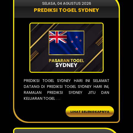
SELASA, 04 AGUSTUS 2026
PREDIKSI TOGEL SYDNEY
PREDIKSI TOGEL SYDNEY HARI INI SELAMAT
DATANG DI PREDIKSI TOGEL SYDNEY HARI INI,
RAMALAN PREDIKSI SYDNEY JITU DAN
KELUARAN TOGEL . . .
LIHAT SELENGKAPNYA