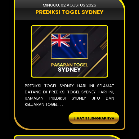
MINGGU, 02 AGUSTUS 2026
PREDIKSI TOGEL SYDNEY
PREDIKSI TOGEL SYDNEY HARI INI SELAMAT
DATANG DI PREDIKSI TOGEL SYDNEY HARI INI,
RAMALAN PREDIKSI SYDNEY JITU DAN
KELUARAN TOGEL . . .
LIHAT SELENGKAPNYA