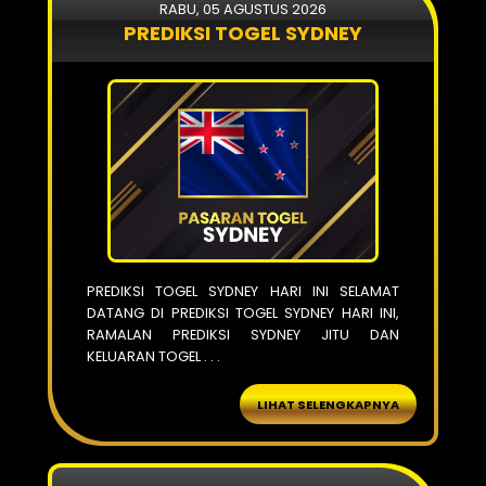
RABU, 05 AGUSTUS 2026
PREDIKSI TOGEL SYDNEY
PREDIKSI TOGEL SYDNEY HARI INI SELAMAT
DATANG DI PREDIKSI TOGEL SYDNEY HARI INI,
RAMALAN PREDIKSI SYDNEY JITU DAN
KELUARAN TOGEL . . .
LIHAT SELENGKAPNYA