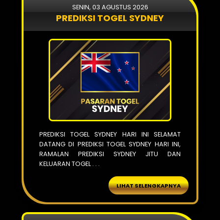
SENIN, 03 AGUSTUS 2026
PREDIKSI TOGEL SYDNEY
PREDIKSI TOGEL SYDNEY HARI INI SELAMAT
DATANG DI PREDIKSI TOGEL SYDNEY HARI INI,
RAMALAN PREDIKSI SYDNEY JITU DAN
KELUARAN TOGEL . . .
LIHAT SELENGKAPNYA