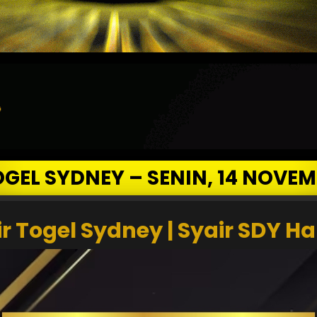
OGEL SYDNEY – SENIN, 14 NOVEM
r Togel Sydney | Syair SDY Har