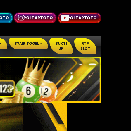
TOTO
POLTARTOTO
POLTARTOTO
SYAIR TOGEL
BUKTI
RTP
JP
SLOT