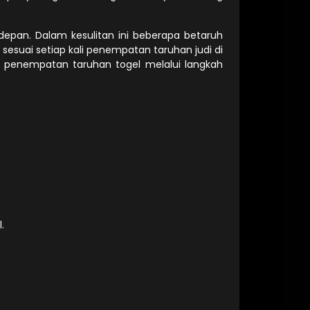
 depan. Dalam kesulitan ini beberapa betaruh
sesuai setiap kali penempatan taruhan judi di
 penempatan taruhan togel melalui langkah
.