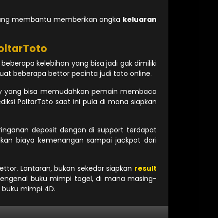
ine yang membantu memberikan angka
keluaran
oltarToto
 beberapa kelebihan yang bisa jadi gak dimiliki
at beberapa bettor pecinta judi toto online.
 sydney yang bisa memudahkan pemain membaca
diksi PoltarToto saat ini pula di mana siapkan
ringanan deposit dengan di support terdapat
ikan biaya kemenangan sampai jackpot dari
ettor. Lantaran, bukan sekedar siapkan
result
 mengenal buku mimpi togel, di mana masing-
i buku mimpi 4D.