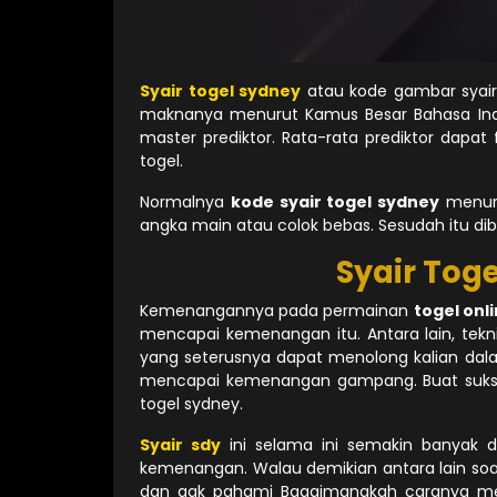
Syair togel sydney
atau kode gambar syair
maknanya menurut Kamus Besar Bahasa Indo
master prediktor. Rata-rata prediktor dapat
togel.
Normalnya
kode syair togel sydney
menuru
angka main atau colok bebas. Sesudah itu dibu
Syair Tog
Kemenangannya pada permainan
togel onl
mencapai kemenangan itu. Antara lain, tek
yang seterusnya dapat menolong kalian dala
mencapai kemenangan gampang. Buat sukses
togel sydney.
Syair sdy
ini selama ini semakin banyak d
kemenangan. Walau demikian antara lain so
dan gak pahami Bagaimanakah caranya me