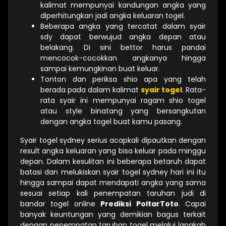
kalimat mempunyai kandungan angka yang
diperhitungkan jadi angka keluaran togel.
Beberapa angka yang tercatat dalam syair
sdy dapat berwujud angka depan atau
belakang. Di sini bettor harus pandai
mencocok-cocokkan angkanya hingga
sampai kemungkinan buat keluar.
Tonton dan periksa shio apa yang telah
berada pada dalam kalimat
syair togel
. Rata-
rata syair ini mempunyai ragam shio togel
atau style binatang yang bersangkutan
dengan angka togel buat kamu pasang.
Syair togel sydney serius acapkali dipautkan dengan
result angka keluaran yang bisa keluar pada minggu
depan. Dalam kesulitan ini beberapa betaruh dapat
batasi dan melukiskan syair togel sydney hari ini itu
hingga sampai dapat mendapati angka yang sama
sesuai setiap kali penempatan taruhan judi di
bandar togel online
Prediksi PoltarToto
. Capai
banyak keuntungan yang demikian bagus terkait
dengan penempatan taruhan togel melalui langkah