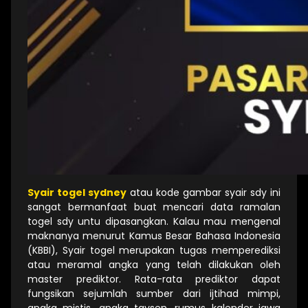
Syair togel sydney
atau kode gambar syair sdy ini
sangat bermanfaat buat mencari data ramalan
togel sdy untu dipasangkan. Kalau mau mengenal
maknanya menurut Kamus Besar Bahasa Indonesia
(KBBI), Syair togel merupakan tugas memperediksi
atau meramal angka yang telah dilakukan oleh
master prediktor. Rata-rata prediktor dapat
fungsikan sejumlah sumber dari ijtihad mimpi,
angka mistis, angka taysen, rumus kalender jawa