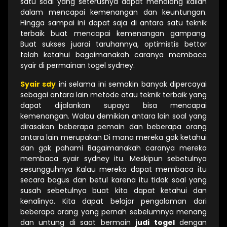
satu soal yang seterusnya dapat menolong kalian
dalam mencapai kemenangan dan keuntungan.
Hingga sampai ini dapat saja di antara satu teknik
terbaik buat mencapai kemenangan gampang.
Buat sukses juarai taruhannya, optimistis bettor
telah ketahui bagaimanakah caranya membaca
syair di permainan togel sydney.
Syair sdy
ini selama ini semakin banyak dipercayai
sebagai antara lain metode atau teknik terbaik yang
dapat dijalankan supaya bisa mencapai
kemenangan. Walau demikian antara lain soal yang
dirasakan beberapa pemain dan beberapa orang
antara lain merupakan Di mana mereka gak ketahui
dan gak pahami Bagaimanakah caranya mereka
membaca syair sydney itu. Meskipun sebetulnya
sesungguhnya Kalau mereka dapat membaca itu
secara bagus dan betul karena itu tidak soal yang
susah sebetulnya buat kita dapat ketahui dan
kenalinya. Kita dapat belajar pengalaman dari
beberapa orang yang pernah sebelumnya menang
dan untung di saat bermain
judi togel
dengan