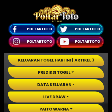
POLTARTOTO
POLTARTOTO
POLTARTOTO
POLTARTOTO
KELUARAN TOGEL HARI INI ( ARTIKEL )
PREDIKSI TOGEL
DATA KELUARAN
LIVE DRAW
PAITO WARNA