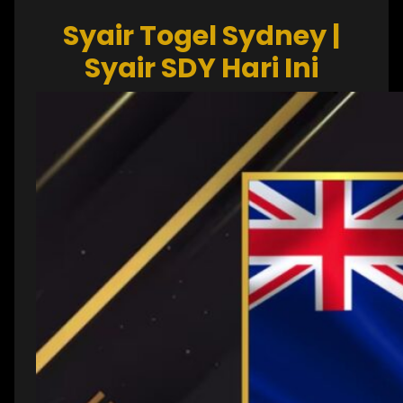
Syair Togel Sydney |
Syair SDY Hari Ini