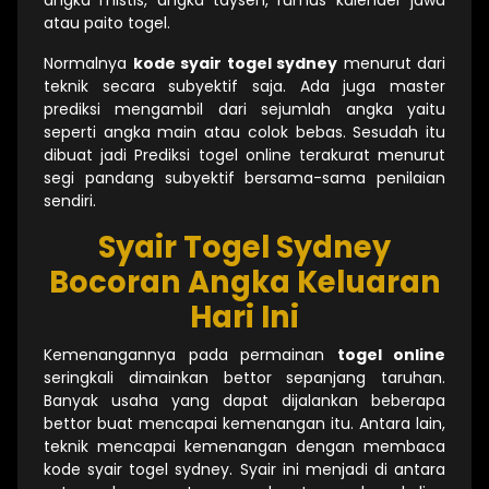
atau paito togel.
Normalnya
kode syair togel sydney
menurut dari
teknik secara subyektif saja. Ada juga master
prediksi mengambil dari sejumlah angka yaitu
seperti angka main atau colok bebas. Sesudah itu
dibuat jadi Prediksi togel online terakurat menurut
segi pandang subyektif bersama-sama penilaian
sendiri.
Syair Togel Sydney
Bocoran Angka Keluaran
Hari Ini
Kemenangannya pada permainan
togel online
seringkali dimainkan bettor sepanjang taruhan.
Banyak usaha yang dapat dijalankan beberapa
bettor buat mencapai kemenangan itu. Antara lain,
teknik mencapai kemenangan dengan membaca
kode syair togel sydney. Syair ini menjadi di antara