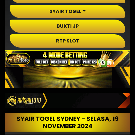
SYAIR TOGEL
BUKTI JP
RTP SLOT
SYAIR TOGEL SYDNEY – SELASA, 19
NOVEMBER 2024