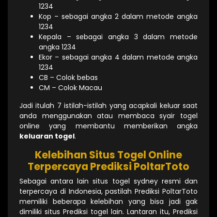
1234
Kop – sebagai angka 2 dalam metode angka
1234
Kepala – sebagai angka 3 dalam metode
angka 1234
Ekor – sebagai angka 4 dalam metode angka
1234
CB – Colok bebas
CM – Colok Macau
Jadi itulah 7 istilah-istilah yang acapkali keluar saat
anda menggunakan atau membaca syair togel
online yang membantu memberikan angka
keluaran togel
.
Kelebihan Situs Togel Online
Terpercaya Prediksi PoltarToto
Sebagai antara lain situs togel sydney resmi dan
terpercaya di Indonesia, pastilah Prediksi PoltarToto
memiliki beberapa kelebihan yang bisa jadi gak
dimiliki situs Prediksi togel lain. Lantaran itu, Prediksi