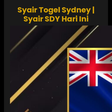
Syair Togel Sydney |
Syair SDY Hari Ini