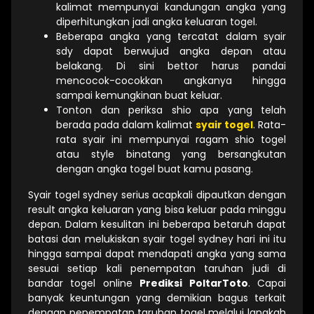
kalimat mempunyai kandungan angka yang
diperhitungkan jadi angka keluaran togel.
Beberapa angka yang tercatat dalam syair
sdy dapat berwujud angka depan atau
belakang. Di sini bettor harus pandai
mencocok-cocokkan angkanya hingga
sampai kemungkinan buat keluar.
Tonton dan periksa shio apa yang telah
berada pada dalam kalimat
syair togel
. Rata-
rata syair ini mempunyai ragam shio togel
atau style binatang yang bersangkutan
dengan angka togel buat kamu pasang.
Syair togel sydney serius acapkali dipautkan dengan
result angka keluaran yang bisa keluar pada minggu
depan. Dalam kesulitan ini beberapa betaruh dapat
batasi dan melukiskan syair togel sydney hari ini itu
hingga sampai dapat mendapati angka yang sama
sesuai setiap kali penempatan taruhan judi di
bandar togel online
Prediksi PoltarToto
. Capai
banyak keuntungan yang demikian bagus terkait
dengan penempatan taruhan togel melalui langkah