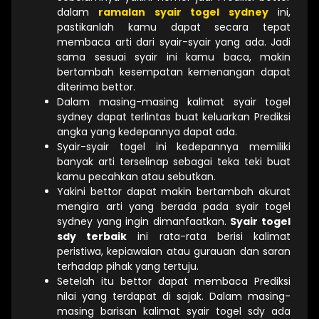
dalam
ramalan syair togel sydney
ini,
pastikanlah kamu dapat secara tepat
membaca arti dari syair-syair yang ada. Jadi
sama sesuai syair ini kamu baca, makin
bertambah kesempatan kemenangan dapat
diterima bettor.
Dalam masing-masing kalimat syair togel
sydney dapat terlintas buat keluarkan Prediksi
angka yang kedepannya dapat ada.
Syair-syair togel ini kedepannya memiliki
banyak arti terselinap sebagai teka teki buat
kamu pecahkan atau sebutkan.
Yakini bettor dapat makin bertambah akurat
mengira arti yang berada pada syair togel
sydney yang ingin dimanfaatkan.
Syair togel
sdy terbaik
ini rata-rata berisi kalimat
peristiwa, kepiawaian atau gurauan dan saran
terhadap pihak yang tertuju.
Setelah itu bettor dapat membaca Prediksi
nilai yang terdapat di sajak. Dalam masing-
masing barisan kalimat syair togel sdy ada