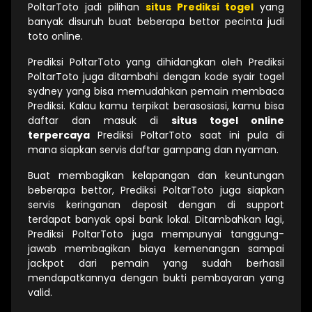
PoltarToto jadi pilihan
situs Prediksi togel
yang
banyak disuruh buat beberapa bettor pecinta judi
toto online.
Prediksi PoltarToto yang dihidangkan oleh Prediksi
PoltarToto juga ditambahi dengan kode syair togel
sydney yang bisa memudahkan pemain membaca
Prediksi. Kalau kamu terpikat berasosiasi, kamu bisa
daftar dan masuk di
situs togel online
terpercaya
Prediksi PoltarToto saat ini pula di
mana siapkan servis daftar gampang dan nyaman.
Buat membagikan kelapangan dan keuntungan
beberapa bettor, Prediksi PoltarToto juga siapkan
servis keringanan deposit dengan di support
terdapat banyak opsi bank lokal. Ditambahkan lagi,
Prediksi PoltarToto juga mempunyai tanggung-
jawab membagikan biaya kemenangan sampai
jackpot dari pemain yang sudah berhasil
mendapatkannya dengan bukti pembayaran yang
valid.