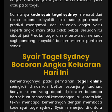
atau paito togel.
Normalnya
kode syair togel sydney
menurut dari
teknik secara subyektif saja. Ada juga master
prediksi mengambil dari sejumlah angka yaitu
seperti angka main atau colok bebas. Sesudah itu
dibuat jadi Prediksi togel online terakurat menurut
segi pandang subyektif bersama-sama penilaian
sendiri.
Syair Togel Sydney
Bocoran Angka Keluaran
Hari Ini
Kemenangannya pada permainan
togel online
seringkali dimainkan bettor sepanjang taruhan.
Banyak usaha yang dapat dijalankan beberapa
bettor buat mencapai kemenangan itu. Antara lain,
teknik mencapai kemenangan dengan membaca
kode syair togel sydney. Syair ini menjadi di antara