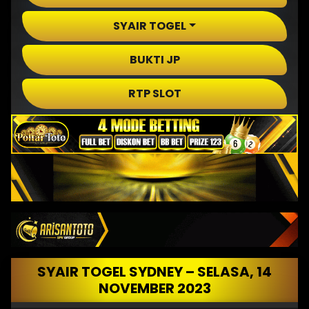
SYAIR TOGEL
BUKTI JP
RTP SLOT
SYAIR TOGEL SYDNEY – SELASA, 14
NOVEMBER 2023