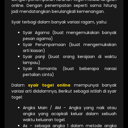
online. Dengan penempatan seperti sama hitung
jadi mendatangkan berulangkali kemenangan.
Syair terbagi dalam banyak variasi ragam, yaitu:
Syair Agama (buat mengemukakan banyak
pesan agama)
Syair Perumpamaan (buat mengemukakan
arti kiasan)
Syair panji (buat orang kerajaan di waktu
lampau)
Syair Romantis (buat beberapa narasi
pertalian cinta)
Dalam
syair togel online
mempunyai banyak
variasi arti didalamnya, Berikut sebagai istilah di syair
togel:
Angka Main / AM – Angka yang naik atau
angka yang acapkali keluar dalam sebuah
waktu keluaran togel.
As – sebagai angka 1 dalam metode angka