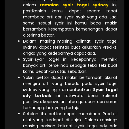
dalam
ramalan syair togel sydney
ini,
pastikanlah kamu dapat secara tepat
membaca arti dari syair-syair yang ada. Jadi
sama sesuai syair ini kamu baca, makin
bertambah kesempatan kemenangan dapat
diterima bettor.
Dalam masing-masing kalimat syair togel
sydney dapat terlintas buat keluarkan Prediksi
angka yang kedepannya dapat ada.
Syair-syair togel ini kedepannya memiliki
banyak arti terselinap sebagai teka teki buat
kamu pecahkan atau sebutkan.
Yakini bettor dapat makin bertambah akurat
mengira arti yang berada pada syair togel
sydney yang ingin dimanfaatkan.
Syair togel
sdy terbaik
ini rata-rata berisi kalimat
peristiwa, kepiawaian atau gurauan dan saran
terhadap pihak yang tertuju.
Setelah itu bettor dapat membaca Prediksi
nilai yang terdapat di sajak. Dalam masing-
masing barisan kalimat syair togel sdy ada