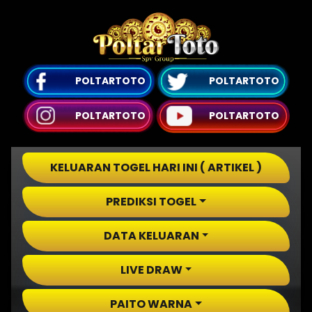
POLTARTOTO
POLTARTOTO
POLTARTOTO
POLTARTOTO
KELUARAN TOGEL HARI INI ( ARTIKEL )
PREDIKSI TOGEL
DATA KELUARAN
LIVE DRAW
PAITO WARNA