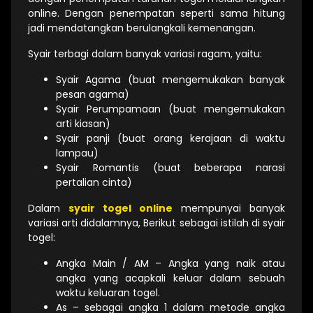
online. Dengan penempatan seperti sama hitung
jadi mendatangkan berulangkali kemenangan.
Syair terbagi dalam banyak variasi ragam, yaitu:
Syair Agama (buat mengemukakan banyak
pesan agama)
Syair Perumpamaan (buat mengemukakan
arti kiasan)
Syair panji (buat orang kerajaan di waktu
lampau)
Syair Romantis (buat beberapa narasi
pertalian cinta)
Dalam
syair togel online
mempunyai banyak
variasi arti didalamnya, Berikut sebagai istilah di syair
togel:
Angka Main / AM – Angka yang naik atau
angka yang acapkali keluar dalam sebuah
waktu keluaran togel.
As – sebagai angka 1 dalam metode angka