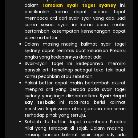
dalam
ramalan syair togel sydney
ini,
pastikanlah kamu dapat secara tepat
membaca arti dari syair-syair yang ada. Jadi
sama sesuai syair ini kamu baca, makin
bertambah kesempatan kemenangan dapat
diterima bettor.
Dalam masing-masing kalimat syair togel
sydney dapat terlintas buat keluarkan Prediksi
angka yang kedepannya dapat ada.
Syair-syair togel ini kedepannya memiliki
banyak arti terselinap sebagai teka teki buat
kamu pecahkan atau sebutkan.
Yakini bettor dapat makin bertambah akurat
mengira arti yang berada pada syair togel
sydney yang ingin dimanfaatkan.
Syair togel
sdy terbaik
ini rata-rata berisi kalimat
peristiwa, kepiawaian atau gurauan dan saran
terhadap pihak yang tertuju.
Setelah itu bettor dapat membaca Prediksi
nilai yang terdapat di sajak. Dalam masing-
masing barisan kalimat syair togel sdy ada