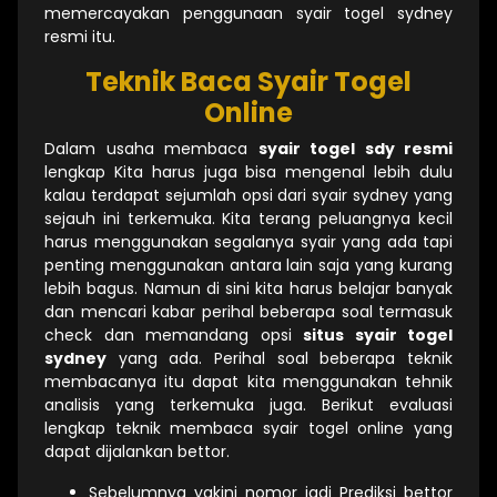
memercayakan penggunaan syair togel sydney
resmi itu.
Teknik Baca Syair Togel
Online
Dalam usaha membaca
syair togel sdy resmi
lengkap Kita harus juga bisa mengenal lebih dulu
kalau terdapat sejumlah opsi dari syair sydney yang
sejauh ini terkemuka. Kita terang peluangnya kecil
harus menggunakan segalanya syair yang ada tapi
penting menggunakan antara lain saja yang kurang
lebih bagus. Namun di sini kita harus belajar banyak
dan mencari kabar perihal beberapa soal termasuk
check dan memandang opsi
situs syair togel
sydney
yang ada. Perihal soal beberapa teknik
membacanya itu dapat kita menggunakan tehnik
analisis yang terkemuka juga. Berikut evaluasi
lengkap teknik membaca syair togel online yang
dapat dijalankan bettor.
Sebelumnya yakini nomor jadi Prediksi bettor