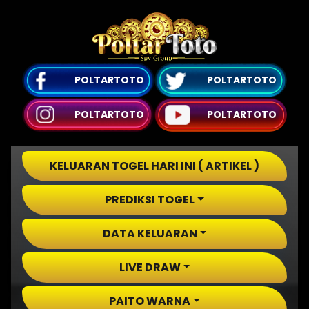
POLTARTOTO
POLTARTOTO
POLTARTOTO
POLTARTOTO
KELUARAN TOGEL HARI INI ( ARTIKEL )
PREDIKSI TOGEL
DATA KELUARAN
LIVE DRAW
PAITO WARNA