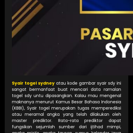
Syair togel sydney
atau kode gambar syair sdy ini
sangat bermanfaat buat mencari data ramalan
togel sdy untu dipasangkan. Kalau mau mengenal
maknanya menurut Kamus Besar Bahasa Indonesia
(KBBI), Syair togel merupakan tugas memperediksi
atau meramal angka yang telah dilakukan oleh
master prediktor. Rata-rata prediktor dapat
fungsikan sejumlah sumber dari ijtihad mimpi,
angka mistis, angka taysen, rumus kalender jawa