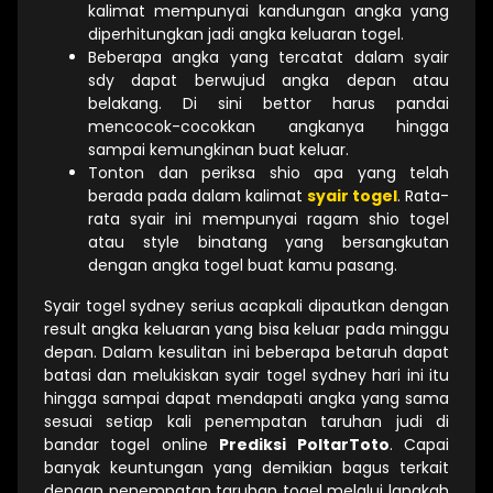
kalimat mempunyai kandungan angka yang
diperhitungkan jadi angka keluaran togel.
Beberapa angka yang tercatat dalam syair
sdy dapat berwujud angka depan atau
belakang. Di sini bettor harus pandai
mencocok-cocokkan angkanya hingga
sampai kemungkinan buat keluar.
Tonton dan periksa shio apa yang telah
berada pada dalam kalimat
syair togel
. Rata-
rata syair ini mempunyai ragam shio togel
atau style binatang yang bersangkutan
dengan angka togel buat kamu pasang.
Syair togel sydney serius acapkali dipautkan dengan
result angka keluaran yang bisa keluar pada minggu
depan. Dalam kesulitan ini beberapa betaruh dapat
batasi dan melukiskan syair togel sydney hari ini itu
hingga sampai dapat mendapati angka yang sama
sesuai setiap kali penempatan taruhan judi di
bandar togel online
Prediksi PoltarToto
. Capai
banyak keuntungan yang demikian bagus terkait
dengan penempatan taruhan togel melalui langkah