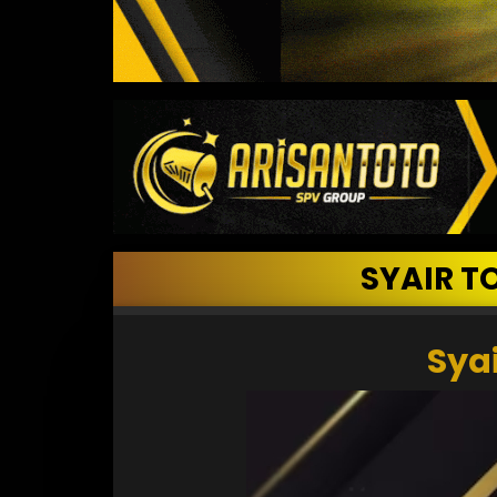
SYAIR T
Syai