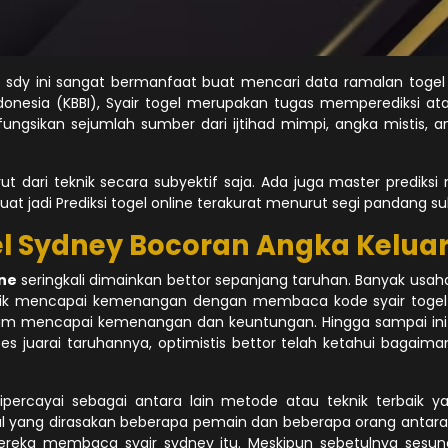
 sdy ini sangat bermanfaat buat mencari data ramalan toge
nesia (KBBI), Syair togel merupakan tugas memperediksi ata
 fungsikan sejumlah sumber dari ijtihad mimpi, angka mistis, 
t dari teknik secara subyektif saja. Ada juga master prediksi
at jadi Prediksi togel online terakurat menurut segi pandang s
el Sydney Bocoran Angka Keluara
ine
seringkali dimainkan bettor sepanjang taruhan. Banyak usah
nik mencapai kemenangan dengan membaca kode syair togel syd
m mencapai kemenangan dan keuntungan. Hingga sampai ini da
 juarai taruhannya, optimistis bettor telah ketahui bagaim
ipercayai sebagai antara lain metode atau teknik terbaik 
al yang dirasakan beberapa pemain dan beberapa orang antara
reka membaca syair sydney itu. Meskipun sebetulnya sesu