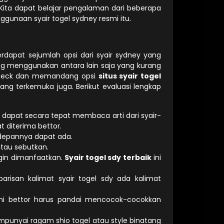
 Kita dapat belajar pengalaman dari beberapa
naan syair togel sydney resmi itu.
erdapat sejumlah opsi dari syair sydney yang
ing menggunakan antara lain saja yang kurang
k check dan memandang opsi
situs syair togel
ng terkemuka juga. Berikut evaluasi lengkap
u dapat secara tepat membaca arti dari syair-
 diterima bettor.
edepannya dapat ada.
atau sebutkan.
ngin dimanfaatkan.
Syair togel sdy terbaik
ini
arisan kalimat syair togel sdy ada kalimat
ini bettor harus pandai mencocok-cocokkan
empunyai ragam shio togel atau style binatang