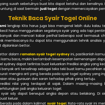
l yang susah sebetulnya buat kita dapat ketahui dan kenalinya.
untung di saat bermain
judi togel
dengan memercayakan penggu
Teknik Baca Syair Togel Online
esmi
lengkap Kita harus juga bisa mengenal lebih dulu kalau t
a kecil harus menggunakan segalanya syair yang ada tapi pent
ajar banyak dan mencari kabar perihal beberapa soal termasu
nik membacanya itu dapat kita menggunakan tehnik analisis ya
 dijalankan bettor.
bettor dalam
ramalan syair togel sydney
ini, pastikanlah kam
r ini kamu baca, makin bertambah kesempatan kemenangan dapat
l sydney dapat terlintas buat keluarkan Prediksi angka yang k
ki banyak arti terselinap sebagai teka teki buat kamu pecahkan 
urat mengira arti yang berada pada syair togel sydney yang i
awaian atau gurauan dan saran terhadap pihak yang tertuju.
diksi nilai yang terdapat di sajak. Dalam masing-masing b
itungkan jadi angka keluaran togel.
syair sdy dapat berwujud angka depan atau belakang. Di s
uat keluar.
h berada pada dalam kalimat
syair togel
. Rata-rata syair ini m