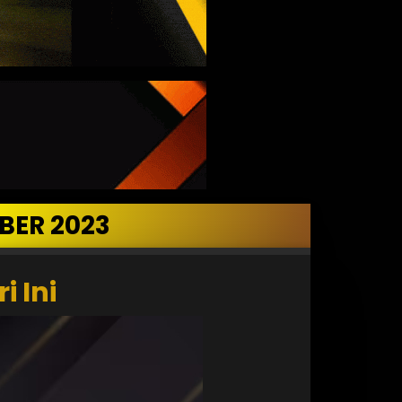
BER 2023
i Ini