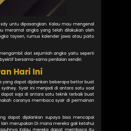
l sdy untu dipasangkan. Kalau mau mengenal
u meramal angka yang telah dilakukan oleh
angka taysen, rumus kalender jawa atau paito
 mengambil dari sejumlah angka yaitu seperti
ubyektif bersama-sama penilaian sendiri.
n Hari Ini
a yang dapat dijalankan beberapa bettor buat
ney. Syair ini menjadi di antara satu soal
pat saja di antara satu teknik terbaik buat
anakah caranya membaca syair di permainan
yang dapat dijalankan supaya bisa mencapai
 lain merupakan Di mana mereka gak ketahui
ngguhnya Kalau mereka dapat membaca itu