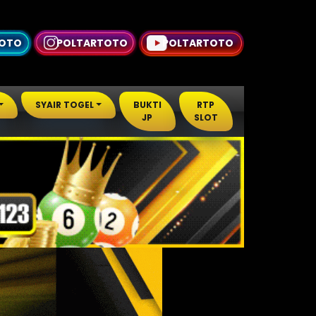
TOTO
POLTARTOTO
POLTARTOTO
SYAIR TOGEL
BUKTI
RTP
JP
SLOT