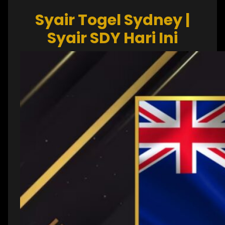
Syair Togel Sydney |
Syair SDY Hari Ini