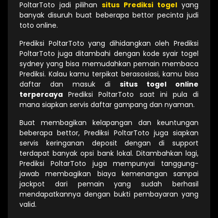
PoltarToto jadi pilihan
situs Prediksi togel
yang
banyak disuruh buat beberapa bettor pecinta judi
toto online.
Prediksi PoltarToto yang dihidangkan oleh Prediksi
PoltarToto juga ditambahi dengan kode syair togel
sydney yang bisa memudahkan pemain membaca
Prediksi. Kalau kamu terpikat berasosiasi, kamu bisa
daftar dan masuk di
situs togel online
terpercaya
Prediksi PoltarToto saat ini pula di
mana siapkan servis daftar gampang dan nyaman.
Buat membagikan kelapangan dan keuntungan
beberapa bettor, Prediksi PoltarToto juga siapkan
servis keringanan deposit dengan di support
terdapat banyak opsi bank lokal. Ditambahkan lagi,
Prediksi PoltarToto juga mempunyai tanggung-
jawab membagikan biaya kemenangan sampai
jackpot dari pemain yang sudah berhasil
mendapatkannya dengan bukti pembayaran yang
valid.