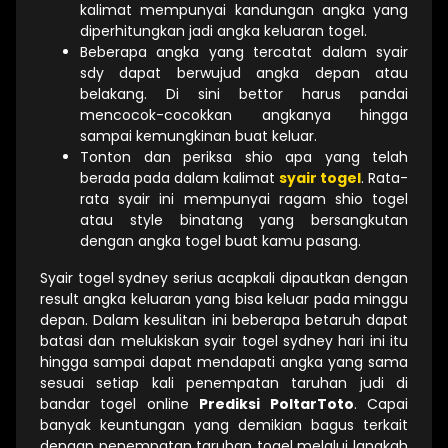
kalimat mempunyai kandungan angka yang
diperhitungkan jadi angka keluaran togel.
Beberapa angka yang tercatat dalam syair
sdy dapat berwujud angka depan atau
belakang. Di sini bettor harus pandai
mencocok-cocokkan angkanya hingga
sampai kemungkinan buat keluar.
Tonton dan periksa shio apa yang telah
berada pada dalam kalimat
syair togel
. Rata-
rata syair ini mempunyai ragam shio togel
atau style binatang yang bersangkutan
dengan angka togel buat kamu pasang.
Syair togel sydney serius acapkali dipautkan dengan
result angka keluaran yang bisa keluar pada minggu
depan. Dalam kesulitan ini beberapa betaruh dapat
batasi dan melukiskan syair togel sydney hari ini itu
hingga sampai dapat mendapati angka yang sama
sesuai setiap kali penempatan taruhan judi di
bandar togel online
Prediksi PoltarToto
. Capai
banyak keuntungan yang demikian bagus terkait
dengan penempatan taruhan togel melalui langkah