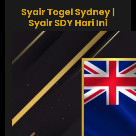
Syair Togel Sydney |
Syair SDY Hari Ini