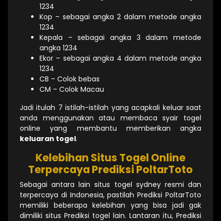
1234
Kop – sebagai angka 2 dalam metode angka
1234
Kepala – sebagai angka 3 dalam metode
angka 1234
Ekor – sebagai angka 4 dalam metode angka
1234
CB – Colok bebas
CM – Colok Macau
Jadi itulah 7 istilah-istilah yang acapkali keluar saat
anda menggunakan atau membaca syair togel
online yang membantu memberikan angka
keluaran togel
.
Kelebihan Situs Togel Online
Terpercaya Prediksi PoltarToto
Sebagai antara lain situs togel sydney resmi dan
terpercaya di Indonesia, pastilah Prediksi PoltarToto
memiliki beberapa kelebihan yang bisa jadi gak
dimiliki situs Prediksi togel lain. Lantaran itu, Prediksi