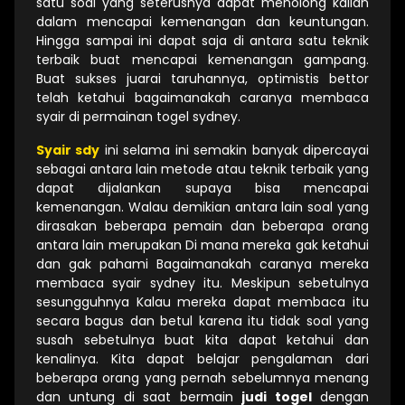
satu soal yang seterusnya dapat menolong kalian
dalam mencapai kemenangan dan keuntungan.
Hingga sampai ini dapat saja di antara satu teknik
terbaik buat mencapai kemenangan gampang.
Buat sukses juarai taruhannya, optimistis bettor
telah ketahui bagaimanakah caranya membaca
syair di permainan togel sydney.
Syair sdy
ini selama ini semakin banyak dipercayai
sebagai antara lain metode atau teknik terbaik yang
dapat dijalankan supaya bisa mencapai
kemenangan. Walau demikian antara lain soal yang
dirasakan beberapa pemain dan beberapa orang
antara lain merupakan Di mana mereka gak ketahui
dan gak pahami Bagaimanakah caranya mereka
membaca syair sydney itu. Meskipun sebetulnya
sesungguhnya Kalau mereka dapat membaca itu
secara bagus dan betul karena itu tidak soal yang
susah sebetulnya buat kita dapat ketahui dan
kenalinya. Kita dapat belajar pengalaman dari
beberapa orang yang pernah sebelumnya menang
dan untung di saat bermain
judi togel
dengan