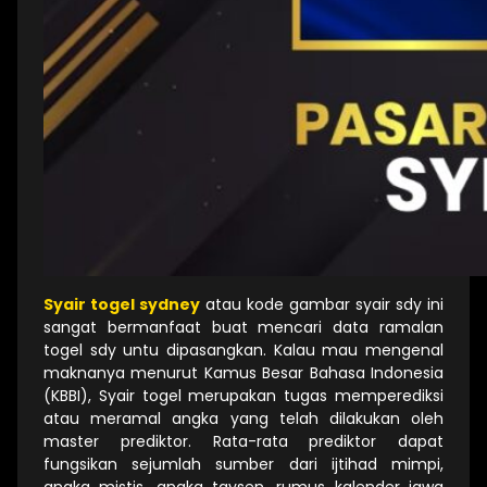
Syair togel sydney
atau kode gambar syair sdy ini
sangat bermanfaat buat mencari data ramalan
togel sdy untu dipasangkan. Kalau mau mengenal
maknanya menurut Kamus Besar Bahasa Indonesia
(KBBI), Syair togel merupakan tugas memperediksi
atau meramal angka yang telah dilakukan oleh
master prediktor. Rata-rata prediktor dapat
fungsikan sejumlah sumber dari ijtihad mimpi,
angka mistis, angka taysen, rumus kalender jawa