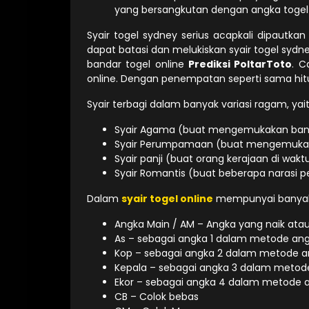
yang bersangkutan dengan angka togel
Syair togel sydney serius acapkali dipautka
dapat batasi dan melukiskan syair togel sydn
bandar togel online
Prediksi PoltarToto
. C
online. Dengan penempatan seperti sama hi
Syair terbagi dalam banyak variasi ragam, yait
Syair Agama (buat mengemukakan ba
Syair Perumpamaan (buat mengemukaka
Syair panji (buat orang kerajaan di wak
Syair Romantis (buat beberapa narasi pe
Dalam
syair togel online
mempunyai banyak var
Angka Main / AM – Angka yang naik atau
As – sebagai angka 1 dalam metode ang
Kop – sebagai angka 2 dalam metode a
Kepala – sebagai angka 3 dalam metod
Ekor – sebagai angka 4 dalam metode 
CB – Colok bebas