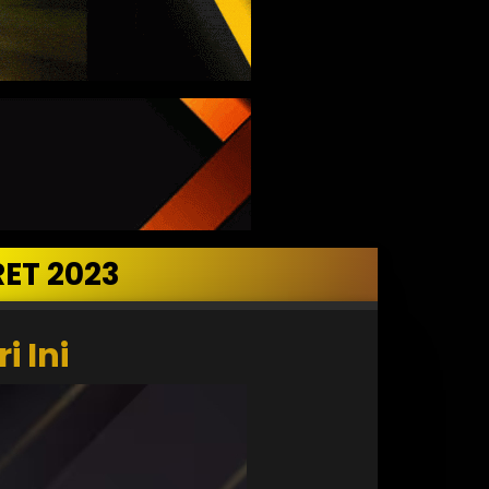
ET 2023
i Ini