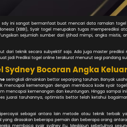
 sdy ini sangat bermanfaat buat mencari data ramalan toge
nesia (KBBI), Syair togel merupakan tugas memperediksi ata
 fungsikan sejumlah sumber dari ijtihad mimpi, angka mistis, 
t dari teknik secara subyektif saja. Ada juga master prediksi
at jadi Prediksi togel online terakurat menurut segi pandang s
el Sydney Bocoran Angka Keluara
ine
seringkali dimainkan bettor sepanjang taruhan. Banyak usah
nik mencapai kemenangan dengan membaca kode syair togel syd
m mencapai kemenangan dan keuntungan. Hingga sampai ini da
 juarai taruhannya, optimistis bettor telah ketahui bagaim
ipercayai sebagai antara lain metode atau teknik terbaik 
al yang dirasakan beberapa pemain dan beberapa orang antara
reka membaca syair sydney itu. Meskipun sebetulnya sesu