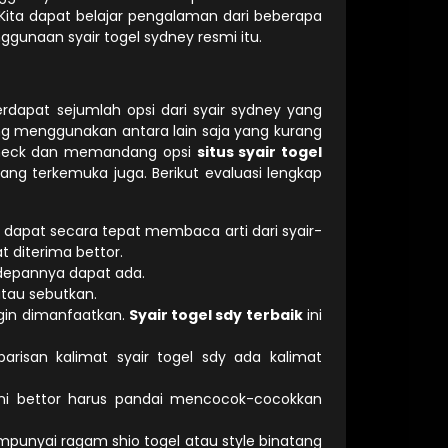
 Kita dapat belajar pengalaman dari beberapa
naan syair togel sydney resmi itu.
erdapat sejumlah opsi dari syair sydney yang
ing menggunakan antara lain saja yang kurang
k check dan memandang opsi
situs syair togel
ng terkemuka juga. Berikut evaluasi lengkap
u dapat secara tepat membaca arti dari syair-
 diterima bettor.
edepannya dapat ada.
atau sebutkan.
ngin dimanfaatkan.
Syair togel sdy terbaik
ini
arisan kalimat syair togel sdy ada kalimat
ini bettor harus pandai mencocok-cocokkan
empunyai ragam shio togel atau style binatang