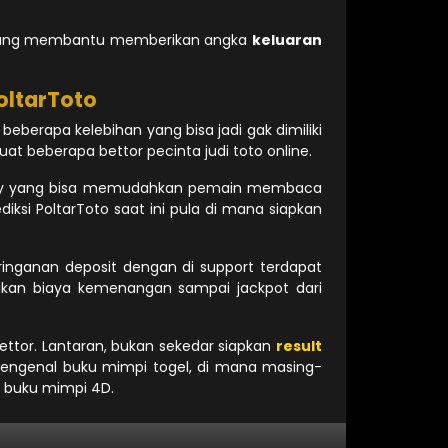
ine yang membantu memberikan angka
keluaran
oltarToto
 beberapa kelebihan yang bisa jadi gak dimiliki
at beberapa bettor pecinta judi toto online.
 sydney yang bisa memudahkan pemain membaca
diksi PoltarToto saat ini pula di mana siapkan
ringanan deposit dengan di support terdapat
ikan biaya kemenangan sampai jackpot dari
ettor. Lantaran, bukan sekedar siapkan
result
 mengenal buku mimpi togel, di mana masing-
i buku mimpi 4D.