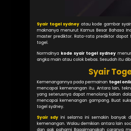
Syair togel sydney
atau kode gambar syair
maknanya menurut Kamus Besar Bahasa Indo
master prediktor. Rata-rata prediktor dapat
togel.
Normalnya
kode syair togel sydney
menuru
angka main atau colok bebas. Sesudah itu dibu
Syair Tog
Kemenangannya pada permainan
togel onl
mencapai kemenangan itu. Antara lain, tek
yang seterusnya dapat menolong kalian dala
mencapai kemenangan gampang. Buat sukses
togel sydney.
Syair sdy
ini selama ini semakin banyak d
kemenangan. Walau demikian antara lain so
dan gak pahami Bagaimanakah caranya me