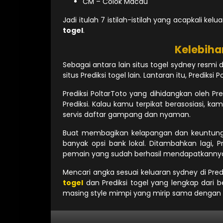
CM – Colok Macau
Jadi itulah 7 istilah-istilah yang acapkal
togel
.
Kelebiha
Sebagai antara lain situs togel sydney resmi d
situs Prediksi togel lain. Lantaran itu, Prediksi 
Prediksi PoltarToto yang dihidangkan oleh 
Prediksi. Kalau kamu terpikat berasosiasi, k
servis daftar gampang dan nyaman.
Buat membagikan kelapangan dan keuntungan 
banyak opsi bank lokal. Ditambahkan lagi
pemain yang sudah berhasil mendapatkannya
Mencari angka sesuai keluaran sydney di Pre
togel
dan Prediksi togel yang lengkap dari 
masing style mimpi yang mirip sama dengan ab