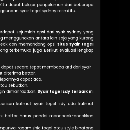
 Kita dapat belajar pengalaman dari beberapa
naan syair togel sydney resmi itu.
erdapat sejumlah opsi dari syair sydney yang
ing menggunakan antara lain saja yang kurang
k check dan memandang opsi
situs syair togel
ng terkemuka juga. Berikut evaluasi lengkap
u dapat secara tepat membaca arti dari syair-
 diterima bettor.
edepannya dapat ada.
atau sebutkan.
ngin dimanfaatkan.
Syair togel sdy terbaik
ini
arisan kalimat syair togel sdy ada kalimat
ini bettor harus pandai mencocok-cocokkan
empunyai ragam shio togel atau style binatang