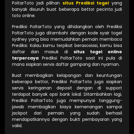
PoltarToto jadi pilihan
situs Prediksi togel
yang
banyak disuruh buat beberapa bettor pecinta judi
toto online.
Prediksi PoltarToto yang dihidangkan oleh Prediksi
PoltarToto juga ditambahi dengan kode syair togel
sydney yang bisa memudahkan pemain membaca
Prediksi. Kalau kamu terpikat berasosiasi, kamu bisa
daftar dan masuk di
situs togel online
terpercaya
Prediksi PoltarToto saat ini pula di
mana siapkan servis daftar gampang dan nyaman.
Buat membagikan kelapangan dan keuntungan
beberapa bettor, Prediksi PoltarToto juga siapkan
servis keringanan deposit dengan di support
terdapat banyak opsi bank lokal. Ditambahkan lagi,
Prediksi PoltarToto juga mempunyai tanggung-
jawab membagikan biaya kemenangan sampai
jackpot dari pemain yang sudah berhasil
mendapatkannya dengan bukti pembayaran yang
valid.