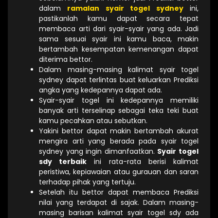
dalam
ramalan syair togel sydney
ini,
pastikanlah kamu dapat secara tepat
membaca arti dari syair-syair yang ada. Jadi
sama sesuai syair ini kamu baca, makin
bertambah kesempatan kemenangan dapat
diterima bettor.
Dalam masing-masing kalimat syair togel
sydney dapat terlintas buat keluarkan Prediksi
angka yang kedepannya dapat ada.
Syair-syair togel ini kedepannya memiliki
banyak arti terselinap sebagai teka teki buat
kamu pecahkan atau sebutkan.
Yakini bettor dapat makin bertambah akurat
mengira arti yang berada pada syair togel
sydney yang ingin dimanfaatkan.
Syair togel
sdy terbaik
ini rata-rata berisi kalimat
peristiwa, kepiawaian atau gurauan dan saran
terhadap pihak yang tertuju.
Setelah itu bettor dapat membaca Prediksi
nilai yang terdapat di sajak. Dalam masing-
masing barisan kalimat syair togel sdy ada