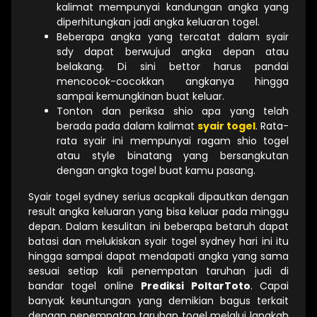
kalimat mempunyai kandungan angka yang
diperhitungkan jadi angka keluaran togel.
Beberapa angka yang tercatat dalam syair
sdy dapat berwujud angka depan atau
belakang. Di sini bettor harus pandai
mencocok-cocokkan angkanya hingga
sampai kemungkinan buat keluar.
Tonton dan periksa shio apa yang telah
berada pada dalam kalimat
syair togel
. Rata-
rata syair ini mempunyai ragam shio togel
atau style binatang yang bersangkutan
dengan angka togel buat kamu pasang.
Syair togel sydney serius acapkali dipautkan dengan
result angka keluaran yang bisa keluar pada minggu
depan. Dalam kesulitan ini beberapa betaruh dapat
batasi dan melukiskan syair togel sydney hari ini itu
hingga sampai dapat mendapati angka yang sama
sesuai setiap kali penempatan taruhan judi di
bandar togel online
Prediksi PoltarToto
. Capai
banyak keuntungan yang demikian bagus terkait
dengan penempatan taruhan togel melalui langkah