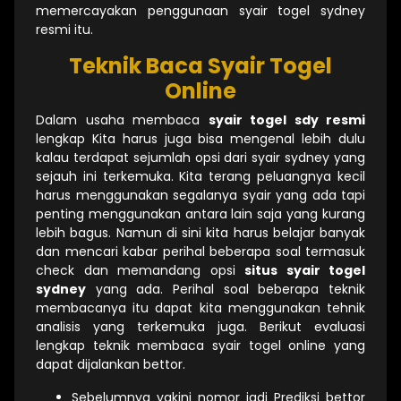
memercayakan penggunaan syair togel sydney
resmi itu.
Teknik Baca Syair Togel
Online
Dalam usaha membaca
syair togel sdy resmi
lengkap Kita harus juga bisa mengenal lebih dulu
kalau terdapat sejumlah opsi dari syair sydney yang
sejauh ini terkemuka. Kita terang peluangnya kecil
harus menggunakan segalanya syair yang ada tapi
penting menggunakan antara lain saja yang kurang
lebih bagus. Namun di sini kita harus belajar banyak
dan mencari kabar perihal beberapa soal termasuk
check dan memandang opsi
situs syair togel
sydney
yang ada. Perihal soal beberapa teknik
membacanya itu dapat kita menggunakan tehnik
analisis yang terkemuka juga. Berikut evaluasi
lengkap teknik membaca syair togel online yang
dapat dijalankan bettor.
Sebelumnya yakini nomor jadi Prediksi bettor