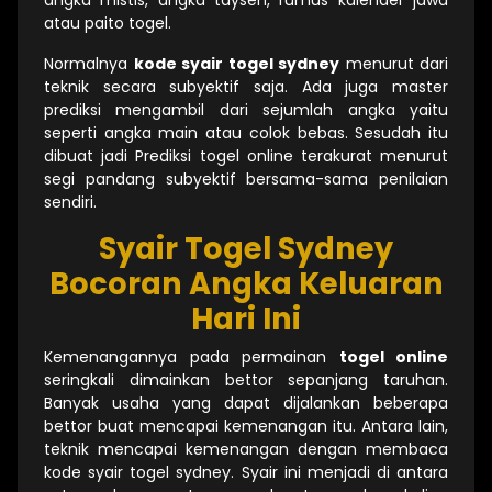
atau paito togel.
Normalnya
kode syair togel sydney
menurut dari
teknik secara subyektif saja. Ada juga master
prediksi mengambil dari sejumlah angka yaitu
seperti angka main atau colok bebas. Sesudah itu
dibuat jadi Prediksi togel online terakurat menurut
segi pandang subyektif bersama-sama penilaian
sendiri.
Syair Togel Sydney
Bocoran Angka Keluaran
Hari Ini
Kemenangannya pada permainan
togel online
seringkali dimainkan bettor sepanjang taruhan.
Banyak usaha yang dapat dijalankan beberapa
bettor buat mencapai kemenangan itu. Antara lain,
teknik mencapai kemenangan dengan membaca
kode syair togel sydney. Syair ini menjadi di antara