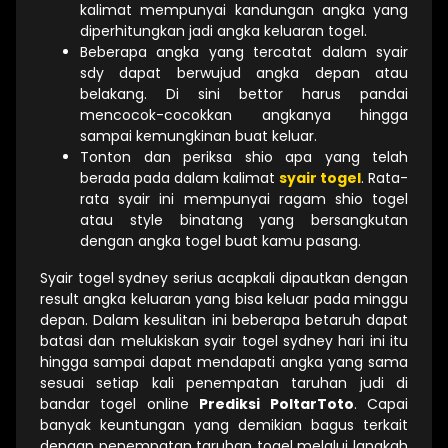
kalimat mempunyai kandungan angka yang
diperhitungkan jadi angka keluaran togel.
Beberapa angka yang tercatat dalam syair
sdy dapat berwujud angka depan atau
belakang. Di sini bettor harus pandai
mencocok-cocokkan angkanya hingga
sampai kemungkinan buat keluar.
Tonton dan periksa shio apa yang telah
berada pada dalam kalimat
syair togel
. Rata-
rata syair ini mempunyai ragam shio togel
atau style binatang yang bersangkutan
dengan angka togel buat kamu pasang.
Syair togel sydney serius acapkali dipautkan dengan
result angka keluaran yang bisa keluar pada minggu
depan. Dalam kesulitan ini beberapa betaruh dapat
batasi dan melukiskan syair togel sydney hari ini itu
hingga sampai dapat mendapati angka yang sama
sesuai setiap kali penempatan taruhan judi di
bandar togel online
Prediksi PoltarToto
. Capai
banyak keuntungan yang demikian bagus terkait
dengan penempatan taruhan togel melalui langkah