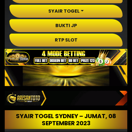
SYAIR TOGEL
BUKTI JP
RTP SLOT
SYAIR TOGEL SYDNEY – JUMAT, 08
SEPTEMBER 2023