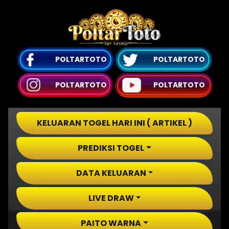
POLTARTOTO
POLTARTOTO
POLTARTOTO
POLTARTOTO
KELUARAN TOGEL HARI INI ( ARTIKEL )
PREDIKSI TOGEL
DATA KELUARAN
LIVE DRAW
PAITO WARNA