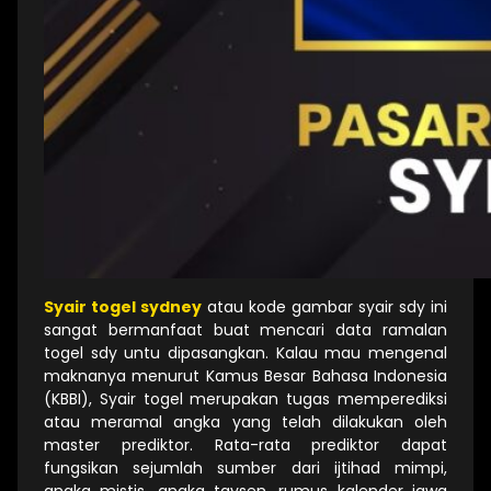
Syair togel sydney
atau kode gambar syair sdy ini
sangat bermanfaat buat mencari data ramalan
togel sdy untu dipasangkan. Kalau mau mengenal
maknanya menurut Kamus Besar Bahasa Indonesia
(KBBI), Syair togel merupakan tugas memperediksi
atau meramal angka yang telah dilakukan oleh
master prediktor. Rata-rata prediktor dapat
fungsikan sejumlah sumber dari ijtihad mimpi,
angka mistis, angka taysen, rumus kalender jawa