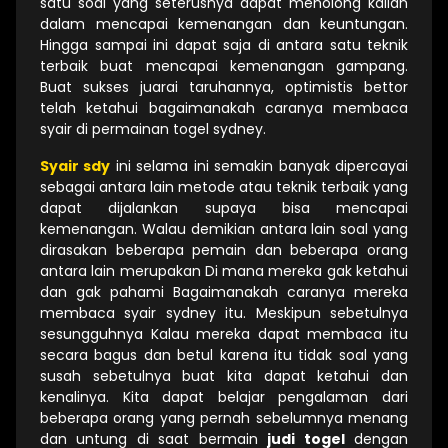
satu soal yang seterusnya dapat menolong kalian
dalam mencapai kemenangan dan keuntungan.
Hingga sampai ini dapat saja di antara satu teknik
terbaik buat mencapai kemenangan gampang.
Buat sukses juarai taruhannya, optimistis bettor
telah ketahui bagaimanakah caranya membaca
syair di permainan togel sydney.
Syair sdy
ini selama ini semakin banyak dipercayai
sebagai antara lain metode atau teknik terbaik yang
dapat dijalankan supaya bisa mencapai
kemenangan. Walau demikian antara lain soal yang
dirasakan beberapa pemain dan beberapa orang
antara lain merupakan Di mana mereka gak ketahui
dan gak pahami Bagaimanakah caranya mereka
membaca syair sydney itu. Meskipun sebetulnya
sesungguhnya Kalau mereka dapat membaca itu
secara bagus dan betul karena itu tidak soal yang
susah sebetulnya buat kita dapat ketahui dan
kenalinya. Kita dapat belajar pengalaman dari
beberapa orang yang pernah sebelumnya menang
dan untung di saat bermain
judi togel
dengan