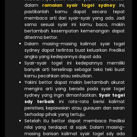
dalam
ramalan syair togel sydney
ini,
pastikanlah kamu dapat secara tepat
membaca arti dari syair-syair yang ada. Jadi
sama sesuai syair ini kamu baca, makin
bertambah kesempatan kemenangan dapat
diterima bettor.
Dalam masing-masing kalimat syair togel
sydney dapat terlintas buat keluarkan Prediksi
angka yang kedepannya dapat ada.
Syair-syair togel ini kedepannya memiliki
banyak arti terselinap sebagai teka teki buat
kamu pecahkan atau sebutkan.
Yakini bettor dapat makin bertambah akurat
mengira arti yang berada pada syair togel
sydney yang ingin dimanfaatkan.
Syair togel
sdy terbaik
ini rata-rata berisi kalimat
peristiwa, kepiawaian atau gurauan dan saran
terhadap pihak yang tertuju.
Setelah itu bettor dapat membaca Prediksi
nilai yang terdapat di sajak. Dalam masing-
masing barisan kalimat syair togel sdy ada