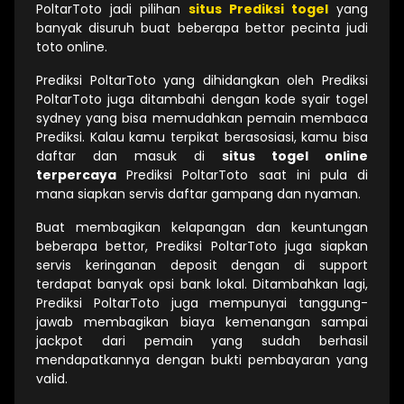
PoltarToto jadi pilihan
situs Prediksi togel
yang
banyak disuruh buat beberapa bettor pecinta judi
toto online.
Prediksi PoltarToto yang dihidangkan oleh Prediksi
PoltarToto juga ditambahi dengan kode syair togel
sydney yang bisa memudahkan pemain membaca
Prediksi. Kalau kamu terpikat berasosiasi, kamu bisa
daftar dan masuk di
situs togel online
terpercaya
Prediksi PoltarToto saat ini pula di
mana siapkan servis daftar gampang dan nyaman.
Buat membagikan kelapangan dan keuntungan
beberapa bettor, Prediksi PoltarToto juga siapkan
servis keringanan deposit dengan di support
terdapat banyak opsi bank lokal. Ditambahkan lagi,
Prediksi PoltarToto juga mempunyai tanggung-
jawab membagikan biaya kemenangan sampai
jackpot dari pemain yang sudah berhasil
mendapatkannya dengan bukti pembayaran yang
valid.