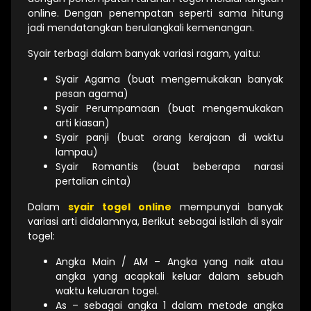
online. Dengan penempatan seperti sama hitung
jadi mendatangkan berulangkali kemenangan.
Syair terbagi dalam banyak variasi ragam, yaitu:
Syair Agama (buat mengemukakan banyak
pesan agama)
Syair Perumpamaan (buat mengemukakan
arti kiasan)
Syair panji (buat orang kerajaan di waktu
lampau)
Syair Romantis (buat beberapa narasi
pertalian cinta)
Dalam
syair togel online
mempunyai banyak
variasi arti didalamnya, Berikut sebagai istilah di syair
togel:
Angka Main / AM – Angka yang naik atau
angka yang acapkali keluar dalam sebuah
waktu keluaran togel.
As – sebagai angka 1 dalam metode angka