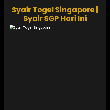
Syair Togel Singapore |
Syair SGP Hari Ini