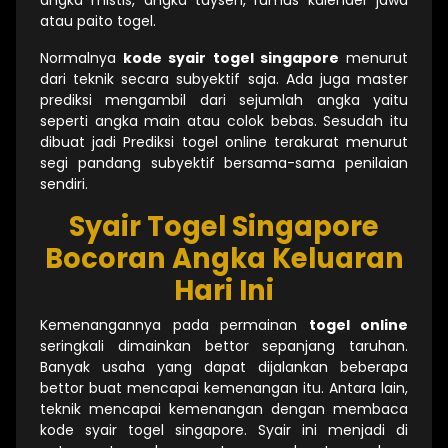
atau paito togel.
Normalnya
kode syair togel singapore
menurut
dari teknik secara subyektif saja. Ada juga master
prediksi mengambil dari sejumlah angka yaitu
seperti angka main atau colok bebas. Sesudah itu
dibuat jadi Prediksi togel online terakurat menurut
segi pandang subyektif bersama-sama penilaian
sendiri.
Syair Togel Singapore
Bocoran Angka Keluaran
Hari Ini
Kemenangannya pada permainan
togel online
seringkali dimainkan bettor sepanjang taruhan.
Banyak usaha yang dapat dijalankan beberapa
bettor buat mencapai kemenangan itu. Antara lain,
teknik mencapai kemenangan dengan membaca
kode syair togel singapore. Syair ini menjadi di