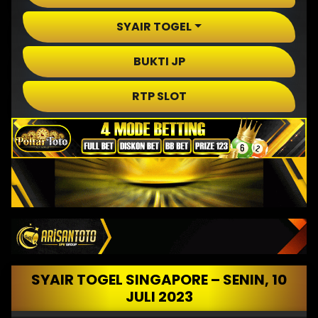
SYAIR TOGEL
BUKTI JP
RTP SLOT
SYAIR TOGEL SINGAPORE – SENIN, 10
JULI 2023