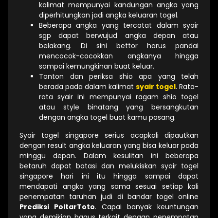
kalimat mempunyai kandungan angka yang
diperhitungkan jadi angka keluaran togel.
Beberapa angka yang tercatat dalam syair
sgp dapat berwujud angka depan atau
belakang. Di sini bettor harus pandai
mencocok-cocokkan angkanya hingga
sampai kemungkinan buat keluar.
Tonton dan periksa shio apa yang telah
berada pada dalam kalimat
syair togel
. Rata-
rata syair ini mempunyai ragam shio togel
atau style binatang yang bersangkutan
dengan angka togel buat kamu pasang.
Syair togel singapore serius acapkali dipautkan
dengan result angka keluaran yang bisa keluar pada
minggu depan. Dalam kesulitan ini beberapa
betaruh dapat batasi dan melukiskan syair togel
singapore hari ini itu hingga sampai dapat
mendapati angka yang sama sesuai setiap kali
penempatan taruhan judi di bandar togel online
Prediksi PoltarToto
. Capai banyak keuntungan
yang demikian bagus terkait dengan penempatan