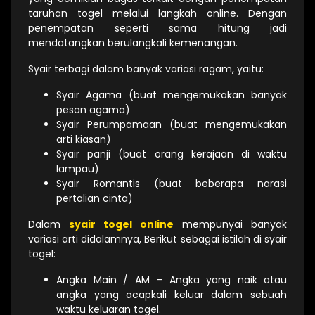
taruhan togel melalui langkah online. Dengan
penempatan seperti sama hitung jadi
mendatangkan berulangkali kemenangan.
Syair terbagi dalam banyak variasi ragam, yaitu:
Syair Agama (buat mengemukakan banyak
pesan agama)
Syair Perumpamaan (buat mengemukakan
arti kiasan)
Syair panji (buat orang kerajaan di waktu
lampau)
Syair Romantis (buat beberapa narasi
pertalian cinta)
Dalam
syair togel online
mempunyai banyak
variasi arti didalamnya, Berikut sebagai istilah di syair
togel:
Angka Main / AM – Angka yang naik atau
angka yang acapkali keluar dalam sebuah
waktu keluaran togel.