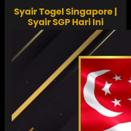
Syair Togel Singapore |
Syair SGP Hari Ini