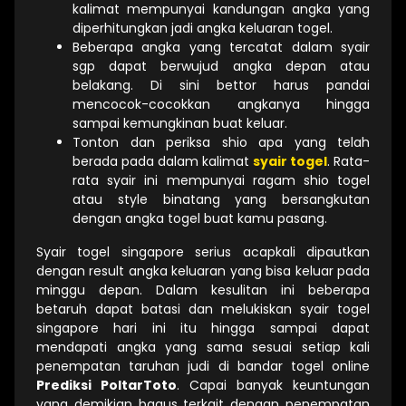
kalimat mempunyai kandungan angka yang
diperhitungkan jadi angka keluaran togel.
Beberapa angka yang tercatat dalam syair
sgp dapat berwujud angka depan atau
belakang. Di sini bettor harus pandai
mencocok-cocokkan angkanya hingga
sampai kemungkinan buat keluar.
Tonton dan periksa shio apa yang telah
berada pada dalam kalimat
syair togel
. Rata-
rata syair ini mempunyai ragam shio togel
atau style binatang yang bersangkutan
dengan angka togel buat kamu pasang.
Syair togel singapore serius acapkali dipautkan
dengan result angka keluaran yang bisa keluar pada
minggu depan. Dalam kesulitan ini beberapa
betaruh dapat batasi dan melukiskan syair togel
singapore hari ini itu hingga sampai dapat
mendapati angka yang sama sesuai setiap kali
penempatan taruhan judi di bandar togel online
Prediksi PoltarToto
. Capai banyak keuntungan
yang demikian bagus terkait dengan penempatan