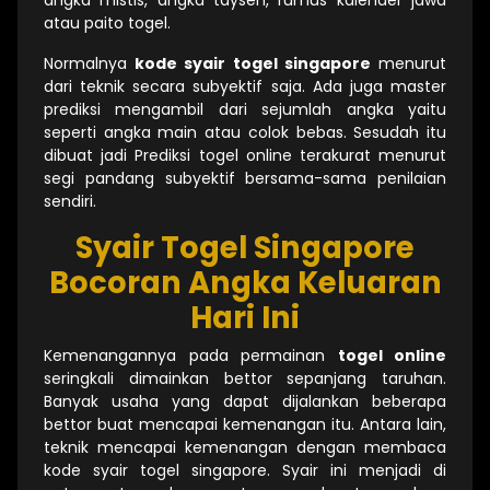
atau paito togel.
Normalnya
kode syair togel singapore
menurut
dari teknik secara subyektif saja. Ada juga master
prediksi mengambil dari sejumlah angka yaitu
seperti angka main atau colok bebas. Sesudah itu
dibuat jadi Prediksi togel online terakurat menurut
segi pandang subyektif bersama-sama penilaian
sendiri.
Syair Togel Singapore
Bocoran Angka Keluaran
Hari Ini
Kemenangannya pada permainan
togel online
seringkali dimainkan bettor sepanjang taruhan.
Banyak usaha yang dapat dijalankan beberapa
bettor buat mencapai kemenangan itu. Antara lain,
teknik mencapai kemenangan dengan membaca
kode syair togel singapore. Syair ini menjadi di