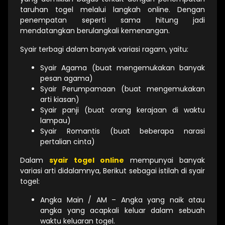
taruhan togel melalui langkah online. Dengan
penempatan seperti sama hitung jadi
mendatangkan berulangkali kemenangan.
Syair terbagi dalam banyak variasi ragam, yaitu:
Syair Agama (buat mengemukakan banyak
pesan agama)
Syair Perumpamaan (buat mengemukakan
arti kiasan)
Syair panji (buat orang kerajaan di waktu
lampau)
Syair Romantis (buat beberapa narasi
pertalian cinta)
Dalam
syair togel online
mempunyai banyak
variasi arti didalamnya, Berikut sebagai istilah di syair
togel:
Angka Main / AM – Angka yang naik atau
angka yang acapkali keluar dalam sebuah
waktu keluaran togel.