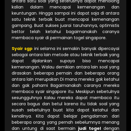
antara satu soal yang seterusnya dapat menolong
kalian dalam mencapai kemenangan dan
keuntungan. Hingga sampai ini dapat saja di antara
satu teknik terbaik buat mencapai kemenangan
gampang. Buat sukses juarai taruhannya, optimistis
bettor telah ketahui bagaimanakah caranya
membaca syair di permainan togel singapore.
Syair sgp
ini selama ini semakin banyak dipercayai
sebagai antara lain metode atau teknik terbaik yang
dapat dijalankan supaya bisa mencapai
kemenangan. Walau demikian antara lain soal yang
dirasakan beberapa pemain dan beberapa orang
antara lain merupakan Di mana mereka gak ketahui
dan gak pahami Bagaimanakah caranya mereka
membaca syair singapore itu. Meskipun sebetulnya
sesungguhnya Kalau mereka dapat membaca itu
secara bagus dan betul karena itu tidak soal yang
susah sebetulnya buat kita dapat ketahui dan
kenalinya. Kita dapat belajar pengalaman dari
beberapa orang yang pernah sebelumnya menang
dan untung di saat bermain
judi togel
dengan