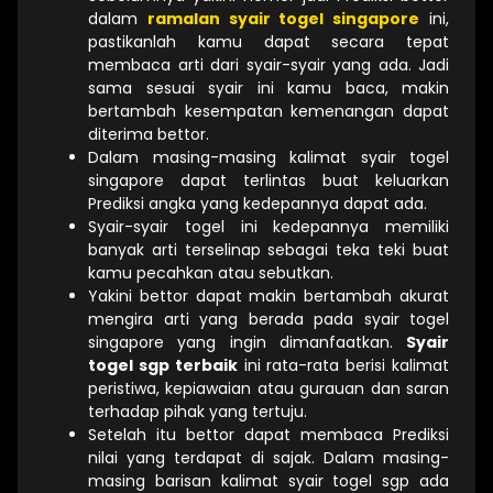
dalam
ramalan syair togel singapore
ini,
pastikanlah kamu dapat secara tepat
membaca arti dari syair-syair yang ada. Jadi
sama sesuai syair ini kamu baca, makin
bertambah kesempatan kemenangan dapat
diterima bettor.
Dalam masing-masing kalimat syair togel
singapore dapat terlintas buat keluarkan
Prediksi angka yang kedepannya dapat ada.
Syair-syair togel ini kedepannya memiliki
banyak arti terselinap sebagai teka teki buat
kamu pecahkan atau sebutkan.
Yakini bettor dapat makin bertambah akurat
mengira arti yang berada pada syair togel
singapore yang ingin dimanfaatkan.
Syair
togel sgp terbaik
ini rata-rata berisi kalimat
peristiwa, kepiawaian atau gurauan dan saran
terhadap pihak yang tertuju.
Setelah itu bettor dapat membaca Prediksi
nilai yang terdapat di sajak. Dalam masing-
masing barisan kalimat syair togel sgp ada