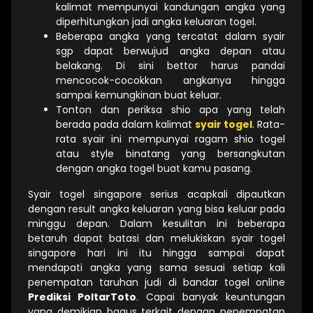
kalimat mempunyai kandungan angka yang
diperhitungkan jadi angka keluaran togel.
Beberapa angka yang tercatat dalam syair
sgp dapat berwujud angka depan atau
belakang. Di sini bettor harus pandai
mencocok-cocokkan angkanya hingga
sampai kemungkinan buat keluar.
Tonton dan periksa shio apa yang telah
berada pada dalam kalimat
syair togel
. Rata-
rata syair ini mempunyai ragam shio togel
atau style binatang yang bersangkutan
dengan angka togel buat kamu pasang.
Syair togel singapore serius acapkali dipautkan
dengan result angka keluaran yang bisa keluar pada
minggu depan. Dalam kesulitan ini beberapa
betaruh dapat batasi dan melukiskan syair togel
singapore hari ini itu hingga sampai dapat
mendapati angka yang sama sesuai setiap kali
penempatan taruhan judi di bandar togel online
Prediksi PoltarToto
. Capai banyak keuntungan
yang demikian bagus terkait dengan penempatan