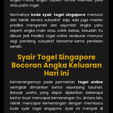
atau paito togel.
Normalnya
kode syair togel singapore
menurut
dari teknik secara subyektif saja. Ada juga master
prediksi mengambil dari sejumlah angka yaitu
seperti angka main atau colok bebas. Sesudah itu
dibuat jadi Prediksi togel online terakurat menurut
segi pandang subyektif bersama-sama penilaian
sendiri.
Syair Togel Singapore
Bocoran Angka Keluaran
Hari Ini
Kemenangannya pada permainan
togel online
seringkali dimainkan bettor sepanjang taruhan.
Banyak usaha yang dapat dijalankan beberapa
bettor buat mencapai kemenangan itu. Antara lain,
teknik mencapai kemenangan dengan membaca
kode syair togel singapore. Syair ini menjadi di