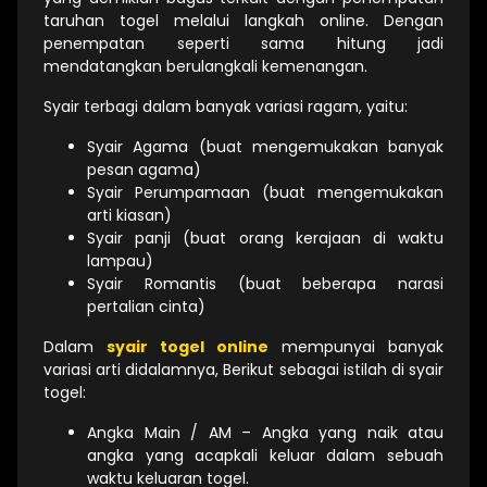
taruhan togel melalui langkah online. Dengan
penempatan seperti sama hitung jadi
mendatangkan berulangkali kemenangan.
Syair terbagi dalam banyak variasi ragam, yaitu:
Syair Agama (buat mengemukakan banyak
pesan agama)
Syair Perumpamaan (buat mengemukakan
arti kiasan)
Syair panji (buat orang kerajaan di waktu
lampau)
Syair Romantis (buat beberapa narasi
pertalian cinta)
Dalam
syair togel online
mempunyai banyak
variasi arti didalamnya, Berikut sebagai istilah di syair
togel:
Angka Main / AM – Angka yang naik atau
angka yang acapkali keluar dalam sebuah
waktu keluaran togel.