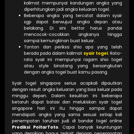
kalimat mempunyai kandungan angka yang
diperhitungkan jadi angka keluaran togel.
Beberapa angka yang tercatat dalam syair
sgp dapat berwujud angka depan atau
belakang. Di sini bettor harus pandai
mencocok-cocokkan angkanya hingga
sampai kemungkinan buat keluar.
Tonton dan periksa shio apa yang telah
berada pada dalam kalimat
syair togel
. Rata-
rata syair ini mempunyai ragam shio togel
atau style binatang yang bersangkutan
dengan angka togel buat kamu pasang.
Syair togel singapore serius acapkali dipautkan
dengan result angka keluaran yang bisa keluar pada
minggu depan. Dalam kesulitan ini beberapa
betaruh dapat batasi dan melukiskan syair togel
singapore hari ini itu hingga sampai dapat
mendapati angka yang sama sesuai setiap kali
penempatan taruhan judi di bandar togel online
Prediksi PoltarToto
. Capai banyak keuntungan
yang demikian bagus terkait dengan penempatan