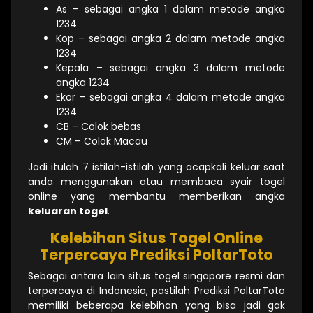
As – sebagai angka 1 dalam metode angka
1234
Kop – sebagai angka 2 dalam metode angka
1234
Kepala – sebagai angka 3 dalam metode
angka 1234
Ekor – sebagai angka 4 dalam metode angka
1234
CB – Colok bebas
CM – Colok Macau
Jadi itulah 7 istilah-istilah yang acapkali keluar saat
anda menggunakan atau membaca syair togel
online yang membantu memberikan angka
keluaran togel
.
Kelebihan Situs Togel Online
Terpercaya Prediksi PoltarToto
Sebagai antara lain situs togel singapore resmi dan
terpercaya di Indonesia, pastilah Prediksi PoltarToto
memiliki beberapa kelebihan yang bisa jadi gak