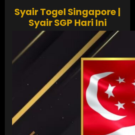
Syair Togel Singapore |
Syair SGP Hari Ini