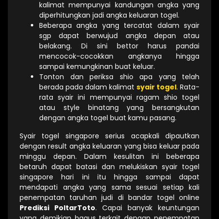
kalimat mempunyai kandungan angka yang
diperhitungkan jadi angka keluaran togel.
Beberapa angka yang tercatat dalam syair
sgp dapat berwujud angka depan atau
belakang. Di sini bettor harus pandai
mencocok-cocokkan angkanya hingga
sampai kemungkinan buat keluar.
Tonton dan periksa shio apa yang telah
berada pada dalam kalimat
syair togel
. Rata-
rata syair ini mempunyai ragam shio togel
atau style binatang yang bersangkutan
dengan angka togel buat kamu pasang.
Syair togel singapore serius acapkali dipautkan
dengan result angka keluaran yang bisa keluar pada
minggu depan. Dalam kesulitan ini beberapa
betaruh dapat batasi dan melukiskan syair togel
singapore hari ini itu hingga sampai dapat
mendapati angka yang sama sesuai setiap kali
penempatan taruhan judi di bandar togel online
Prediksi PoltarToto
. Capai banyak keuntungan
yang demikian bagus terkait dengan penempatan