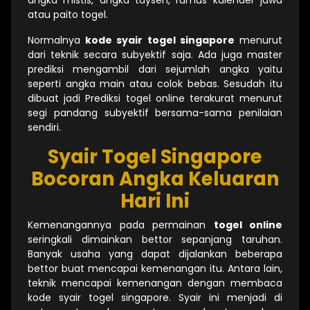
atau paito togel.
Normalnya
kode syair togel singapore
menurut
dari teknik secara subyektif saja. Ada juga master
prediksi mengambil dari sejumlah angka yaitu
seperti angka main atau colok bebas. Sesudah itu
dibuat jadi Prediksi togel online terakurat menurut
segi pandang subyektif bersama-sama penilaian
sendiri.
Syair Togel Singapore
Bocoran Angka Keluaran
Hari Ini
Kemenangannya pada permainan
togel online
seringkali dimainkan bettor sepanjang taruhan.
Banyak usaha yang dapat dijalankan beberapa
bettor buat mencapai kemenangan itu. Antara lain,
teknik mencapai kemenangan dengan membaca
kode syair togel singapore. Syair ini menjadi di