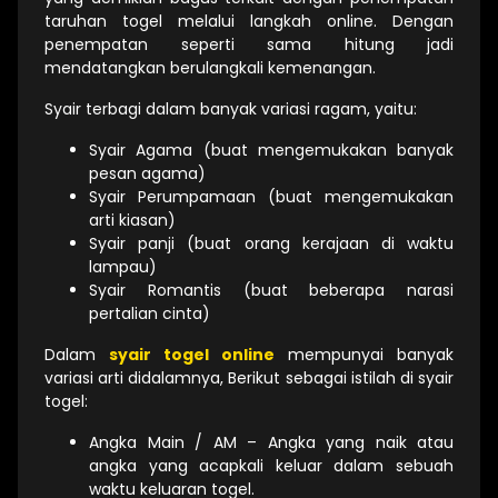
taruhan togel melalui langkah online. Dengan
penempatan seperti sama hitung jadi
mendatangkan berulangkali kemenangan.
Syair terbagi dalam banyak variasi ragam, yaitu:
Syair Agama (buat mengemukakan banyak
pesan agama)
Syair Perumpamaan (buat mengemukakan
arti kiasan)
Syair panji (buat orang kerajaan di waktu
lampau)
Syair Romantis (buat beberapa narasi
pertalian cinta)
Dalam
syair togel online
mempunyai banyak
variasi arti didalamnya, Berikut sebagai istilah di syair
togel:
Angka Main / AM – Angka yang naik atau
angka yang acapkali keluar dalam sebuah
waktu keluaran togel.