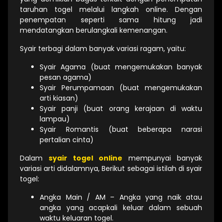
taruhan togel melalui langkah online. Dengan
penempatan seperti sama hitung jadi
mendatangkan berulangkali kemenangan.
Syair terbagi dalam banyak variasi ragam, yaitu:
Syair Agama (buat mengemukakan banyak
pesan agama)
Syair Perumpamaan (buat mengemukakan
arti kiasan)
Syair panji (buat orang kerajaan di waktu
lampau)
Syair Romantis (buat beberapa narasi
pertalian cinta)
Dalam
syair togel online
mempunyai banyak
variasi arti didalamnya, Berikut sebagai istilah di syair
togel:
Angka Main / AM – Angka yang naik atau
angka yang acapkali keluar dalam sebuah
waktu keluaran togel.