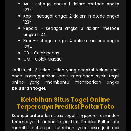
As – sebagai angka 1 dalam metode angka
1234
Kop – sebagai angka 2 dalam metode angka
1234
Kepala – sebagai angka 3 dalam metode
angka 1234
Ekor – sebagai angka 4 dalam metode angka
1234
CB – Colok bebas
CM – Colok Macau
Jadi itulah 7 istilah-istilah yang acapkali keluar saat
anda menggunakan atau membaca syair togel
online yang membantu memberikan angka
keluaran togel
.
Kelebihan Situs Togel Online
Terpercaya Prediksi PoltarToto
Sebagai antara lain situs togel singapore resmi dan
terpercaya di Indonesia, pastilah Prediksi PoltarToto
memiliki beberapa kelebihan yang bisa jadi gak