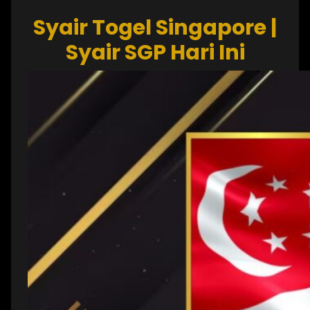
Syair Togel Singapore |
Syair SGP Hari Ini