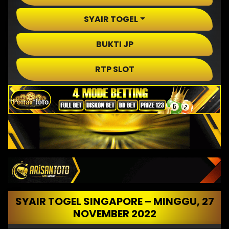
SYAIR TOGEL
BUKTI JP
RTP SLOT
SYAIR TOGEL SINGAPORE – MINGGU, 27
NOVEMBER 2022