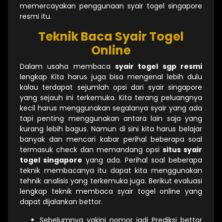
memercayakan penggunaan syair togel singapore
resmi itu.
Teknik Baca Syair Togel
Online
Dalam usaha membaca
syair togel sgp resmi
lengkap Kita harus juga bisa mengenal lebih dulu
kalau terdapat sejumlah opsi dari syair singapore
yang sejauh ini terkemuka. Kita terang peluangnya
kecil harus menggunakan segalanya syair yang ada
tapi penting menggunakan antara lain saja yang
kurang lebih bagus. Namun di sini kita harus belajar
banyak dan mencari kabar perihal beberapa soal
termasuk check dan memandang opsi
situs syair
togel singapore
yang ada. Perihal soal beberapa
teknik membacanya itu dapat kita menggunakan
tehnik analisis yang terkemuka juga. Berikut evaluasi
lengkap teknik membaca syair togel online yang
dapat dijalankan bettor.
Sebelumnya yakini nomor jadi Prediksi bettor