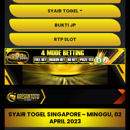
SYAIR TOGEL
BUKTI JP
RTP SLOT
SYAIR TOGEL SINGAPORE – MINGGU, 02
APRIL 2023