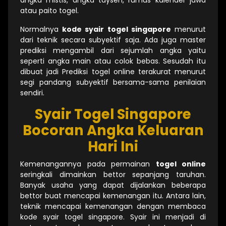
atau paito togel.
Normalnya
kode syair togel singapore
menurut
dari teknik secara subyektif saja. Ada juga master
prediksi mengambil dari sejumlah angka yaitu
seperti angka main atau colok bebas. Sesudah itu
dibuat jadi Prediksi togel online terakurat menurut
segi pandang subyektif bersama-sama penilaian
sendiri.
Syair Togel Singapore
Bocoran Angka Keluaran
Hari Ini
Kemenangannya pada permainan
togel online
seringkali dimainkan bettor sepanjang taruhan.
Banyak usaha yang dapat dijalankan beberapa
bettor buat mencapai kemenangan itu. Antara lain,
teknik mencapai kemenangan dengan membaca
kode syair togel singapore. Syair ini menjadi di