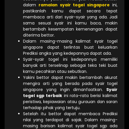
dalam
ramalan syair togel singapore
ini,
pastikanlah kamu dapat secara tepat
membaca arti dari syair-syair yang ada. Jadi
sama sesuai syair ini kamu baca, makin
bertambah kesempatan kemenangan dapat
diterima bettor.
Dalam masing-masing kalimat syair togel
singapore dapat terlintas buat keluarkan
Prediksi angka yang kedepannya dapat ada.
Syair-syair togel ini kedepannya memiliki
banyak arti terselinap sebagai teka teki buat
kamu pecahkan atau sebutkan.
Yakini bettor dapat makin bertambah akurat
mengira arti yang berada pada syair togel
singapore yang ingin dimanfaatkan.
Syair
togel sgp terbaik
ini rata-rata berisi kalimat
peristiwa, kepiawaian atau gurauan dan saran
terhadap pihak yang tertuju.
Setelah itu bettor dapat membaca Prediksi
nilai yang terdapat di sajak. Dalam masing-
masing barisan kalimat syair togel sgp ada