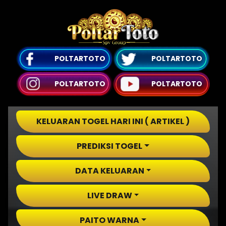
POLTARTOTO
POLTARTOTO
POLTARTOTO
POLTARTOTO
KELUARAN TOGEL HARI INI ( ARTIKEL )
PREDIKSI TOGEL
DATA KELUARAN
LIVE DRAW
PAITO WARNA