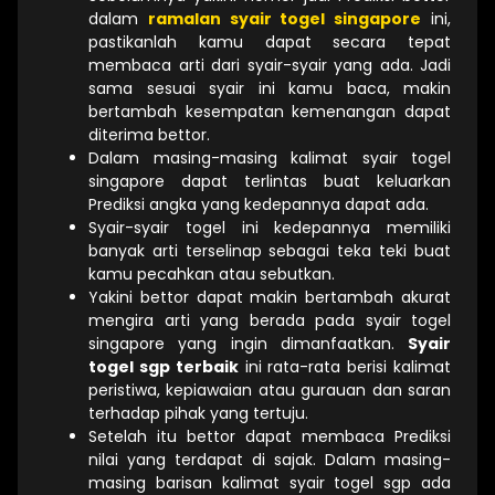
dalam
ramalan syair togel singapore
ini,
pastikanlah kamu dapat secara tepat
membaca arti dari syair-syair yang ada. Jadi
sama sesuai syair ini kamu baca, makin
bertambah kesempatan kemenangan dapat
diterima bettor.
Dalam masing-masing kalimat syair togel
singapore dapat terlintas buat keluarkan
Prediksi angka yang kedepannya dapat ada.
Syair-syair togel ini kedepannya memiliki
banyak arti terselinap sebagai teka teki buat
kamu pecahkan atau sebutkan.
Yakini bettor dapat makin bertambah akurat
mengira arti yang berada pada syair togel
singapore yang ingin dimanfaatkan.
Syair
togel sgp terbaik
ini rata-rata berisi kalimat
peristiwa, kepiawaian atau gurauan dan saran
terhadap pihak yang tertuju.
Setelah itu bettor dapat membaca Prediksi
nilai yang terdapat di sajak. Dalam masing-
masing barisan kalimat syair togel sgp ada