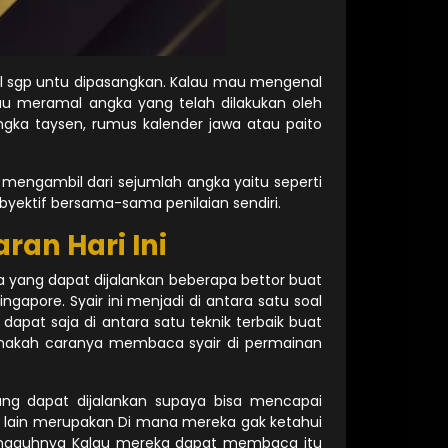
el sgp untu dipasangkan. Kalau mau mengenal
u meramal angka yang telah dilakukan oleh
angka taysen, rumus kalender jawa atau paito
i mengambil dari sejumlah angka yaitu seperti
ubyektif bersama-sama penilaian sendiri.
ran Hari Ini
a yang dapat dijalankan beberapa bettor buat
pore. Syair ini menjadi di antara satu soal
pat saja di antara satu teknik terbaik buat
anakah caranya membaca syair di permainan
yang dapat dijalankan supaya bisa mencapai
 lain merupakan Di mana mereka gak ketahui
ungguhnya Kalau mereka dapat membaca itu