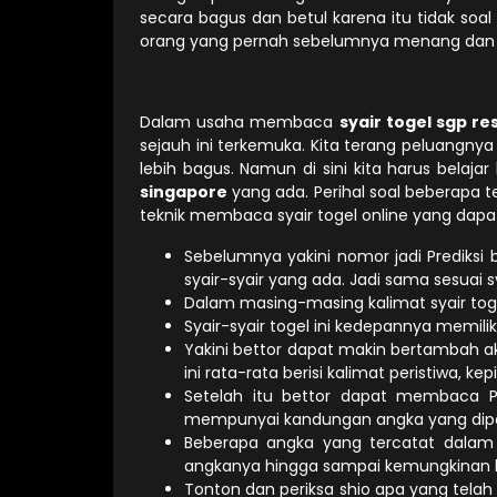
secara bagus dan betul karena itu tidak soa
orang yang pernah sebelumnya menang dan 
Dalam usaha membaca
syair togel sgp re
sejauh ini terkemuka. Kita terang peluangny
lebih bagus. Namun di sini kita harus bel
singapore
yang ada. Perihal soal beberapa t
teknik membaca syair togel online yang dapat
Sebelumnya yakini nomor jadi Prediksi
syair-syair yang ada. Jadi sama sesua
Dalam masing-masing kalimat syair toge
Syair-syair togel ini kedepannya memili
Yakini bettor dapat makin bertambah ak
ini rata-rata berisi kalimat peristiwa, 
Setelah itu bettor dapat membaca Pre
mempunyai kandungan angka yang diperh
Beberapa angka yang tercatat dalam 
angkanya hingga sampai kemungkinan b
Tonton dan periksa shio apa yang tela