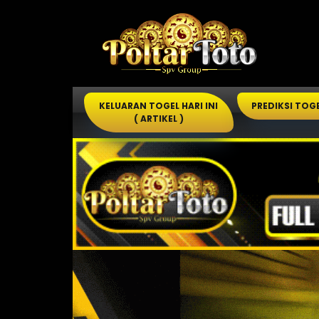
KELUARAN TOGEL HARI INI
PREDIKSI TOG
( ARTIKEL )