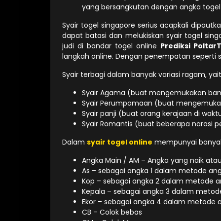
yang bersangkutan dengan angka togel
Syair togel singapore serius acapkali dipau
dapat batasi dan melukiskan syair togel sin
judi di bandar togel online
Prediksi Poltar
langkah online. Dengan penempatan seperti 
Syair terbagi dalam banyak variasi ragam, yait
Syair Agama (buat mengemukakan ba
Syair Perumpamaan (buat mengemukaka
Syair panji (buat orang kerajaan di wak
Syair Romantis (buat beberapa narasi pe
Dalam
syair togel online
mempunyai banyak var
Angka Main / AM – Angka yang naik atau
As – sebagai angka 1 dalam metode ang
Kop – sebagai angka 2 dalam metode a
Kepala – sebagai angka 3 dalam metod
Ekor – sebagai angka 4 dalam metode 
CB – Colok bebas