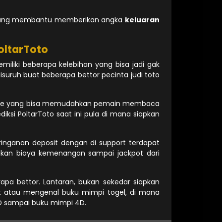
ine yang membantu memberikan angka
keluaran
oltarToto
emiliki beberapa kelebihan yang bisa jadi gak
suruh buat beberapa bettor pecinta judi toto
ingapore yang bisa memudahkan pemain membaca
diksi PoltarToto saat ini pula di mana siapkan
ringanan deposit dengan di support terdapat
ikan biaya kemenangan sampai jackpot dari
apa bettor. Lantaran, bukan sekedar siapkan
uat atau mengenal buku mimpi togel, di mana
3D sampai buku mimpi 4D.