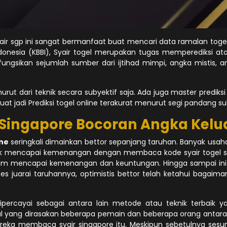
ir sgp ini sangat bermanfaat buat mencari data ramalan tog
nesia (KBBI), Syair togel merupakan tugas memperediksi ata
 fungsikan sejumlah sumber dari ijtihad mimpi, angka mistis, 
rut dari teknik secara subyektif saja. Ada juga master prediks
at jadi Prediksi togel online terakurat menurut segi pandang s
 Singapore Bocoran Angka Kelua
ine
seringkali dimainkan bettor sepanjang taruhan. Banyak usah
ik mencapai kemenangan dengan membaca kode syair togel singa
m mencapai kemenangan dan keuntungan. Hingga sampai ini da
 juarai taruhannya, optimistis bettor telah ketahui bagaim
ipercayai sebagai antara lain metode atau teknik terbaik 
al yang dirasakan beberapa pemain dan beberapa orang antara
eka membaca syair singapore itu. Meskipun sebetulnya ses