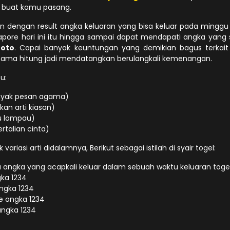
 buat kamu pasang.
tkan dengan result angka keluaran yang bisa keluar pada minggu
gapore hari ini itu hingga sampai dapat mendapati angka yan
Toto
. Capai banyak keuntungan yang demikian bagus terkai
sama hitung jadi mendatangkan berulangkali kemenangan.
u:
nyak pesan agama)
n arti kiasan)
tu lampau)
rtalian cinta)
iasi arti didalamnya, Berikut sebagai istilah di syair togel:
 angka yang acapkali keluar dalam sebuah waktu keluaran togel
ka 1234
ngka 1234
e angka 1234
angka 1234