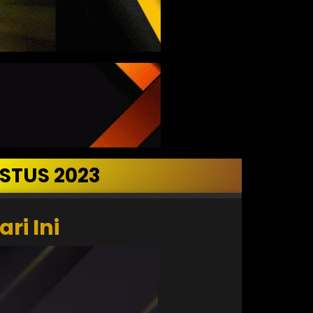
STUS 2023
ri Ini