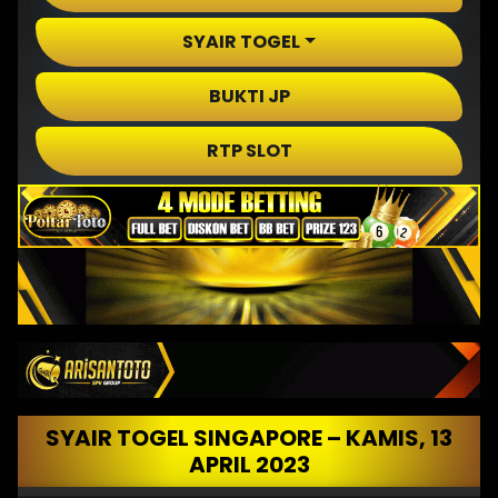
SYAIR TOGEL
BUKTI JP
RTP SLOT
SYAIR TOGEL SINGAPORE – KAMIS, 13
APRIL 2023