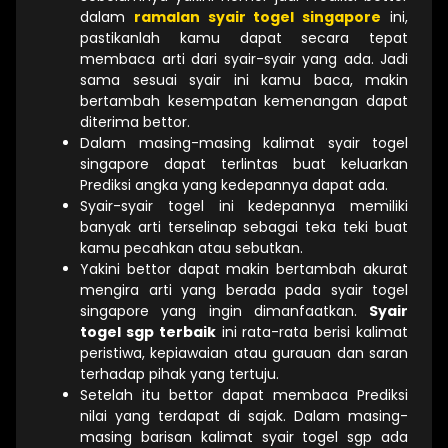
dalam
ramalan syair togel singapore
ini,
pastikanlah kamu dapat secara tepat
membaca arti dari syair-syair yang ada. Jadi
sama sesuai syair ini kamu baca, makin
bertambah kesempatan kemenangan dapat
diterima bettor.
Dalam masing-masing kalimat syair togel
singapore dapat terlintas buat keluarkan
Prediksi angka yang kedepannya dapat ada.
Syair-syair togel ini kedepannya memiliki
banyak arti terselinap sebagai teka teki buat
kamu pecahkan atau sebutkan.
Yakini bettor dapat makin bertambah akurat
mengira arti yang berada pada syair togel
singapore yang ingin dimanfaatkan.
Syair
togel sgp terbaik
ini rata-rata berisi kalimat
peristiwa, kepiawaian atau gurauan dan saran
terhadap pihak yang tertuju.
Setelah itu bettor dapat membaca Prediksi
nilai yang terdapat di sajak. Dalam masing-
masing barisan kalimat syair togel sgp ada