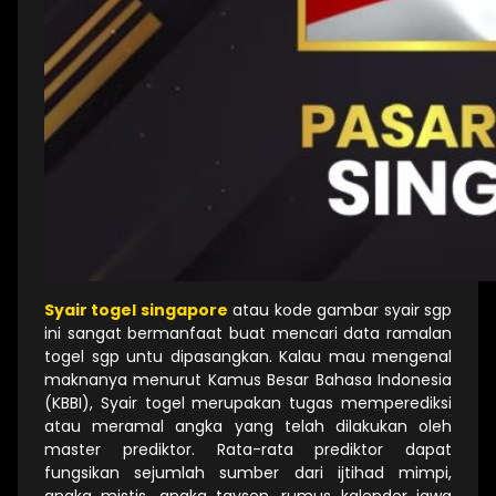
Syair togel singapore
atau kode gambar syair sgp
ini sangat bermanfaat buat mencari data ramalan
togel sgp untu dipasangkan. Kalau mau mengenal
maknanya menurut Kamus Besar Bahasa Indonesia
(KBBI), Syair togel merupakan tugas memperediksi
atau meramal angka yang telah dilakukan oleh
master prediktor. Rata-rata prediktor dapat
fungsikan sejumlah sumber dari ijtihad mimpi,
angka mistis, angka taysen, rumus kalender jawa