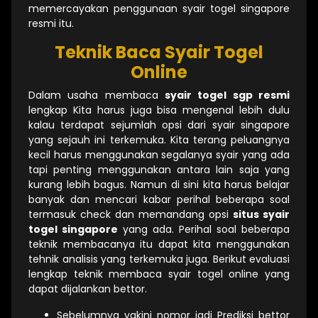
memercayakan penggunaan syair togel singapore
resmi itu.
Teknik Baca Syair Togel
Online
Dalam usaha membaca
syair togel sgp resmi
lengkap Kita harus juga bisa mengenal lebih dulu
kalau terdapat sejumlah opsi dari syair singapore
yang sejauh ini terkemuka. Kita terang peluangnya
kecil harus menggunakan segalanya syair yang ada
tapi penting menggunakan antara lain saja yang
kurang lebih bagus. Namun di sini kita harus belajar
banyak dan mencari kabar perihal beberapa soal
termasuk check dan memandang opsi
situs syair
togel singapore
yang ada. Perihal soal beberapa
teknik membacanya itu dapat kita menggunakan
tehnik analisis yang terkemuka juga. Berikut evaluasi
lengkap teknik membaca syair togel online yang
dapat dijalankan bettor.
Sebelumnya yakini nomor jadi Prediksi bettor