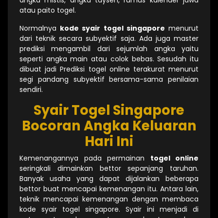
atau paito togel.
Normalnya
kode syair togel singapore
menurut
dari teknik secara subyektif saja. Ada juga master
prediksi mengambil dari sejumlah angka yaitu
seperti angka main atau colok bebas. Sesudah itu
dibuat jadi Prediksi togel online terakurat menurut
segi pandang subyektif bersama-sama penilaian
sendiri.
Syair Togel Singapore
Bocoran Angka Keluaran
Hari Ini
Kemenangannya pada permainan
togel online
seringkali dimainkan bettor sepanjang taruhan.
Banyak usaha yang dapat dijalankan beberapa
bettor buat mencapai kemenangan itu. Antara lain,
teknik mencapai kemenangan dengan membaca
kode syair togel singapore. Syair ini menjadi di