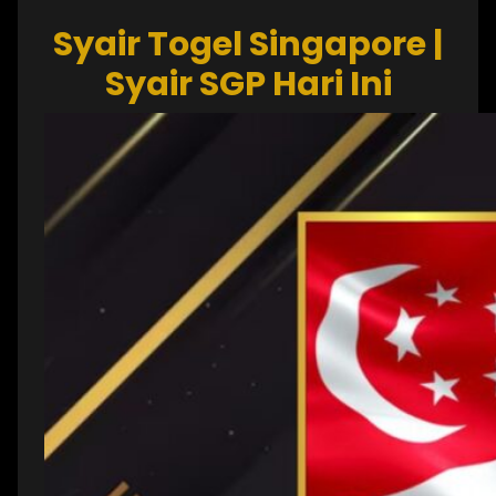
Syair Togel Singapore |
Syair SGP Hari Ini