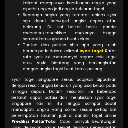
kalimat mempunyai kandungan angka yang
diperhitungkan jadi angka keluaran togel.
Beberapa angka yang tercatat dalam syair
sgp dapat berwujud angka depan atau
belakang. Di sini bettor harus pandai
mencocok-cocokkan angkanya hingga
sampai kemungkinan buat keluar.
Tonton dan periksa shio apa yang telah
berada pada dalam kalimat
syair togel
. Rata-
rata syair ini mempunyai ragam shio togel
atau style binatang yang bersangkutan
dengan angka togel buat kamu pasang.
Syair togel singapore serius acapkali dipautkan
dengan result angka keluaran yang bisa keluar pada
minggu depan. Dalam kesulitan ini beberapa
betaruh dapat batasi dan melukiskan syair togel
singapore hari ini itu hingga sampai dapat
mendapati angka yang sama sesuai setiap kali
penempatan taruhan judi di bandar togel online
Prediksi PoltarToto
. Capai banyak keuntungan
yang demikian bagus terkait dengan penempatan