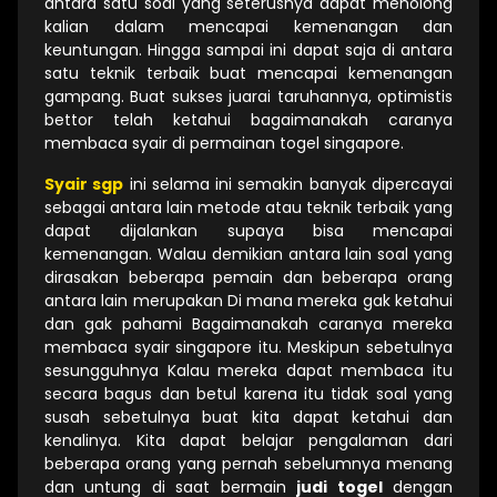
antara satu soal yang seterusnya dapat menolong
kalian dalam mencapai kemenangan dan
keuntungan. Hingga sampai ini dapat saja di antara
satu teknik terbaik buat mencapai kemenangan
gampang. Buat sukses juarai taruhannya, optimistis
bettor telah ketahui bagaimanakah caranya
membaca syair di permainan togel singapore.
Syair sgp
ini selama ini semakin banyak dipercayai
sebagai antara lain metode atau teknik terbaik yang
dapat dijalankan supaya bisa mencapai
kemenangan. Walau demikian antara lain soal yang
dirasakan beberapa pemain dan beberapa orang
antara lain merupakan Di mana mereka gak ketahui
dan gak pahami Bagaimanakah caranya mereka
membaca syair singapore itu. Meskipun sebetulnya
sesungguhnya Kalau mereka dapat membaca itu
secara bagus dan betul karena itu tidak soal yang
susah sebetulnya buat kita dapat ketahui dan
kenalinya. Kita dapat belajar pengalaman dari
beberapa orang yang pernah sebelumnya menang
dan untung di saat bermain
judi togel
dengan