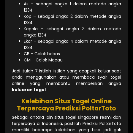
As – sebagai angka 1 dalam metode angka
1234
Kop – sebagai angka 2 dalam metode angka
1234
Kepala – sebagai angka 3 dalam metode
angka 1234
Ekor – sebagai angka 4 dalam metode angka
1234
CB – Colok bebas
CM – Colok Macau
Jadi itulah 7 istilah-istilah yang acapkali keluar saat
anda menggunakan atau membaca syair togel
online yang membantu memberikan angka
keluaran togel
.
Kelebihan Situs Togel Online
Terpercaya Prediksi PoltarToto
Sebagai antara lain situs togel singapore resmi dan
terpercaya di Indonesia, pastilah Prediksi PoltarToto
memiliki beberapa kelebihan yang bisa jadi gak