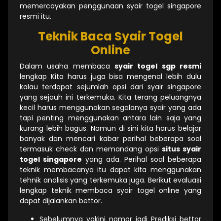
memercayakan penggunaan syair togel singapore
resmi itu.
Teknik Baca Syair Togel
Online
Dalam usaha membaca
syair togel sgp resmi
lengkap Kita harus juga bisa mengenal lebih dulu
kalau terdapat sejumlah opsi dari syair singapore
yang sejauh ini terkemuka. Kita terang peluangnya
kecil harus menggunakan segalanya syair yang ada
tapi penting menggunakan antara lain saja yang
kurang lebih bagus. Namun di sini kita harus belajar
banyak dan mencari kabar perihal beberapa soal
termasuk check dan memandang opsi
situs syair
togel singapore
yang ada. Perihal soal beberapa
teknik membacanya itu dapat kita menggunakan
tehnik analisis yang terkemuka juga. Berikut evaluasi
lengkap teknik membaca syair togel online yang
dapat dijalankan bettor.
Sebelumnya yakini nomor jadi Prediksi bettor