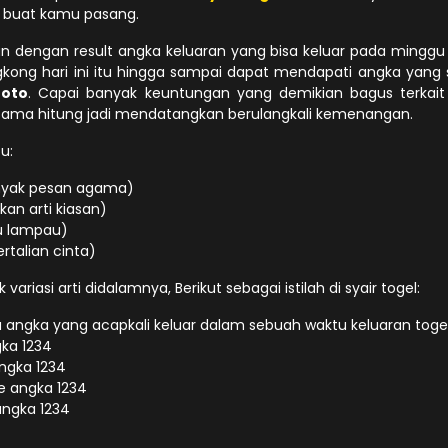
 buat kamu pasang.
kan dengan result angka keluaran yang bisa keluar pada minggu
ngkong hari ini itu hingga sampai dapat mendapati angka yang
Toto
. Capai banyak keuntungan yang demikian bagus terkai
sama hitung jadi mendatangkan berulangkali kemenangan.
u:
nyak pesan agama)
n arti kiasan)
tu lampau)
rtalian cinta)
iasi arti didalamnya, Berikut sebagai istilah di syair togel:
 angka yang acapkali keluar dalam sebuah waktu keluaran togel
ka 1234
ngka 1234
e angka 1234
angka 1234