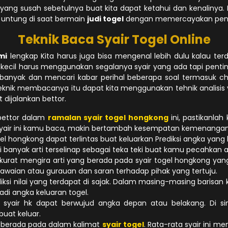
l yang susah sebetulnya buat kita dapat ketahui dan kenalinya.
untung di saat bermain
judi togel
dengan memercayakan penggu
Teknik Baca Syair Togel Online
mi
lengkap Kita harus juga bisa mengenal lebih dulu kalau ter
a kecil harus menggunakan segalanya syair yang ada tapi pent
ajar banyak dan mencari kabar perihal beberapa soal termasu
eknik membacanya itu dapat kita menggunakan tehnik analisis y
 dijalankan bettor.
 bettor dalam
ramalan syair togel hongkong
ini, pastikanla
i syair ini kamu baca, makin bertambah kesempatan kemenangan 
l hongkong dapat terlintas buat keluarkan Prediksi angka yan
ki banyak arti terselinap sebagai teka teki buat kamu pecahkan 
kurat mengira arti yang berada pada syair togel hongkong yan
kepiawaian atau gurauan dan saran terhadap pihak yang tertuju.
ksi nilai yang terdapat di sajak. Dalam masing-masing barisan
di angka keluaran togel.
syair hk dapat berwujud angka depan atau belakang. Di s
uat keluar.
h berada pada dalam kalimat
syair togel
. Rata-rata syair ini m