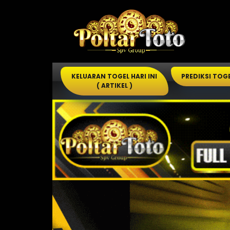
KELUARAN TOGEL HARI INI
PREDIKSI TOG
( ARTIKEL )