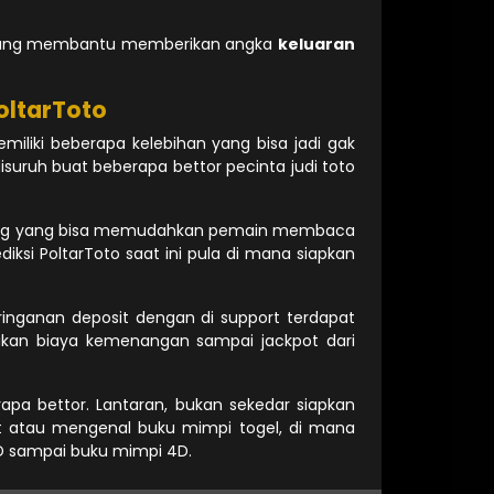
ine yang membantu memberikan angka
keluaran
oltarToto
emiliki beberapa kelebihan yang bisa jadi gak
suruh buat beberapa bettor pecinta judi toto
ongkong yang bisa memudahkan pemain membaca
diksi PoltarToto saat ini pula di mana siapkan
ringanan deposit dengan di support terdapat
ikan biaya kemenangan sampai jackpot dari
apa bettor. Lantaran, bukan sekedar siapkan
uat atau mengenal buku mimpi togel, di mana
3D sampai buku mimpi 4D.