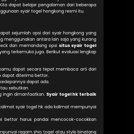
 Kita dapat belajar pengalaman dari beberapa
naan syair togel hongkong resmi itu.
dapat sejumlah opsi dari syair hongkong yang
ing menggunakan antara lain saja yang kurang
k check dan memandang opsi
situs syair togel
ang terkemuka juga. Berikut evaluasi lengkap
h kamu dapat secara tepat membaca arti dari
dapat diterima bettor.
g kedepannya dapat ada.
atau sebutkan.
g ingin dimanfaatkan.
Syair togel hk terbaik
 kalimat syair togel hk ada kalimat mempunyai
ini bettor harus pandai mencocok-cocokkan
empunyai ragam shio togel atau style binatang