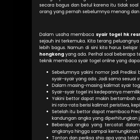
secara bagus dan betul karena itu tidak soa
orang yang pernah sebelumnya menang dan 
Dalam usaha membaca
syair togel hk res
sejauh ini terkemuka. Kita terang peluangny
lebih bagus. Namun di sini kita harus bel
hongkong
yang ada. Perihal soal beberapa t
teknik membaca syair togel online yang dapat
Sebelumnya yakini nomor jadi Prediksi
syair-syair yang ada. Jadi sama sesua
Dalam masing-masing kalimat syair toge
Syair-syair togel ini kedepannya memili
Yakini bettor dapat makin bertambah a
ini rata-rata berisi kalimat peristiwa, 
Setelah itu bettor dapat membaca Predi
kandungan angka yang diperhitungkan ja
Beberapa angka yang tercatat dalam 
angkanya hingga sampai kemungkinan b
Tonton dan periksa shio apa yang tela