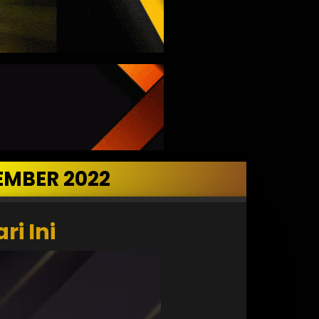
EMBER 2022
ri Ini