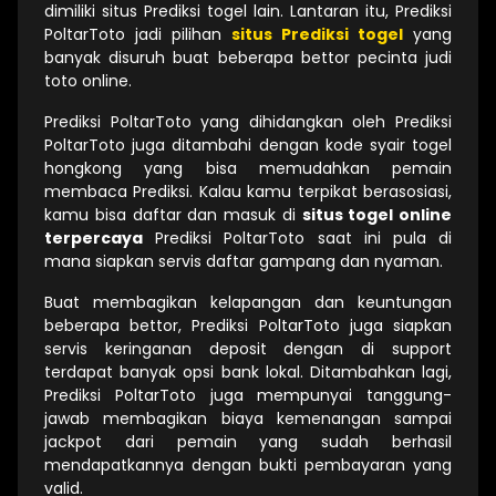
dimiliki situs Prediksi togel lain. Lantaran itu, Prediksi
PoltarToto jadi pilihan
situs Prediksi togel
yang
banyak disuruh buat beberapa bettor pecinta judi
toto online.
Prediksi PoltarToto yang dihidangkan oleh Prediksi
PoltarToto juga ditambahi dengan kode syair togel
hongkong yang bisa memudahkan pemain
membaca Prediksi. Kalau kamu terpikat berasosiasi,
kamu bisa daftar dan masuk di
situs togel online
terpercaya
Prediksi PoltarToto saat ini pula di
mana siapkan servis daftar gampang dan nyaman.
Buat membagikan kelapangan dan keuntungan
beberapa bettor, Prediksi PoltarToto juga siapkan
servis keringanan deposit dengan di support
terdapat banyak opsi bank lokal. Ditambahkan lagi,
Prediksi PoltarToto juga mempunyai tanggung-
jawab membagikan biaya kemenangan sampai
jackpot dari pemain yang sudah berhasil
mendapatkannya dengan bukti pembayaran yang
valid.