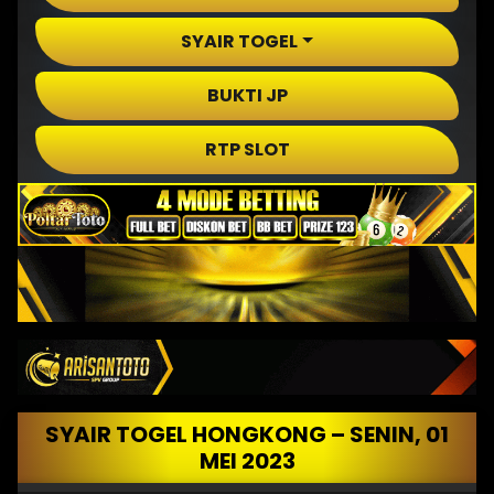
SYAIR TOGEL
BUKTI JP
RTP SLOT
SYAIR TOGEL HONGKONG – SENIN, 01
MEI 2023