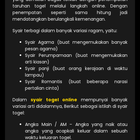
taruhan togel melalui langkah online. Dengan
penempatan seperti sama hitung jadi
mendatangkan berulangkali kemenangan.
Syair terbagi dalam banyak variasi ragam, yaitu:
Syair Agama (buat mengemukakan banyak
pesan agama)
Syair Perumpamaan (buat mengemukakan
arti kiasan)
Syair panji (buat orang kerajaan di waktu
lampau)
Syair Romantis (buat beberapa narasi
pertalian cinta)
Dalam
syair togel online
mempunyai banyak
variasi arti didalamnya, Berikut sebagai istilah di syair
togel:
Angka Main / AM – Angka yang naik atau
angka yang acapkali keluar dalam sebuah
waktu keluaran togel.