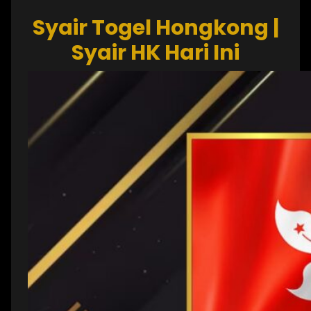
Syair Togel Hongkong |
Syair HK Hari Ini