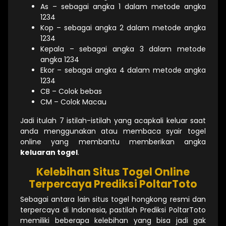
As – sebagai angka 1 dalam metode angka
1234
Kop – sebagai angka 2 dalam metode angka
1234
Kepala – sebagai angka 3 dalam metode
angka 1234
Ekor – sebagai angka 4 dalam metode angka
1234
CB – Colok bebas
CM – Colok Macau
Jadi itulah 7 istilah-istilah yang acapkali keluar saat
anda menggunakan atau membaca syair togel
online yang membantu memberikan angka
keluaran togel
.
Kelebihan Situs Togel Online
Terpercaya Prediksi PoltarToto
Sebagai antara lain situs togel hongkong resmi dan
terpercaya di Indonesia, pastilah Prediksi PoltarToto
memiliki beberapa kelebihan yang bisa jadi gak