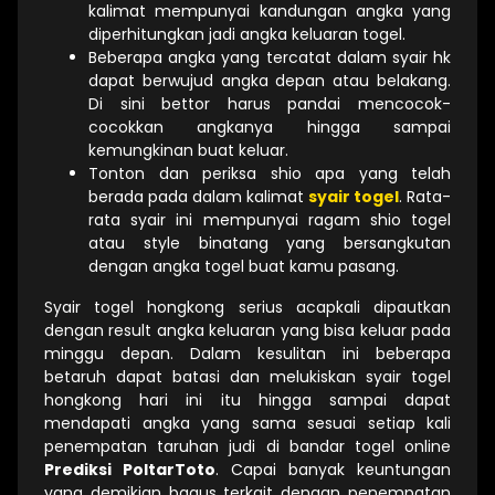
kalimat mempunyai kandungan angka yang
diperhitungkan jadi angka keluaran togel.
Beberapa angka yang tercatat dalam syair hk
dapat berwujud angka depan atau belakang.
Di sini bettor harus pandai mencocok-
cocokkan angkanya hingga sampai
kemungkinan buat keluar.
Tonton dan periksa shio apa yang telah
berada pada dalam kalimat
syair togel
. Rata-
rata syair ini mempunyai ragam shio togel
atau style binatang yang bersangkutan
dengan angka togel buat kamu pasang.
Syair togel hongkong serius acapkali dipautkan
dengan result angka keluaran yang bisa keluar pada
minggu depan. Dalam kesulitan ini beberapa
betaruh dapat batasi dan melukiskan syair togel
hongkong hari ini itu hingga sampai dapat
mendapati angka yang sama sesuai setiap kali
penempatan taruhan judi di bandar togel online
Prediksi PoltarToto
. Capai banyak keuntungan
yang demikian bagus terkait dengan penempatan