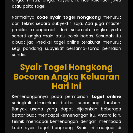
atau paito togel.
Normalnya
kode syair togel hongkong
menurut
dari teknik secara subyektif saja. Ada juga master
prediksi mengambil dari sejumlah angka yaitu
seperti angka main atau colok bebas. Sesudah itu
dibuat jadi Prediksi togel online terakurat menurut
segi pandang subyektif bersama-sama penilaian
sendiri.
Syair Togel Hongkong
Bocoran Angka Keluaran
Hari Ini
Kemenangannya pada permainan
togel online
seringkali dimainkan bettor sepanjang taruhan.
Banyak usaha yang dapat dijalankan beberapa
bettor buat mencapai kemenangan itu. Antara lain,
teknik mencapai kemenangan dengan membaca
kode syair togel hongkong. Syair ini menjadi di