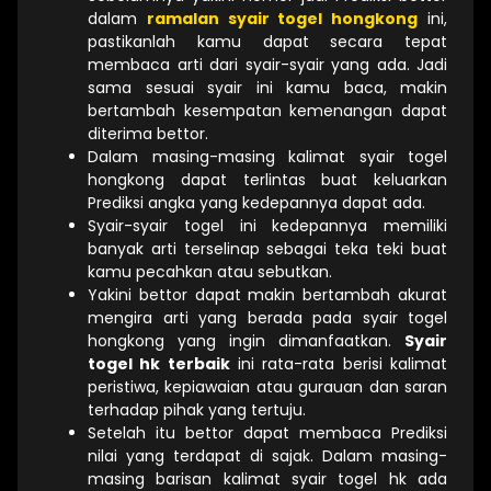
dalam
ramalan syair togel hongkong
ini,
pastikanlah kamu dapat secara tepat
membaca arti dari syair-syair yang ada. Jadi
sama sesuai syair ini kamu baca, makin
bertambah kesempatan kemenangan dapat
diterima bettor.
Dalam masing-masing kalimat syair togel
hongkong dapat terlintas buat keluarkan
Prediksi angka yang kedepannya dapat ada.
Syair-syair togel ini kedepannya memiliki
banyak arti terselinap sebagai teka teki buat
kamu pecahkan atau sebutkan.
Yakini bettor dapat makin bertambah akurat
mengira arti yang berada pada syair togel
hongkong yang ingin dimanfaatkan.
Syair
togel hk terbaik
ini rata-rata berisi kalimat
peristiwa, kepiawaian atau gurauan dan saran
terhadap pihak yang tertuju.
Setelah itu bettor dapat membaca Prediksi
nilai yang terdapat di sajak. Dalam masing-
masing barisan kalimat syair togel hk ada