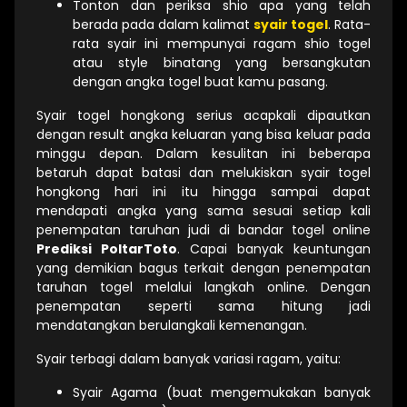
Tonton dan periksa shio apa yang telah
berada pada dalam kalimat
syair togel
. Rata-
rata syair ini mempunyai ragam shio togel
atau style binatang yang bersangkutan
dengan angka togel buat kamu pasang.
Syair togel hongkong serius acapkali dipautkan
dengan result angka keluaran yang bisa keluar pada
minggu depan. Dalam kesulitan ini beberapa
betaruh dapat batasi dan melukiskan syair togel
hongkong hari ini itu hingga sampai dapat
mendapati angka yang sama sesuai setiap kali
penempatan taruhan judi di bandar togel online
Prediksi PoltarToto
. Capai banyak keuntungan
yang demikian bagus terkait dengan penempatan
taruhan togel melalui langkah online. Dengan
penempatan seperti sama hitung jadi
mendatangkan berulangkali kemenangan.
Syair terbagi dalam banyak variasi ragam, yaitu:
Syair Agama (buat mengemukakan banyak