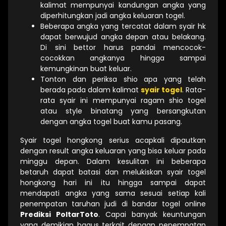
kalimat mempunyai kandungan angka yang
diperhitungkan jadi angka keluaran togel.
Beberapa angka yang tercatat dalam syair hk
dapat berwujud angka depan atau belakang.
Di sini bettor harus pandai mencocok-
cocokkan angkanya hingga sampai
kemungkinan buat keluar.
Tonton dan periksa shio apa yang telah
berada pada dalam kalimat
syair togel
. Rata-
rata syair ini mempunyai ragam shio togel
atau style binatang yang bersangkutan
dengan angka togel buat kamu pasang.
Syair togel hongkong serius acapkali dipautkan
dengan result angka keluaran yang bisa keluar pada
minggu depan. Dalam kesulitan ini beberapa
betaruh dapat batasi dan melukiskan syair togel
hongkong hari ini itu hingga sampai dapat
mendapati angka yang sama sesuai setiap kali
penempatan taruhan judi di bandar togel online
Prediksi PoltarToto
. Capai banyak keuntungan
yang demikian bagus terkait dengan penempatan