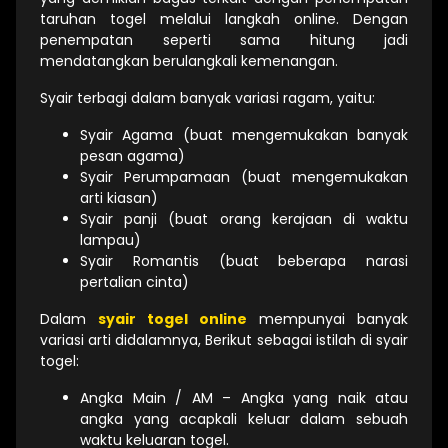
taruhan togel melalui langkah online. Dengan
penempatan seperti sama hitung jadi
mendatangkan berulangkali kemenangan.
Syair terbagi dalam banyak variasi ragam, yaitu:
Syair Agama (buat mengemukakan banyak
pesan agama)
Syair Perumpamaan (buat mengemukakan
arti kiasan)
Syair panji (buat orang kerajaan di waktu
lampau)
Syair Romantis (buat beberapa narasi
pertalian cinta)
Dalam
syair togel online
mempunyai banyak
variasi arti didalamnya, Berikut sebagai istilah di syair
togel:
Angka Main / AM – Angka yang naik atau
angka yang acapkali keluar dalam sebuah
waktu keluaran togel.