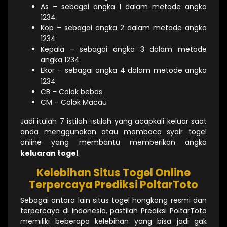
As – sebagai angka 1 dalam metode angka
1234
Kop – sebagai angka 2 dalam metode angka
1234
Kepala – sebagai angka 3 dalam metode
angka 1234
Ekor – sebagai angka 4 dalam metode angka
1234
CB – Colok bebas
CM – Colok Macau
Jadi itulah 7 istilah-istilah yang acapkali keluar saat
anda menggunakan atau membaca syair togel
online yang membantu memberikan angka
keluaran togel
.
Kelebihan Situs Togel Online
Terpercaya Prediksi PoltarToto
Sebagai antara lain situs togel hongkong resmi dan
terpercaya di Indonesia, pastilah Prediksi PoltarToto
memiliki beberapa kelebihan yang bisa jadi gak