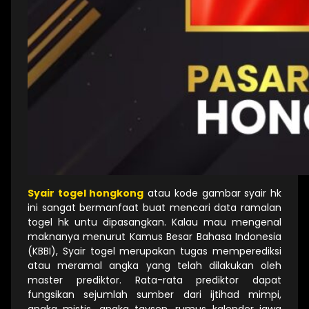
Syair togel hongkong
atau kode gambar syair hk
ini sangat bermanfaat buat mencari data ramalan
togel hk untu dipasangkan. Kalau mau mengenal
maknanya menurut Kamus Besar Bahasa Indonesia
(KBBI), Syair togel merupakan tugas memperediksi
atau meramal angka yang telah dilakukan oleh
master prediktor. Rata-rata prediktor dapat
fungsikan sejumlah sumber dari ijtihad mimpi,
angka mistis, angka taysen, rumus kalender jawa