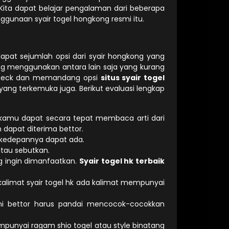
 Kita dapat belajar pengalaman dari beberapa
naan syair togel hongkong resmi itu.
dapat sejumlah opsi dari syair hongkong yang
ing menggunakan antara lain saja yang kurang
k check dan memandang opsi
situs syair togel
ang terkemuka juga. Berikut evaluasi lengkap
h kamu dapat secara tepat membaca arti dari
dapat diterima bettor.
g kedepannya dapat ada.
atau sebutkan.
g ingin dimanfaatkan.
Syair togel hk terbaik
 kalimat syair togel hk ada kalimat mempunyai
ini bettor harus pandai mencocok-cocokkan
empunyai ragam shio togel atau style binatang