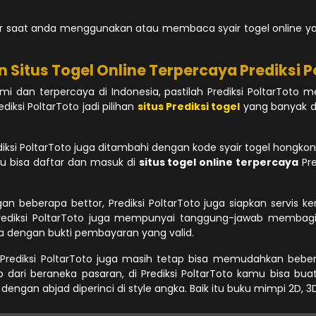
i keluar saat anda menggunakan atau membaca syair togel onl
n Situs Togel Online Terpercaya Prediksi P
mi dan terpercaya di Indonesia, pastilah Prediksi PoltarToto m
rediksi PoltarToto jadi pilihan
situs Prediksi togel
yang banyak di
Prediksi PoltarToto juga ditambahi dengan kode syair togel h
amu bisa daftar dan masuk di
situs togel online terpercaya
Pre
beberapa bettor, Prediksi PoltarToto juga siapkan servis ke
, Prediksi PoltarToto juga mempunyai tanggung-jawab membag
 dengan bukti pembayaran yang valid.
Prediksi PoltarToto juga masih tetap bisa memudahkan beber
p dari beraneka pasaran, di Prediksi PoltarToto kamu bisa b
ngan abjad diperinci di style angka. Baik itu buku mimpi 2D, 