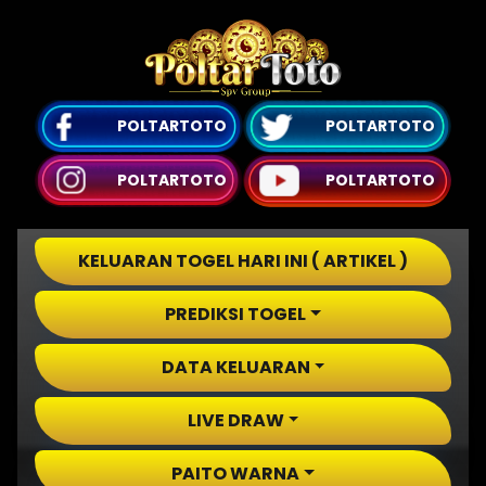
POLTARTOTO
POLTARTOTO
POLTARTOTO
POLTARTOTO
KELUARAN TOGEL HARI INI ( ARTIKEL )
PREDIKSI TOGEL
DATA KELUARAN
LIVE DRAW
PAITO WARNA