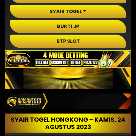
SYAIR TOGEL
BUKTI JP
RTP SLOT
SYAIR TOGEL HONGKONG – KAMIS, 24
AGUSTUS 2023