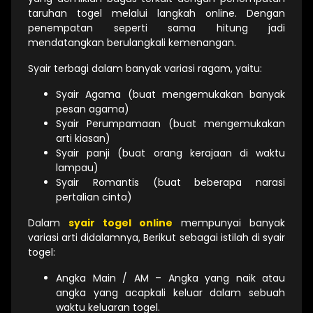
taruhan togel melalui langkah online. Dengan
penempatan seperti sama hitung jadi
mendatangkan berulangkali kemenangan.
Syair terbagi dalam banyak variasi ragam, yaitu:
Syair Agama (buat mengemukakan banyak
pesan agama)
Syair Perumpamaan (buat mengemukakan
arti kiasan)
Syair panji (buat orang kerajaan di waktu
lampau)
Syair Romantis (buat beberapa narasi
pertalian cinta)
Dalam
syair togel online
mempunyai banyak
variasi arti didalamnya, Berikut sebagai istilah di syair
togel:
Angka Main / AM – Angka yang naik atau
angka yang acapkali keluar dalam sebuah
waktu keluaran togel.