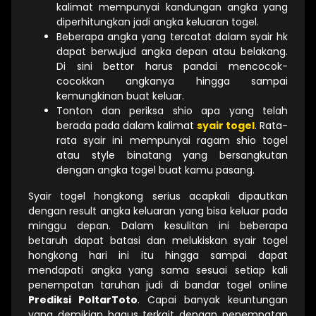
kalimat mempunyai kandungan angka yang
diperhitungkan jadi angka keluaran togel.
Beberapa angka yang tercatat dalam syair hk
dapat berwujud angka depan atau belakang.
Di sini bettor harus pandai mencocok-
cocokkan angkanya hingga sampai
kemungkinan buat keluar.
Tonton dan periksa shio apa yang telah
berada pada dalam kalimat
syair togel
. Rata-
rata syair ini mempunyai ragam shio togel
atau style binatang yang bersangkutan
dengan angka togel buat kamu pasang.
Syair togel hongkong serius acapkali dipautkan
dengan result angka keluaran yang bisa keluar pada
minggu depan. Dalam kesulitan ini beberapa
betaruh dapat batasi dan melukiskan syair togel
hongkong hari ini itu hingga sampai dapat
mendapati angka yang sama sesuai setiap kali
penempatan taruhan judi di bandar togel online
Prediksi PoltarToto
. Capai banyak keuntungan
yang demikian bagus terkait dengan penempatan