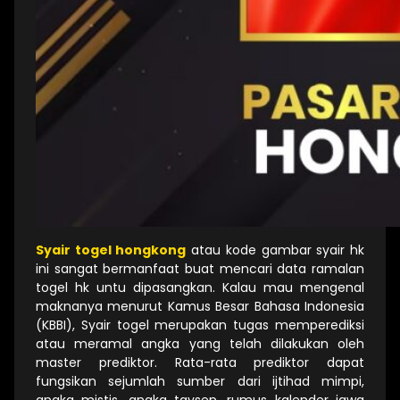
Syair togel hongkong
atau kode gambar syair hk
ini sangat bermanfaat buat mencari data ramalan
togel hk untu dipasangkan. Kalau mau mengenal
maknanya menurut Kamus Besar Bahasa Indonesia
(KBBI), Syair togel merupakan tugas memperediksi
atau meramal angka yang telah dilakukan oleh
master prediktor. Rata-rata prediktor dapat
fungsikan sejumlah sumber dari ijtihad mimpi,
angka mistis, angka taysen, rumus kalender jawa