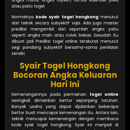
atau paito togel.
Normalnya
kode syair togel hongkong
menurut
dari teknik secara subyektif saja. Ada juga master
prediksi mengambil dari sejumlah angka yaitu
seperti angka main atau colok bebas. Sesudah itu
dibuat jadi Prediksi togel online terakurat menurut
segi pandang subyektif bersama-sama penilaian
sendiri.
Syair Togel Hongkong
Bocoran Angka Keluaran
Hari Ini
Kemenangannya pada permainan
togel online
seringkali dimainkan bettor sepanjang taruhan.
Banyak usaha yang dapat dijalankan beberapa
bettor buat mencapai kemenangan itu. Antara lain,
teknik mencapai kemenangan dengan membaca
kode syair togel hongkong. Syair ini menjadi di