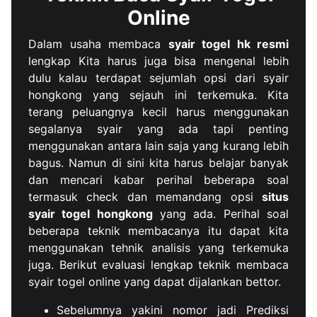
Online
Dalam usaha membaca
syair togel hk resmi
lengkap Kita harus juga bisa mengenal lebih
dulu kalau terdapat sejumlah opsi dari syair
hongkong yang sejauh ini terkemuka. Kita
terang peluangnya kecil harus menggunakan
segalanya syair yang ada tapi penting
menggunakan antara lain saja yang kurang lebih
bagus. Namun di sini kita harus belajar banyak
dan mencari kabar perihal beberapa soal
termasuk check dan memandang opsi
situs
syair togel hongkong
yang ada. Perihal soal
beberapa teknik membacanya itu dapat kita
menggunakan tehnik analisis yang terkemuka
juga. Berikut evaluasi lengkap teknik membaca
syair togel online yang dapat dijalankan bettor.
Sebelumnya yakini nomor jadi Prediksi