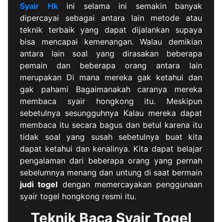
Syair Hk
ini selama ini semakin banyak
dipercayai sebagai antara lain metode atau
teknik terbaik yang dapat dijalankan supaya
bisa mencapai kemenangan. Walau demikian
antara lain soal yang dirasakan beberapa
pemain dan beberapa orang antara lain
merupakan Di mana mereka gak ketahui dan
gak pahami Bagaimanakah caranya mereka
membaca syair hongkong itu. Meskipun
sebetulnya sesungguhnya Kalau mereka dapat
membaca itu secara bagus dan betul karena itu
tidak soal yang susah sebetulnya buat kita
dapat ketahui dan kenalinya. Kita dapat belajar
pengalaman dari beberapa orang yang pernah
sebelumnya menang dan untung di saat bermain
judi togel
dengan memercayakan penggunaan
syair togel hongkong resmi itu.
Teknik Baca Syair Togel