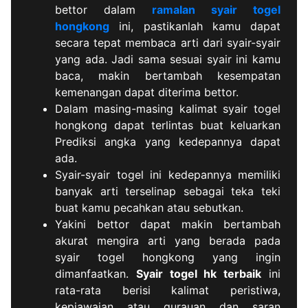
bettor dalam
ramalan syair togel
hongkong
ini, pastikanlah kamu dapat
secara tepat membaca arti dari syair-syair
yang ada. Jadi sama sesuai syair ini kamu
baca, makin bertambah kesempatan
kemenangan dapat diterima bettor.
Dalam masing-masing kalimat syair togel
hongkong dapat terlintas buat keluarkan
Prediksi angka yang kedepannya dapat
ada.
Syair-syair togel ini kedepannya memiliki
banyak arti terselinap sebagai teka teki
buat kamu pecahkan atau sebutkan.
Yakini bettor dapat makin bertambah
akurat mengira arti yang berada pada
syair togel hongkong yang ingin
dimanfaatkan.
Syair togel hk terbaik
ini
rata-rata berisi kalimat peristiwa,
kepiawaian atau gurauan dan saran