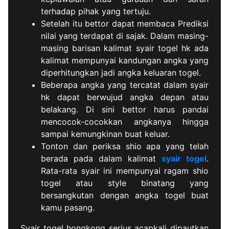
terhadap pihak yang tertuju.
Setelah itu bettor dapat membaca Prediksi
nilai yang terdapat di sajak. Dalam masing-
masing barisan kalimat syair togel hk ada
kalimat mempunyai kandungan angka yang
diperhitungkan jadi angka keluaran togel.
Beberapa angka yang tercatat dalam syair
hk dapat berwujud angka depan atau
belakang. Di sini bettor harus pandai
mencocok-cocokkan angkanya hingga
sampai kemungkinan buat keluar.
Tonton dan periksa shio apa yang telah
berada pada dalam kalimat
syair togel
.
Rata-rata syair ini mempunyai ragam shio
togel atau style binatang yang
bersangkutan dengan angka togel buat
kamu pasang.
Syair togel hongkong serius acapkali dipautkan