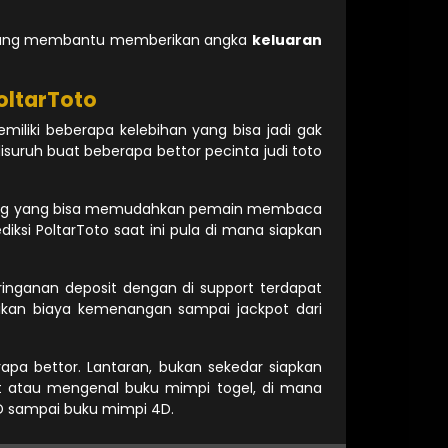
ine yang membantu memberikan angka
keluaran
oltarToto
emiliki beberapa kelebihan yang bisa jadi gak
suruh buat beberapa bettor pecinta judi toto
ongkong yang bisa memudahkan pemain membaca
diksi PoltarToto saat ini pula di mana siapkan
ringanan deposit dengan di support terdapat
ikan biaya kemenangan sampai jackpot dari
apa bettor. Lantaran, bukan sekedar siapkan
uat atau mengenal buku mimpi togel, di mana
3D sampai buku mimpi 4D.