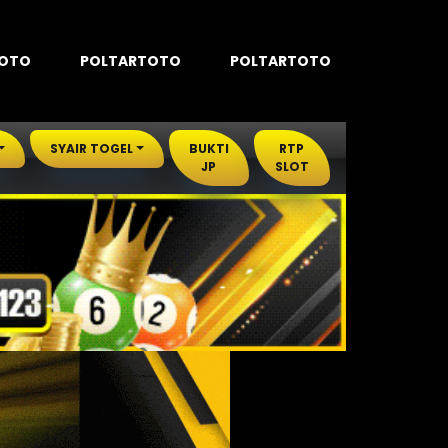
TOTO
POLTARTOTO
POLTARTOTO
SYAIR TOGEL
BUKTI
RTP
JP
SLOT