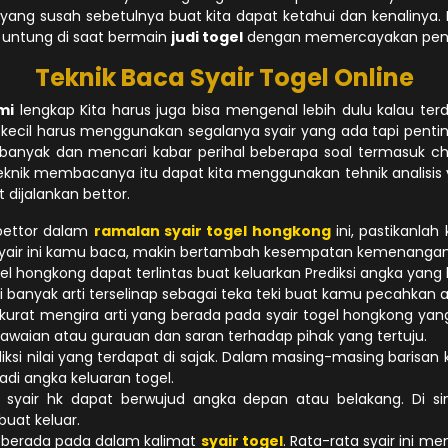
l yang susah sebetulnya buat kita dapat ketahui dan kenalinya.
untung di saat bermain
judi togel
dengan memercayakan penggu
Teknik Baca Syair Togel Online
mi
lengkap Kita harus juga bisa mengenal lebih dulu kalau ter
a kecil harus menggunakan segalanya syair yang ada tapi pent
ajar banyak dan mencari kabar perihal beberapa soal termasu
eknik membacanya itu dapat kita menggunakan tehnik analisis y
 dijalankan bettor.
 bettor dalam
ramalan syair togel hongkong
ini, pastikanla
i syair ini kamu baca, makin bertambah kesempatan kemenangan 
l hongkong dapat terlintas buat keluarkan Prediksi angka yan
ki banyak arti terselinap sebagai teka teki buat kamu pecahkan 
kurat mengira arti yang berada pada syair togel hongkong yan
kepiawaian atau gurauan dan saran terhadap pihak yang tertuju.
ksi nilai yang terdapat di sajak. Dalam masing-masing barisan
di angka keluaran togel.
syair hk dapat berwujud angka depan atau belakang. Di s
uat keluar.
h berada pada dalam kalimat
syair togel
. Rata-rata syair ini m