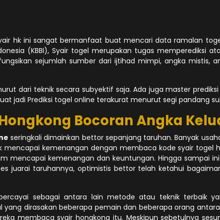
air hk ini sangat bermanfaat buat mencari data ramalan tog
nesia (KBBI), Syair togel merupakan tugas memperediksi ata
 fungsikan sejumlah sumber dari ijtihad mimpi, angka mistis, 
rut dari teknik secara subyektif saja. Ada juga master prediks
at jadi Prediksi togel online terakurat menurut segi pandang s
 Hongkong Bocoran Angka Kelua
ine
seringkali dimainkan bettor sepanjang taruhan. Banyak usah
ik mencapai kemenangan dengan membaca kode syair togel hong
m mencapai kemenangan dan keuntungan. Hingga sampai ini da
 juarai taruhannya, optimistis bettor telah ketahui bagaim
percayai sebagai antara lain metode atau teknik terbaik y
al yang dirasakan beberapa pemain dan beberapa orang antara
eka membaca syair hongkong itu. Meskipun sebetulnya ses