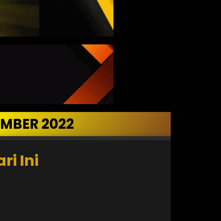
EMBER 2022
ri Ini