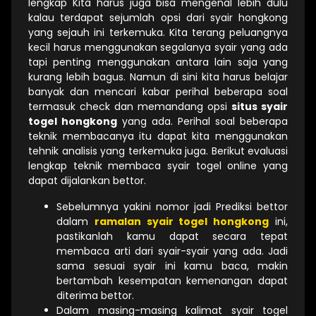
lengkap Kita harus juga bisa mengenal lebih dulu
kalau terdapat sejumlah opsi dari syair hongkong
yang sejauh ini terkemuka. Kita terang peluangnya
kecil harus menggunakan segalanya syair yang ada
tapi penting menggunakan antara lain saja yang
kurang lebih bagus. Namun di sini kita harus belajar
banyak dan mencari kabar perihal beberapa soal
termasuk check dan memandang opsi
situs syair
togel hongkong
yang ada. Perihal soal beberapa
teknik membacanya itu dapat kita menggunakan
tehnik analisis yang terkemuka juga. Berikut evaluasi
lengkap teknik membaca syair togel online yang
dapat dijalankan bettor.
Sebelumnya yakini nomor jadi Prediksi bettor
dalam
ramalan syair togel hongkong
ini,
pastikanlah kamu dapat secara tepat
membaca arti dari syair-syair yang ada. Jadi
sama sesuai syair ini kamu baca, makin
bertambah kesempatan kemenangan dapat
diterima bettor.
Dalam masing-masing kalimat syair togel