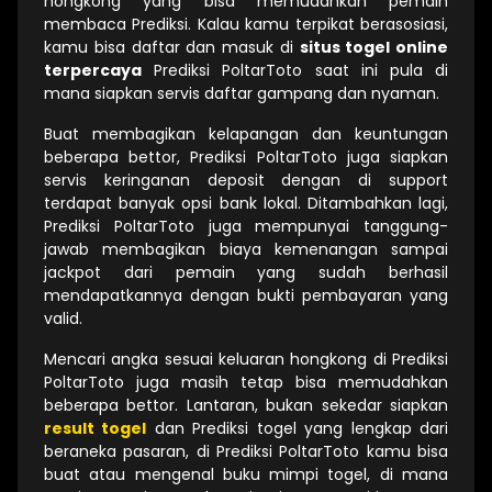
hongkong yang bisa memudahkan pemain
membaca Prediksi. Kalau kamu terpikat berasosiasi,
kamu bisa daftar dan masuk di
situs togel online
terpercaya
Prediksi PoltarToto saat ini pula di
mana siapkan servis daftar gampang dan nyaman.
Buat membagikan kelapangan dan keuntungan
beberapa bettor, Prediksi PoltarToto juga siapkan
servis keringanan deposit dengan di support
terdapat banyak opsi bank lokal. Ditambahkan lagi,
Prediksi PoltarToto juga mempunyai tanggung-
jawab membagikan biaya kemenangan sampai
jackpot dari pemain yang sudah berhasil
mendapatkannya dengan bukti pembayaran yang
valid.
Mencari angka sesuai keluaran hongkong di Prediksi
PoltarToto juga masih tetap bisa memudahkan
beberapa bettor. Lantaran, bukan sekedar siapkan
result togel
dan Prediksi togel yang lengkap dari
beraneka pasaran, di Prediksi PoltarToto kamu bisa
buat atau mengenal buku mimpi togel, di mana