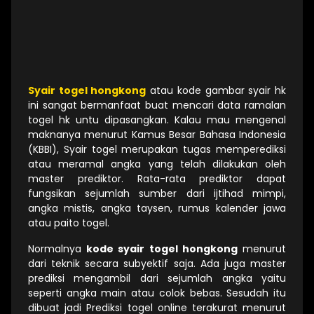
Syair togel hongkong
atau kode gambar syair hk
ini sangat bermanfaat buat mencari data ramalan
togel hk untu dipasangkan. Kalau mau mengenal
maknanya menurut Kamus Besar Bahasa Indonesia
(KBBI), Syair togel merupakan tugas memperediksi
atau meramal angka yang telah dilakukan oleh
master prediktor. Rata-rata prediktor dapat
fungsikan sejumlah sumber dari ijtihad mimpi,
angka mistis, angka taysen, rumus kalender jawa
atau paito togel.
Normalnya
kode syair togel hongkong
menurut
dari teknik secara subyektif saja. Ada juga master
prediksi mengambil dari sejumlah angka yaitu
seperti angka main atau colok bebas. Sesudah itu
dibuat jadi Prediksi togel online terakurat menurut