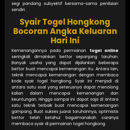
segi pandang subyektif bersama-sama penilaian
sendiri.
Syair Togel Hongkong
Bocoran Angka Keluaran
Hari Ini
Kemenangannya pada permainan
togel online
seringkali dimainkan bettor sepanjang taruhan.
Banyak usaha yang dapat dijalankan beberapa
bettor buat mencapai kemenangan itu. Antara lain,
teknik mencapai kemenangan dengan membaca
kode syair togel hongkong. Syair ini menjadi di
antara satu soal yang seterusnya dapat menolong
kalian dalam mencapai kemenangan dan
keuntungan. Hingga sampai ini dapat saja di antara
satu teknik terbaik buat mencapai kemenangan
gampang. Buat sukses juarai taruhannya, optimistis
bettor telah ketahui bagaimanakah caranya
membaca syair di permainan togel hongkong.