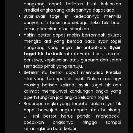
hongkong dapat terlintas buat keluarkan
Prediksi angka yang kedepannya dapat ada.
Syair-syair togel ini kedepannya memiliki
banyak arti terselinap sebagai teka teki buat
kamu pecahkan atau sebutkan.
Yakini bettor dapat makin bertambah akurat
mengira arti yang berada pada syair togel
hongkong yang ingin dimanfaatkan.
Syair
togel hk terbaik
ini rata-rata berisi kalimat
peristiwa, kepiawaian atau gurauan dan saran
terhadap pihak yang tertuju.
Setelah itu bettor dapat membaca Prediksi
nilai yang terdapat di sajak. Dalam masing-
masing barisan kalimat syair togel hk ada
kalimat mempunyai kandungan angka yang
diperhitungkan jadi angka keluaran togel.
Beberapa angka yang tercatat dalam syair hk
dapat berwujud angka depan atau belakang.
Di sini bettor harus pandai mencocok-
cocokkan angkanya hingga sampai
kemungkinan buat keluar.