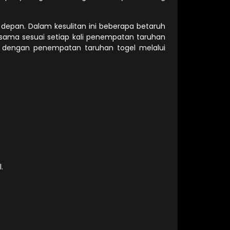
 depan. Dalam kesulitan ini beberapa betaruh
 sama sesuai setiap kali penempatan taruhan
t dengan penempatan taruhan togel melalui
.