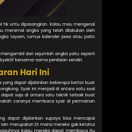
el hk untu dipasangkan. Kalau mau mengenal
u meramal angka yang telah dilakukan oleh
angka taysen, rumus kalender jawa atau paito
i mengambil dari sejumlah angka yaitu seperti
ubyektif bersama-sama penilaian sendiri.
ran Hari Ini
a yang dapat dijalankan beberapa bettor buat
kong. Syair ini menjadi di antara satu soal
pat saja di antara satu teknik terbaik buat
anakah caranya membaca syair di permainan
ang dapat dijalankan supaya bisa mencapai
 lain merupakan Di mana mereka gak ketahui
ungguhnya Kalau mereka dapat membaca itu