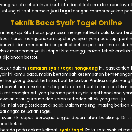
l yang susah sebetulnya buat kita dapat ketahui dan kenalinya.
untung di saat bermain
judi togel
dengan memercayakan penggu
Teknik Baca Syair Togel Online
mi
lengkap Kita harus juga bisa mengenal lebih dulu kalau ter
a kecil harus menggunakan segalanya syair yang ada tapi pent
ajar banyak dan mencari kabar perihal beberapa soal termasu
eknik membacanya itu dapat kita menggunakan tehnik analisis y
 dijalankan bettor.
 bettor dalam
ramalan syair togel hongkong
ini, pastikanla
i syair ini kamu baca, makin bertambah kesempatan kemenangan 
l hongkong dapat terlintas buat keluarkan Prediksi angka yan
ki banyak arti terselinap sebagai teka teki buat kamu pecahkan 
kurat mengira arti yang berada pada syair togel hongkong yan
kepiawaian atau gurauan dan saran terhadap pihak yang tertuju.
ksi nilai yang terdapat di sajak. Dalam masing-masing barisan
di angka keluaran togel.
syair hk dapat berwujud angka depan atau belakang. Di s
uat keluar.
h berada pada dalam kalimat
syair togel
. Rata-rata syair ini m