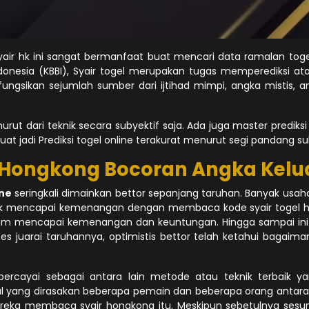
air hk ini sangat bermanfaat buat mencari data ramalan tog
nesia (KBBI), Syair togel merupakan tugas memperediksi ata
 fungsikan sejumlah sumber dari ijtihad mimpi, angka mistis, 
rut dari teknik secara subyektif saja. Ada juga master prediks
at jadi Prediksi togel online terakurat menurut segi pandang s
 Hongkong Bocoran Angka Kelua
ine
seringkali dimainkan bettor sepanjang taruhan. Banyak usah
ik mencapai kemenangan dengan membaca kode syair togel hong
m mencapai kemenangan dan keuntungan. Hingga sampai ini da
 juarai taruhannya, optimistis bettor telah ketahui bagaim
percayai sebagai antara lain metode atau teknik terbaik y
al yang dirasakan beberapa pemain dan beberapa orang antara
eka membaca syair hongkong itu. Meskipun sebetulnya ses