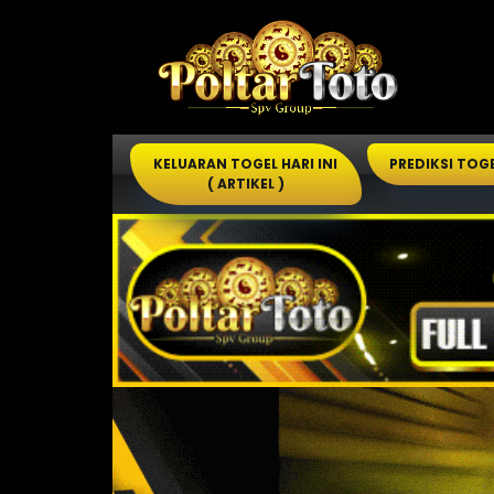
KELUARAN TOGEL HARI INI
PREDIKSI TOG
( ARTIKEL )