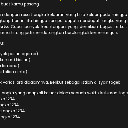
 buat kamu pasang.
kan dengan result angka keluaran yang bisa keluar pada minggu
ngkong hari ini itu hingga sampai dapat mendapati angka yang
Toto
. Capai banyak keuntungan yang demikian bagus terkai
sama hitung jadi mendatangkan berulangkali kemenangan.
u:
nyak pesan agama)
n arti kiasan)
tu lampau)
rtalian cinta)
iasi arti didalamnya, Berikut sebagai istilah di syair togel:
 angka yang acapkali keluar dalam sebuah waktu keluaran togel
ka 1234
ngka 1234
e angka 1234
angka 1234