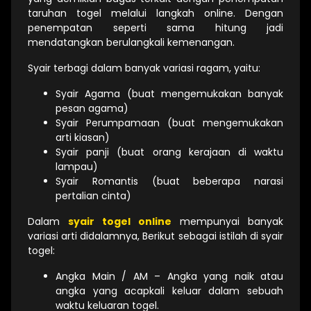
taruhan togel melalui langkah online. Dengan
penempatan seperti sama hitung jadi
mendatangkan berulangkali kemenangan.
Syair terbagi dalam banyak variasi ragam, yaitu:
Syair Agama (buat mengemukakan banyak
pesan agama)
Syair Perumpamaan (buat mengemukakan
arti kiasan)
Syair panji (buat orang kerajaan di waktu
lampau)
Syair Romantis (buat beberapa narasi
pertalian cinta)
Dalam
syair togel online
mempunyai banyak
variasi arti didalamnya, Berikut sebagai istilah di syair
togel:
Angka Main / AM – Angka yang naik atau
angka yang acapkali keluar dalam sebuah
waktu keluaran togel.