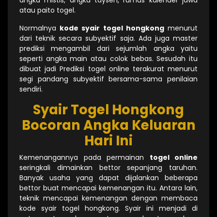
atau paito togel.
Normalnya
kode syair togel hongkong
menurut
dari teknik secara subyektif saja. Ada juga master
prediksi mengambil dari sejumlah angka yaitu
seperti angka main atau colok bebas. Sesudah itu
dibuat jadi Prediksi togel online terakurat menurut
segi pandang subyektif bersama-sama penilaian
sendiri.
Syair Togel Hongkong
Bocoran Angka Keluaran
Hari Ini
Kemenangannya pada permainan
togel online
seringkali dimainkan bettor sepanjang taruhan.
Banyak usaha yang dapat dijalankan beberapa
bettor buat mencapai kemenangan itu. Antara lain,
teknik mencapai kemenangan dengan membaca
kode syair togel hongkong. Syair ini menjadi di