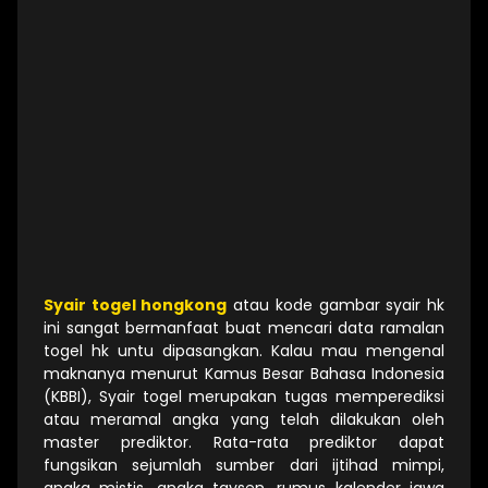
Syair togel hongkong
atau kode gambar syair hk
ini sangat bermanfaat buat mencari data ramalan
togel hk untu dipasangkan. Kalau mau mengenal
maknanya menurut Kamus Besar Bahasa Indonesia
(KBBI), Syair togel merupakan tugas memperediksi
atau meramal angka yang telah dilakukan oleh
master prediktor. Rata-rata prediktor dapat
fungsikan sejumlah sumber dari ijtihad mimpi,
angka mistis, angka taysen, rumus kalender jawa