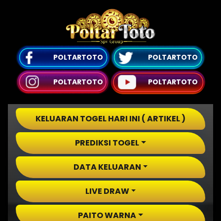
POLTARTOTO
POLTARTOTO
POLTARTOTO
POLTARTOTO
KELUARAN TOGEL HARI INI ( ARTIKEL )
PREDIKSI TOGEL
DATA KELUARAN
LIVE DRAW
PAITO WARNA