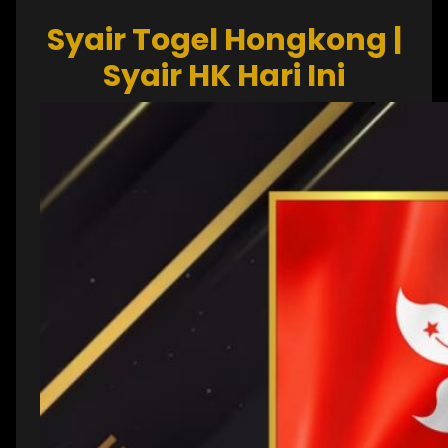
Syair Togel Hongkong |
Syair HK Hari Ini