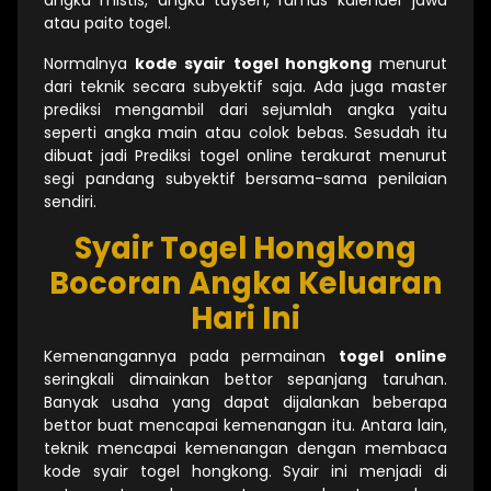
atau paito togel.
Normalnya
kode syair togel hongkong
menurut
dari teknik secara subyektif saja. Ada juga master
prediksi mengambil dari sejumlah angka yaitu
seperti angka main atau colok bebas. Sesudah itu
dibuat jadi Prediksi togel online terakurat menurut
segi pandang subyektif bersama-sama penilaian
sendiri.
Syair Togel Hongkong
Bocoran Angka Keluaran
Hari Ini
Kemenangannya pada permainan
togel online
seringkali dimainkan bettor sepanjang taruhan.
Banyak usaha yang dapat dijalankan beberapa
bettor buat mencapai kemenangan itu. Antara lain,
teknik mencapai kemenangan dengan membaca
kode syair togel hongkong. Syair ini menjadi di