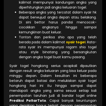
kalimat mempunyai kandungan angka yang
diperhitungkan jadi angka keluaran togel.
Beberapa angka yang tercatat dalam syair hk
dapat berwujud angka depan atau belakang.
Di sini bettor harus pandai mencocok-
cocokkan angkanya hingga sampai
kemungkinan buat keluar.
Tonton dan periksa shio apa yang telah
berada pada dalam kalimat
syair togel
. Rata-
rata syair ini mempunyai ragam shio togel
atau style binatang yang bersangkutan
dengan angka togel buat kamu pasang.
Syair togel hongkong serius acapkali dipautkan
dengan result angka keluaran yang bisa keluar pada
minggu depan. Dalam kesulitan ini beberapa
betaruh dapat batasi dan melukiskan syair togel
hongkong hari ini itu hingga sampai dapat
mendapati angka yang sama sesuai setiap kali
penempatan taruhan judi di bandar togel online
Prediksi PoltarToto
. Capai banyak keuntungan
yang demikian bagus terkait dengan penempatan