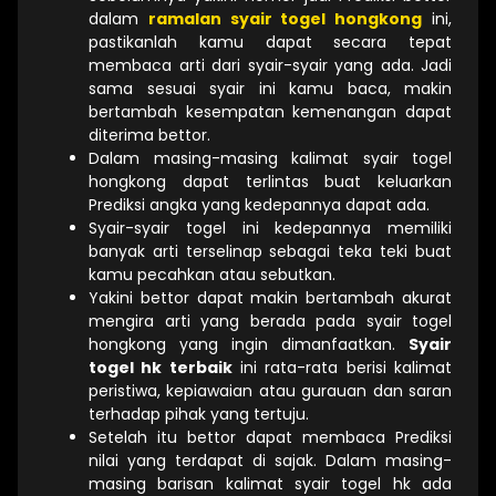
dalam
ramalan syair togel hongkong
ini,
pastikanlah kamu dapat secara tepat
membaca arti dari syair-syair yang ada. Jadi
sama sesuai syair ini kamu baca, makin
bertambah kesempatan kemenangan dapat
diterima bettor.
Dalam masing-masing kalimat syair togel
hongkong dapat terlintas buat keluarkan
Prediksi angka yang kedepannya dapat ada.
Syair-syair togel ini kedepannya memiliki
banyak arti terselinap sebagai teka teki buat
kamu pecahkan atau sebutkan.
Yakini bettor dapat makin bertambah akurat
mengira arti yang berada pada syair togel
hongkong yang ingin dimanfaatkan.
Syair
togel hk terbaik
ini rata-rata berisi kalimat
peristiwa, kepiawaian atau gurauan dan saran
terhadap pihak yang tertuju.
Setelah itu bettor dapat membaca Prediksi
nilai yang terdapat di sajak. Dalam masing-
masing barisan kalimat syair togel hk ada