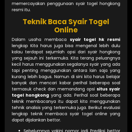
memercayakan penggunaan syair togel hongkong
resmi itu.
Teknik Baca Syair Togel
Online
Dalam usaha membaca
syair togel hk resmi
lengkap Kita harus juga bisa mengenal lebih dulu
kalau terdapat sejumlah opsi dari syair hongkong
yang sejauh ini terkemuka. Kita terang peluangnya
kecil harus menggunakan segalanya syair yang ada
tapi penting menggunakan antara lain saja yang
kurang lebih bagus. Namun di sini kita harus belajar
banyak dan mencari kabar perihal beberapa soal
termasuk check dan memandang opsi
situs syair
togel hongkong
yang ada. Perihal soal beberapa
teknik membacanya itu dapat kita menggunakan
tehnik analisis yang terkemuka juga. Berikut evaluasi
lengkap teknik membaca syair togel online yang
dapat dijalankan bettor.
Sebelumnya yakini nomor jadi Prediksi bettor