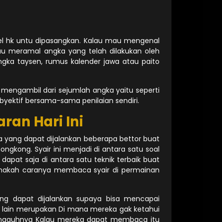
el hk untu dipasangkan. Kalau mau mengenal
u meramal angka yang telah dilakukan oleh
angka taysen, rumus kalender jawa atau paito
i mengambil dari sejumlah angka yaitu seperti
ubyektif bersama-sama penilaian sendiri.
ran Hari Ini
a yang dapat dijalankan beberapa bettor buat
kong. Syair ini menjadi di antara satu soal
pat saja di antara satu teknik terbaik buat
anakah caranya membaca syair di permainan
ang dapat dijalankan supaya bisa mencapai
 lain merupakan Di mana mereka gak ketahui
ungguhnya Kalau mereka dapat membaca itu