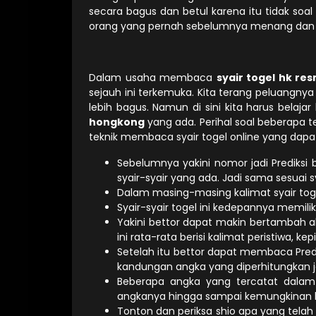
secara bagus dan betul karena itu tidak soa
orang yang pernah sebelumnya menang dan 
Dalam usaha membaca
syair togel hk res
sejauh ini terkemuka. Kita terang peluangny
lebih bagus. Namun di sini kita harus bel
hongkong
yang ada. Perihal soal beberapa t
teknik membaca syair togel online yang dapat
Sebelumnya yakini nomor jadi Prediksi
syair-syair yang ada. Jadi sama sesua
Dalam masing-masing kalimat syair toge
Syair-syair togel ini kedepannya memili
Yakini bettor dapat makin bertambah a
ini rata-rata berisi kalimat peristiwa, 
Setelah itu bettor dapat membaca Predi
kandungan angka yang diperhitungkan ja
Beberapa angka yang tercatat dalam 
angkanya hingga sampai kemungkinan b
Tonton dan periksa shio apa yang tela