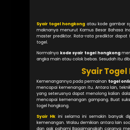
Syair togel hongkong
atau kode gambar sy
maknanya menurut Kamus Besar Bahasa Indo
master prediktor. Rata-rata prediktor dapat
togel.
Normalnya
kode syair togel hongkong
menu
angka main atau colok bebas. Sesudah itu dibu
Syair Togel
Kemenangannya pada permainan
togel onl
mencapai kemenangan itu. Antara lain, tekn
yang seterusnya dapat menolong kalian dala
mencapai kemenangan gampang. Buat sukses
togel hongkong.
Syair Hk
ini selama ini semakin banyak di
kemenangan. Walau demikian antara lain so
dan gak pahami Bagaimanakah caranya mer