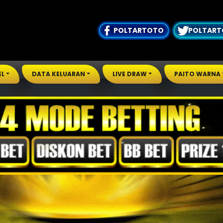
POLTARTOTO
POLTAR
EL
DATA KELUARAN
LIVE DRAW
PAITO WARNA