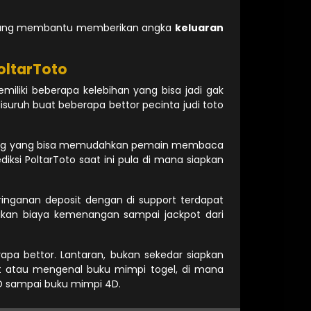
ine yang membantu memberikan angka
keluaran
oltarToto
emiliki beberapa kelebihan yang bisa jadi gak
suruh buat beberapa bettor pecinta judi toto
ongkong yang bisa memudahkan pemain membaca
diksi PoltarToto saat ini pula di mana siapkan
ringanan deposit dengan di support terdapat
ikan biaya kemenangan sampai jackpot dari
apa bettor. Lantaran, bukan sekedar siapkan
uat atau mengenal buku mimpi togel, di mana
3D sampai buku mimpi 4D.