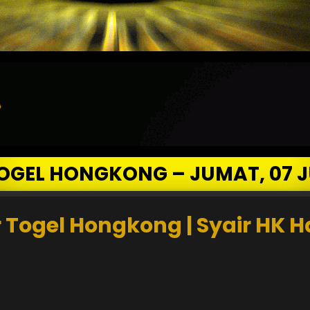
OGEL HONGKONG – JUMAT, 07 J
 Togel Hongkong | Syair HK Ha