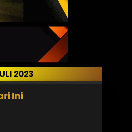
ULI 2023
ri Ini