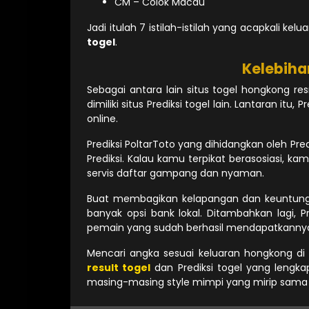
CM – Colok Macau
Jadi itulah 7 istilah-istilah yang acapkal
togel
.
Kelebiha
Sebagai antara lain situs togel hongkong res
dimiliki situs Prediksi togel lain. Lantaran itu, P
online.
Prediksi PoltarToto yang dihidangkan oleh 
Prediksi. Kalau kamu terpikat berasosiasi, k
servis daftar gampang dan nyaman.
Buat membagikan kelapangan dan keuntungan 
banyak opsi bank lokal. Ditambahkan lagi
pemain yang sudah berhasil mendapatkannya
Mencari angka sesuai keluaran hongkong di 
result togel
dan Prediksi togel yang lengka
masing-masing style mimpi yang mirip sama de