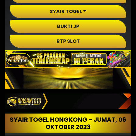
SYAIR TOGEL
BUKTI JP
RTP SLOT
SYAIR TOGEL HONGKONG – JUMAT, 06
OKTOBER 2023