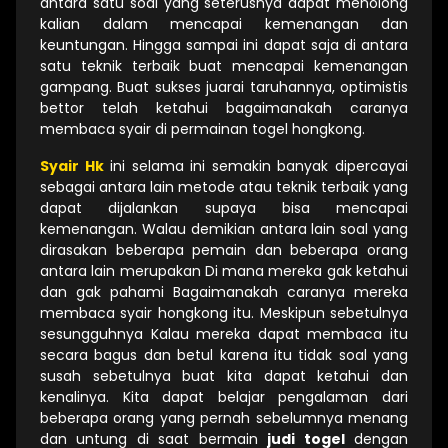
antara satu soal yang seterusnya dapat menolong
kalian dalam mencapai kemenangan dan
keuntungan. Hingga sampai ini dapat saja di antara
satu teknik terbaik buat mencapai kemenangan
gampang. Buat sukses juarai taruhannya, optimistis
bettor telah ketahui bagaimanakah caranya
membaca syair di permainan togel hongkong.
Syair Hk
ini selama ini semakin banyak dipercayai
sebagai antara lain metode atau teknik terbaik yang
dapat dijalankan supaya bisa mencapai
kemenangan. Walau demikian antara lain soal yang
dirasakan beberapa pemain dan beberapa orang
antara lain merupakan Di mana mereka gak ketahui
dan gak pahami Bagaimanakah caranya mereka
membaca syair hongkong itu. Meskipun sebetulnya
sesungguhnya Kalau mereka dapat membaca itu
secara bagus dan betul karena itu tidak soal yang
susah sebetulnya buat kita dapat ketahui dan
kenalinya. Kita dapat belajar pengalaman dari
beberapa orang yang pernah sebelumnya menang
dan untung di saat bermain
judi togel
dengan