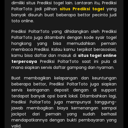
dimiliki situs Prediksi togel lain. Lantaran itu, Prediksi
PoltarToto jadi pilihan
situs Prediksi togel
yang
banyak disuruh buat beberapa bettor pecinta judi
toto online.
Prediksi PoltarToto yang dihidangkan oleh Prediksi
PoltarToto juga ditambahi dengan kode syair togel
hongkong yang bisa memudahkan pemain
membaca Prediksi. Kalau kamu terpikat berasosiasi,
kamu bisa daftar dan masuk di
situs togel online
terpercaya
Prediksi PoltarToto saat ini pula di
mana siapkan servis daftar gampang dan nyaman.
Buat membagikan kelapangan dan keuntungan
beberapa bettor, Prediksi PoltarToto juga siapkan
servis keringanan deposit dengan di support
terdapat banyak opsi bank lokal. Ditambahkan lagi,
Prediksi PoltarToto juga mempunyai tanggung-
jawab membagikan biaya kemenangan sampai
jackpot dari pemain yang sudah berhasil
mendapatkannya dengan bukti pembayaran yang
valid.