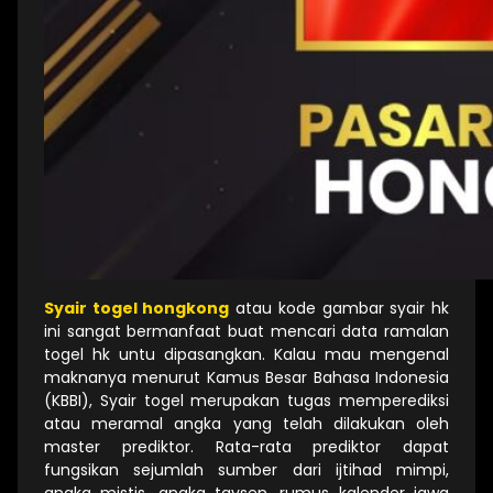
Syair togel hongkong
atau kode gambar syair hk
ini sangat bermanfaat buat mencari data ramalan
togel hk untu dipasangkan. Kalau mau mengenal
maknanya menurut Kamus Besar Bahasa Indonesia
(KBBI), Syair togel merupakan tugas memperediksi
atau meramal angka yang telah dilakukan oleh
master prediktor. Rata-rata prediktor dapat
fungsikan sejumlah sumber dari ijtihad mimpi,
angka mistis, angka taysen, rumus kalender jawa