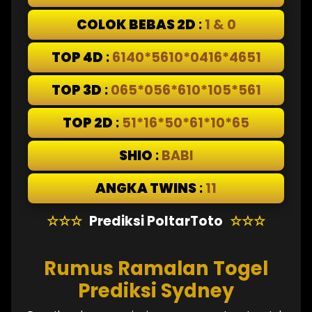
COLOK BEBAS 2D
:
1 & 0
TOP 4D
:
6140*5610*0416*4651
TOP 3D
:
065*056*610*105*561
TOP 2D
:
51*16*50*61*10*65
SHIO
:
BABI
ANGKA TWINS
:
11
☆☆☆
Prediksi PoltarToto
☆☆☆
Rumus Ramalan Togel
Prediksi Sydney