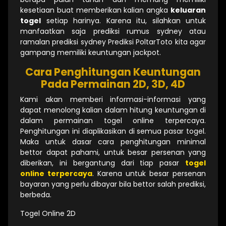
kesetiaan buat memberikan kalian angka
keluaran
togel
setiap harinya. Karena itu, silahkan untuk
manfaatkan saja prediksi rumus sydney atau
ramalan prediksi sydney Prediksi PoltarToto kita agar
gampang memiliki keuntungan jackpot.
Cara Penghitungan Keuntungan
Pada Permainan 2D, 3D, 4D
Kami akan memberi informasi-informasi yang
dapat menolong kalian dalam hitung keuntungan di
dalam permainan togel online terpercaya.
Penghitungan ini diaplikasikan di semua pasar togel.
Maka untuk dasar cara penghitungan minimal
bettor dapat pahami, untuk besar persenan yang
diberikan, ini bergantung dari tiap pasar
togel
online terpercaya
. Karena untuk besar persenan
bayaran yang perlu dibayar bila bettor salah prediksi,
berbeda.
Togel Online 2D