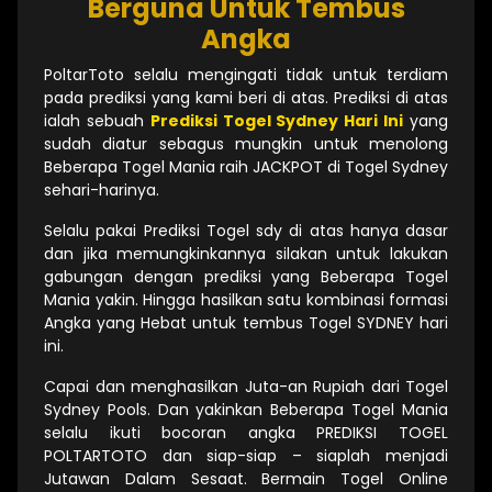
Berguna Untuk Tembus
Angka
PoltarToto selalu mengingati tidak untuk terdiam
pada prediksi yang kami beri di atas. Prediksi di atas
ialah sebuah
Prediksi Togel Sydney Hari Ini
yang
sudah diatur sebagus mungkin untuk menolong
Beberapa Togel Mania raih JACKPOT di Togel Sydney
sehari-harinya.
Selalu pakai Prediksi Togel sdy di atas hanya dasar
dan jika memungkinkannya silakan untuk lakukan
gabungan dengan prediksi yang Beberapa Togel
Mania yakin. Hingga hasilkan satu kombinasi formasi
Angka yang Hebat untuk tembus Togel SYDNEY hari
ini.
Capai dan menghasilkan Juta-an Rupiah dari Togel
Sydney Pools. Dan yakinkan Beberapa Togel Mania
selalu ikuti bocoran angka PREDIKSI TOGEL
POLTARTOTO dan siap-siap – siaplah menjadi
Jutawan Dalam Sesaat. Bermain Togel Online