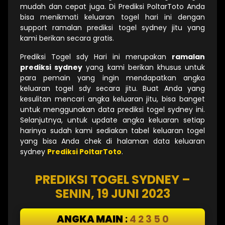
mudah dan cepat juga. Di Prediksi PoltarToto Anda
bisa menikmati keluaran togel hari ini dengan
support ramalan prediksi togel sydney jitu yang
kami berikan secara gratis.
Prediksi Togel sdy Hari ini merupakan
ramalan
prediksi sydney
yang kami berikan khusus untuk
para pemain yang ingin mendapatkan angka
keluaran togel sdy secara jitu. Buat Anda yang
kesulitan mencari angka keluaran jitu, bisa banget
untuk menggunakan data prediksi togel sydney ini.
Selanjutnya, untuk update angka keluaran setiap
harinya sudah kami sediakan tabel keluaran togel
yang bisa Anda chek di halaman data keluaran
sydney
Prediksi PoltarToto
.
PREDIKSI TOGEL SYDNEY –
SENIN, 19 JUNI 2023
ANGKA MAIN
:
4 2 3 5 0