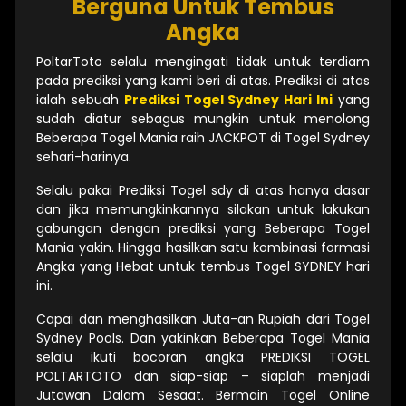
Berguna Untuk Tembus
Angka
PoltarToto selalu mengingati tidak untuk terdiam
pada prediksi yang kami beri di atas. Prediksi di atas
ialah sebuah
Prediksi Togel Sydney Hari Ini
yang
sudah diatur sebagus mungkin untuk menolong
Beberapa Togel Mania raih JACKPOT di Togel Sydney
sehari-harinya.
Selalu pakai Prediksi Togel sdy di atas hanya dasar
dan jika memungkinkannya silakan untuk lakukan
gabungan dengan prediksi yang Beberapa Togel
Mania yakin. Hingga hasilkan satu kombinasi formasi
Angka yang Hebat untuk tembus Togel SYDNEY hari
ini.
Capai dan menghasilkan Juta-an Rupiah dari Togel
Sydney Pools. Dan yakinkan Beberapa Togel Mania
selalu ikuti bocoran angka PREDIKSI TOGEL
POLTARTOTO dan siap-siap – siaplah menjadi
Jutawan Dalam Sesaat. Bermain Togel Online