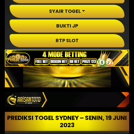
SYAIR TOGEL
BUKTI JP
RTP SLOT
PREDIKSI TOGEL SYDNEY – SENIN, 19 JUNI
2023