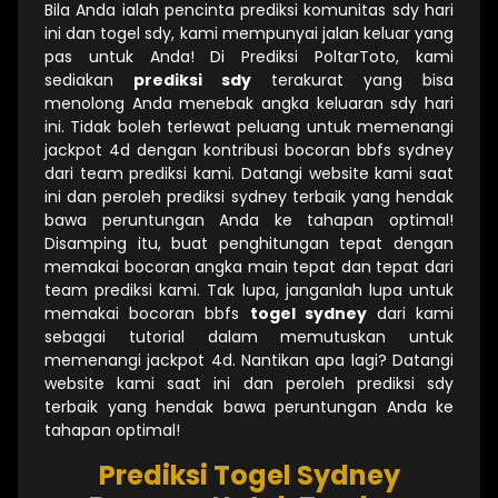
Bila Anda ialah pencinta prediksi komunitas sdy hari
ini dan togel sdy, kami mempunyai jalan keluar yang
pas untuk Anda! Di Prediksi PoltarToto, kami
sediakan
prediksi sdy
terakurat yang bisa
menolong Anda menebak angka keluaran sdy hari
ini. Tidak boleh terlewat peluang untuk memenangi
jackpot 4d dengan kontribusi bocoran bbfs sydney
dari team prediksi kami. Datangi website kami saat
ini dan peroleh prediksi sydney terbaik yang hendak
bawa peruntungan Anda ke tahapan optimal!
Disamping itu, buat penghitungan tepat dengan
memakai bocoran angka main tepat dan tepat dari
team prediksi kami. Tak lupa, janganlah lupa untuk
memakai bocoran bbfs
togel sydney
dari kami
sebagai tutorial dalam memutuskan untuk
memenangi jackpot 4d. Nantikan apa lagi? Datangi
website kami saat ini dan peroleh prediksi sdy
terbaik yang hendak bawa peruntungan Anda ke
tahapan optimal!
Prediksi Togel Sydney