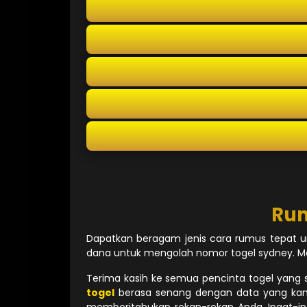
Rum
Dapatkan beragam jenis cara rumus tepat un
dana untuk mengolah nomor togel sydney. Maka,
Terima kasih ke semua pencinta togel yan
togel
berasa senang dengan data yang kami 
memberitahukan rekan-rekan Anda. Ingat-inga