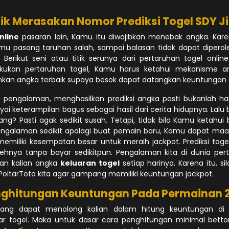
rik Merasakan Nomor Prediksi Togel SDY Ji
nline
pasaran lain, Kamu itu diwajibkan menebak angka. Karen
amu pasang taruhan salah, sampai balasan tidak dapat diperole
 Berikut seni atau titik serunya dari pertaruhan togel onli
kukan pertaruhan togel, Kamu harus ketahui mekanisme a
nkan angka terbaik supaya besok dapat datangkan keuntungan 
a pengalaman, menghasilkan prediksi angka pasti bukanlah 
ai keterampilan bagus sebagai hasil dari cerita hidupnya. L
ang? Pasti agak sedikit susah. Tetapi, tidak bila Kamu ke
 pengalaman sedikit apalagi buat pemain baru, Kamu dapat maanf
memiliki kesempatan besar untuk meraih jackpot. Prediksi tog
hnya tanpa bayar sedikitpun. Pengalaman kita di dunia per
an kalian angka
keluaran togel
setiap harinya. Karena itu, s
 PoltarToto kita agar gampang memiliki keuntungan jackpot.
ghitungan Keuntungan Pada Permainan 2
yang dapat menolong kalian dalam hitung keuntungan di d
asar togel. Maka untuk dasar cara penghitungan minimal bett