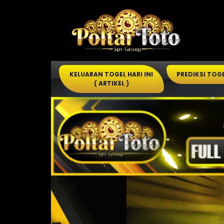
KELUARAN TOGEL HARI INI
PREDIKSI TOG
( ARTIKEL )