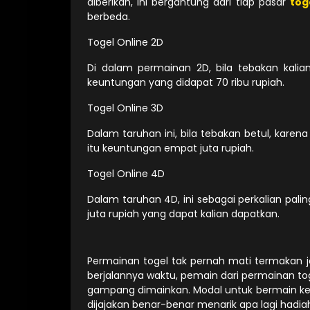
diberikan, ini bergantung dari tiap pasar
tog
berbeda.
Togel Online 2D
Di dalam permainan 2D, bila tebakan kalian 
keuntungan yang didapat 70 ribu rupiah.
Togel Online 3D
Dalam taruhan ini, bila tebakan betul, karen
itu keuntungan empat juta rupiah.
Togel Online 4D
Dalam taruhan 4D, ini sebagai perkalian pali
juta rupiah yang dapat kalian dapatkan.
Permainan togel tak pernah mati termakan j
berjalannya waktu, pemain dari permainan tog
gampang dimainkan. Modal untuk bermain keci
dijajakan benar-benar menarik apa lagi hadia