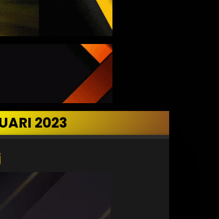
UARI 2023
i