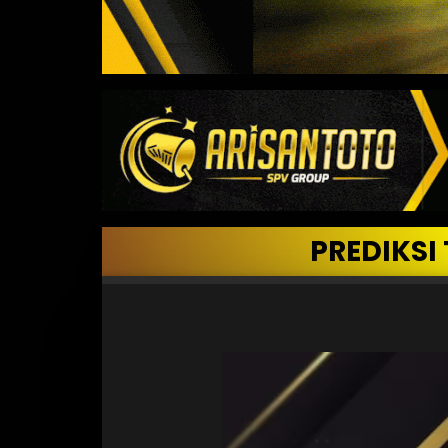
PREDIKSI