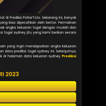
at di Prediksi PoltarToto. Sekarang ini, banyak
 yang bisa dipecahkan oleh bettor. Permainan
nebak angka keluaran togel dengan mudah dan
ksi togel sydney jitu yang kami berikan secara
ain yang ingin mendapatkan angka keluaran
 data prediksi togel sydney ini. Selanjutnya,
hek di halaman data keluaran sydney
Prediksi
RI 2023