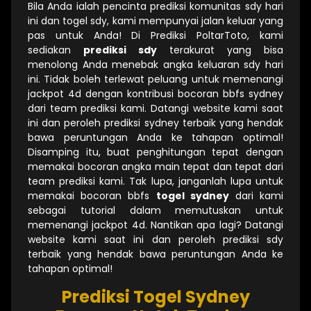
Bila Anda ialah pencinta prediksi komunitas sdy hari
ini dan togel sdy, kami mempunyai jalan keluar yang
pas untuk Anda! Di Prediksi PoltarToto, kami
sediakan
prediksi sdy
terakurat yang bisa
menolong Anda menebak angka keluaran sdy hari
ini. Tidak boleh terlewat peluang untuk memenangi
jackpot 4d dengan kontribusi bocoran bbfs sydney
dari team prediksi kami. Datangi website kami saat
ini dan peroleh prediksi sydney terbaik yang hendak
bawa peruntungan Anda ke tahapan optimal!
Disamping itu, buat penghitungan tepat dengan
memakai bocoran angka main tepat dan tepat dari
team prediksi kami. Tak lupa, janganlah lupa untuk
memakai bocoran bbfs
togel sydney
dari kami
sebagai tutorial dalam memutuskan untuk
memenangi jackpot 4d. Nantikan apa lagi? Datangi
website kami saat ini dan peroleh prediksi sdy
terbaik yang hendak bawa peruntungan Anda ke
tahapan optimal!
Prediksi Togel Sydney