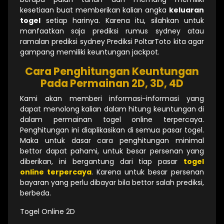
kesetiaan buat memberikan kalian angka
keluaran
togel
setiap harinya. Karena itu, silahkan untuk
manfaatkan saja prediksi rumus sydney atau
ramalan prediksi sydney Prediksi PoltarToto kita agar
gampang memiliki keuntungan jackpot.
Cara Penghitungan Keuntungan
Pada Permainan 2D, 3D, 4D
Kami akan memberi informasi-informasi yang
dapat menolong kalian dalam hitung keuntungan di
dalam permainan togel online terpercaya.
Penghitungan ini diaplikasikan di semua pasar togel.
Maka untuk dasar cara penghitungan minimal
bettor dapat pahami, untuk besar persenan yang
diberikan, ini bergantung dari tiap pasar
togel
online terpercaya
. Karena untuk besar persenan
bayaran yang perlu dibayar bila bettor salah prediksi,
berbeda.
Togel Online 2D