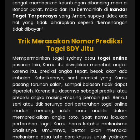
sangat memberikan keuntungan dibanding main di
Bandar Darat, maka dari itu bermainlah di
Bandar
Togel Terpercaya
yang Aman, supaya tidak ada
hal yang tidak diharapkan seperti “kemenangan
tidak dibayar.”
Trik Merasakan Nomor Prediksi
Togel SDY Jitu
Mempermainkan togel sydney atau
togel online
pasaran lain, Kamu itu diwajibkan menebak angka.
Karena itu, prediksi angka tepat, besok akan ada
imbalan. Kebalikannya, saat prediksi yang Kamu
pasang taruhan salah, sampai balasan tidak dapat
diperoleh. Karena itu dasarnya sebagai prediksi atau
prediksi angka masing-masing pemain judi. Berikut
seni atau titik serunya dari pertaruhan togel online
mudah menang, ialah cara analitis dalam
memprediksikan angka toto. Saat Kamu lakukan
pertaruhan togel, Kamu harus ketahui mekanisme
analitisnya. Umumnya, bettor akan memakai
mekanisme atau tata cara khusus untuk yakinkan