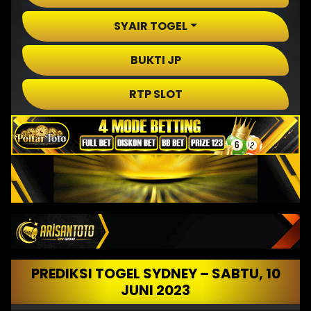
SYAIR TOGEL
BUKTI JP
RTP SLOT
PREDIKSI TOGEL SYDNEY – SABTU, 10
JUNI 2023