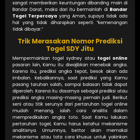
sangat memberikan keuntungan dibanding main di
Bandar Darat, maka dari itu bermainlah di
Bandar
Togel Terpercaya
yang Aman, supaya tidak ada
hal yang tidak diharapkan seperti “kemenangan
tidak dibayar.”
Trik Merasakan Nomor Prediksi
Togel SDY Jitu
Mempermainkan togel sydney atau
togel online
pasaran lain, Kamu itu diwajibkan menebak angka.
Karena itu, prediksi angka tepat, besok akan ada
imbalan. Kebalikannya, saat prediksi yang Kamu
pasang taruhan salah, sampai balasan tidak dapat
diperoleh. Karena itu dasarnya sebagai prediksi atau
prediksi angka masing-masing pemain judi. Berikut
seni atau titik serunya dari pertaruhan togel online
mudah menang, ialah cara analitis dalam
memprediksikan angka toto. Saat Kamu lakukan
pertaruhan togel, Kamu harus ketahui mekanisme
analitisnya. Umumnya, bettor akan memakai
mekanisme atau tata cara khusus untuk yakinkan