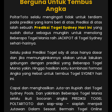
Berguna Untuk Tembus
Angka
PoltarToto selalu mengingati tidak untuk terdiam
pada prediksi yang kami beri di atas. Prediksi di atas
ialah sebuah
Prediksi Togel Sydney Hari Ini
yang
sudah diatur sebagus mungkin untuk menolong
Beberapa Togel Mania raih JACKPOT di Togel Sydney
sehari-harinya.
Selalu pakai Prediksi Togel sdy di atas hanya dasar
dan jika memungkinkannya silakan untuk lakukan
gabungan dengan prediksi yang Beberapa Togel
Mania yakin. Hingga hasilkan satu kombinasi formasi
Angka yang Hebat untuk tembus Togel SYDNEY hari
ini.
Capai dan menghasilkan Juta-an Rupiah dari Togel
Sydney Pools. Dan yakinkan Beberapa Togel Mania
selalu ikuti bocoran angka PREDIKSI TOGEL
POLTARTOTO dan siap-siap – siaplah menjadi
Jutawan Dalam Sesaat. Bermain Togel Online