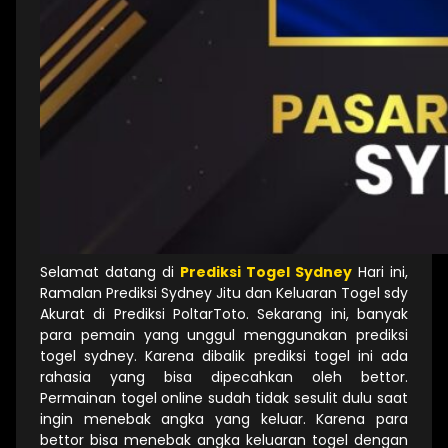
Selamat datang di
Prediksi Togel Sydney
Hari ini,
Ramalan Prediksi Sydney Jitu dan Keluaran Togel sdy
Akurat di Prediksi PoltarToto. Sekarang ini, banyak
para pemain yang unggul menggunakan prediksi
togel sydney. Karena dibalik prediksi togel ini ada
rahasia yang bisa dipecahkan oleh bettor.
Permainan togel online sudah tidak sesulit dulu saat
ingin menebak angka yang keluar. Karena para
bettor bisa menebak angka keluaran togel dengan