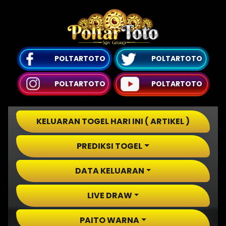
POLTARTOTO
POLTARTOTO
POLTARTOTO
POLTARTOTO
KELUARAN TOGEL HARI INI ( ARTIKEL )
PREDIKSI TOGEL
DATA KELUARAN
LIVE DRAW
PAITO WARNA