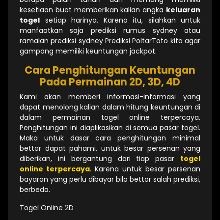
kesetiaan buat memberikan kalian angka
keluaran
togel
setiap harinya. Karena itu, silahkan untuk
manfaatkan saja prediksi rumus sydney atau
ramalan prediksi sydney Prediksi PoltarToto kita agar
gampang memiliki keuntungan jackpot.
Cara Penghitungan Keuntungan
Pada Permainan 2D, 3D, 4D
Kami akan memberi informasi-informasi yang
dapat menolong kalian dalam hitung keuntungan di
dalam permainan togel online terpercaya.
Penghitungan ini diaplikasikan di semua pasar togel.
Maka untuk dasar cara penghitungan minimal
bettor dapat pahami, untuk besar persenan yang
diberikan, ini bergantung dari tiap pasar
togel
online terpercaya
. Karena untuk besar persenan
bayaran yang perlu dibayar bila bettor salah prediksi,
berbeda.
Togel Online 2D