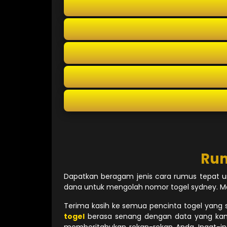
Rum
Dapatkan beragam jenis cara rumus tepat un
dana untuk mengolah nomor togel sydney. Maka,
Terima kasih ke semua pencinta togel yan
togel
berasa senang dengan data yang kami 
memberitahukan rekan-rekan Anda. Ingat-inga