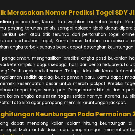
rik Merasakan Nomor Prediksi Togel SDY Ji
nline
pasaran lain, Kamu itu diwajibkan menebak angka. Karen
amu pasang taruhan salah, sampai balasan tidak dapat diperole
 Berikut seni atau titik serunya dari pertaruhan togel onli
kukan pertaruhan togel, Kamu harus ketahui mekanisme a
nkan angka terbaik supaya besok dapat datangkan keuntungan 
a pengalaman, menghasilkan prediksi angka pasti bukanlah 
ai keterampilan bagus sebagai hasil dari cerita hidupnya. L
ang? Pasti agak sedikit susah. Tetapi, tidak bila Kamu ke
 pengalaman sedikit apalagi buat pemain baru, Kamu dapat maanf
memiliki kesempatan besar untuk meraih jackpot. Prediksi tog
hnya tanpa bayar sedikitpun. Pengalaman kita di dunia per
an kalian angka
keluaran togel
setiap harinya. Karena itu, s
 PoltarToto kita agar gampang memiliki keuntungan jackpot.
ghitungan Keuntungan Pada Permainan 2
yang dapat menolong kalian dalam hitung keuntungan di d
asar togel. Maka untuk dasar cara penghitungan minimal bett