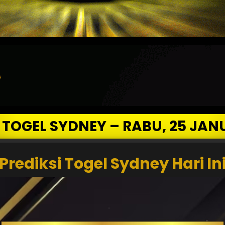
 TOGEL SYDNEY – RABU, 25 JAN
Prediksi Togel Sydney Hari In