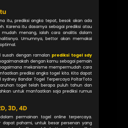
tu
a itu, prediksi angka tepat, besok akan ada
h. Karena itu dasarnya sebagai prediksi atau
ne mudah menang, ialah cara analitis dalam
nalitisnya. Umumnya, bettor akan memakai
optimal.
hal susah dengan ramalan
prediksi togel sdy
alu bagaimanakah dengan kamu sebagai pemain
tahui bagaimana mekanisme mempermudah cara
aatkan prediksi angka togel kita. Kita dapat
el sydney Bandar Togel Terpercaya PoltarToto
taruhan togel telah berapa puluh tahun dan
ilahkan untuk manfaatkan saja prediksi rumus
D, 3D, 4D
alam permainan togel online terpercaya.
or dapat pahami, untuk besar persenan yang