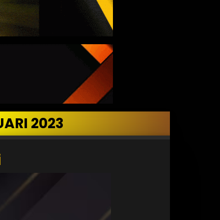
UARI 2023
i