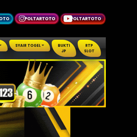
TOTO
POLTARTOTO
POLTARTOTO
SYAIR TOGEL
BUKTI
RTP
JP
SLOT