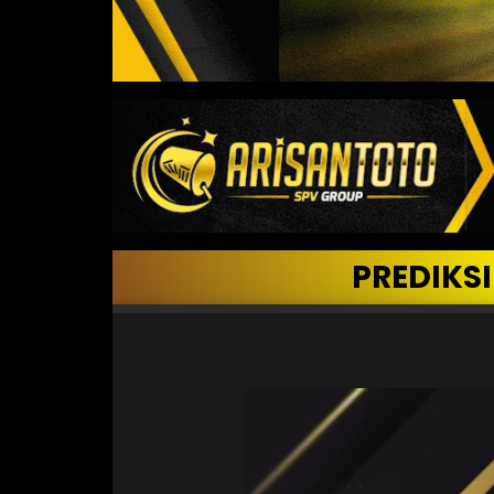
PREDIKSI