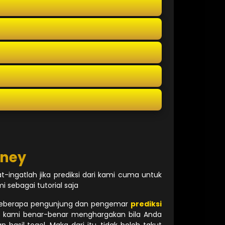
dney
ingatlah jika prediksi dari kami cuma untuk
 sebagai tutorial saja
 beberapa pengunjung dan pengemar
prediksi
t, kami benar-benar menghargakan bila Anda
asil togel. Maka dari itu, tidak boleh takut