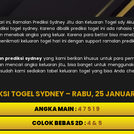
ri ini, Ramalan Prediksi Sydney Jitu dan Keluaran Togel sdy Akur
i togel sydney. Karena dibalik prediksi togel ini ada rahasia
 ingin menebak angka yang keluar. Karena para bettor bisa me
menikmati keluaran togel hari ini dengan support ramalan predi
n prediksi sydney
yang kami berikan khusus untuk para pem
tan mencari angka keluaran jitu, bisa banget untuk menggunakan
 sudah kami sediakan tabel keluaran togel yang bisa Anda c
KSI TOGEL SYDNEY – RABU, 25 JANUAR
ANGKA MAIN
:
4 7 5 1 9
COLOK BEBAS 2D
:
4 & 5