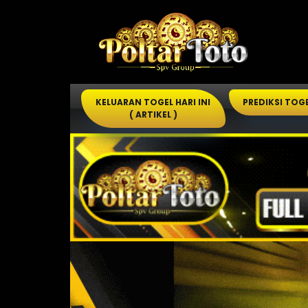
KELUARAN TOGEL HARI INI
PREDIKSI TOG
( ARTIKEL )