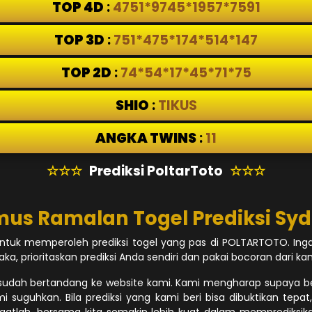
TOP 4D
:
4751*9745*1957*7591
TOP 3D
:
751*475*174*514*147
TOP 2D
:
74*54*17*45*71*75
SHIO
:
TIKUS
ANGKA TWINS
:
11
☆☆☆
Prediksi PoltarToto
☆☆☆
us Ramalan Togel Prediksi Sy
tuk memperoleh prediksi togel yang pas di POLTARTOTO. Ingat-
 prioritaskan prediksi Anda sendiri dan pakai bocoran dari kami
g sudah bertandang ke website kami. Kami mengharap supaya
suguhkan. Bila prediksi yang kami beri bisa dibuktikan tepa
tlah, bersama kita semakin lebih kuat dalam memprediksikan h