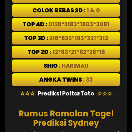
COLOK BEBAS 2D
:
1 & 0
TOP 4D
:
0128*2183*1803*3081
TOP 3D
:
218*832*183*321*312
TOP 2D
:
12*83*21*82*28*18
SHIO
:
HARIMAU
ANGKA TWINS
:
33
☆☆☆
Prediksi PoltarToto
☆☆☆
Rumus Ramalan Togel
Prediksi Sydney