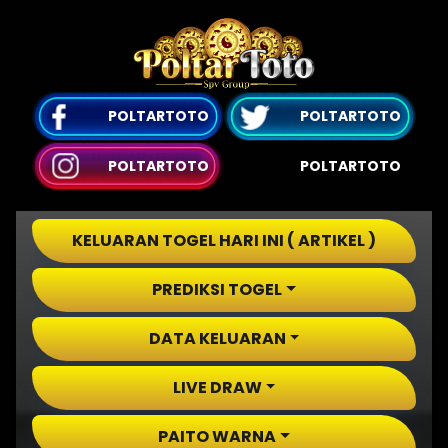
POLTARTOTO
POLTARTOTO
POLTARTOTO
POLTARTOTO
KELUARAN TOGEL HARI INI ( ARTIKEL )
PREDIKSI TOGEL
DATA KELUARAN
LIVE DRAW
PAITO WARNA