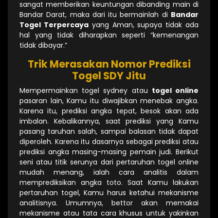
sangat memberikan keuntungan dibanding main di
Bandar Darat, maka dari itu bermainlah di
Bandar
Togel Terpercaya
yang Aman, supaya tidak ada
hal yang tidak diharapkan seperti “kemenangan
tidak dibayar.”
Trik Merasakan Nomor Prediksi
Togel SDY Jitu
Mempermainkan togel sydney atau
togel online
pasaran lain, Kamu itu diwajibkan menebak angka.
Karena itu, prediksi angka tepat, besok akan ada
imbalan. Kebalikannya, saat prediksi yang Kamu
pasang taruhan salah, sampai balasan tidak dapat
diperoleh. Karena itu dasarnya sebagai prediksi atau
prediksi angka masing-masing pemain judi. Berikut
seni atau titik serunya dari pertaruhan togel online
mudah menang, ialah cara analitis dalam
memprediksikan angka toto. Saat Kamu lakukan
pertaruhan togel, Kamu harus ketahui mekanisme
analitisnya. Umumnya, bettor akan memakai
mekanisme atau tata cara khusus untuk yakinkan