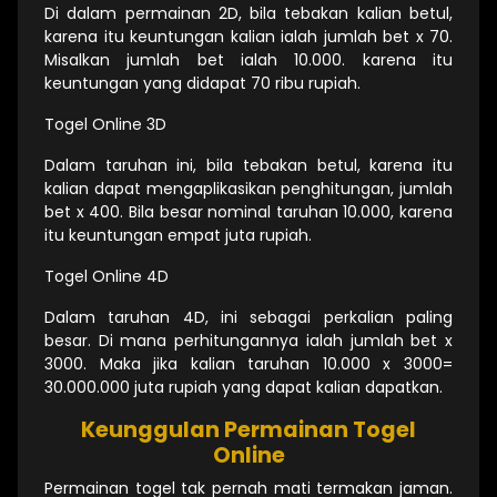
Di dalam permainan 2D, bila tebakan kalian betul,
karena itu keuntungan kalian ialah jumlah bet x 70.
Misalkan jumlah bet ialah 10.000. karena itu
keuntungan yang didapat 70 ribu rupiah.
Togel Online 3D
Dalam taruhan ini, bila tebakan betul, karena itu
kalian dapat mengaplikasikan penghitungan, jumlah
bet x 400. Bila besar nominal taruhan 10.000, karena
itu keuntungan empat juta rupiah.
Togel Online 4D
Dalam taruhan 4D, ini sebagai perkalian paling
besar. Di mana perhitungannya ialah jumlah bet x
3000. Maka jika kalian taruhan 10.000 x 3000=
30.000.000 juta rupiah yang dapat kalian dapatkan.
Keunggulan Permainan Togel
Online
Permainan togel tak pernah mati termakan jaman.