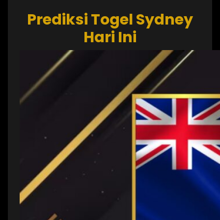
Prediksi Togel Sydney
Hari Ini