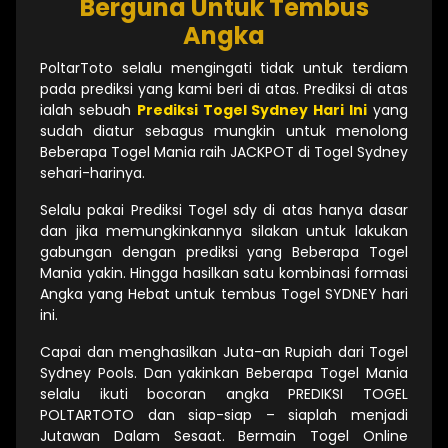
Berguna Untuk Tembus
Angka
PoltarToto selalu mengingati tidak untuk terdiam
pada prediksi yang kami beri di atas. Prediksi di atas
ialah sebuah
Prediksi Togel Sydney Hari Ini
yang
sudah diatur sebagus mungkin untuk menolong
Beberapa Togel Mania raih JACKPOT di Togel Sydney
sehari-harinya.
Selalu pakai Prediksi Togel sdy di atas hanya dasar
dan jika memungkinkannya silakan untuk lakukan
gabungan dengan prediksi yang Beberapa Togel
Mania yakin. Hingga hasilkan satu kombinasi formasi
Angka yang Hebat untuk tembus Togel SYDNEY hari
ini.
Capai dan menghasilkan Juta-an Rupiah dari Togel
Sydney Pools. Dan yakinkan Beberapa Togel Mania
selalu ikuti bocoran angka PREDIKSI TOGEL
POLTARTOTO dan siap-siap – siaplah menjadi
Jutawan Dalam Sesaat. Bermain Togel Online