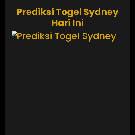
Prediksi Togel Sydney
Hari Ini