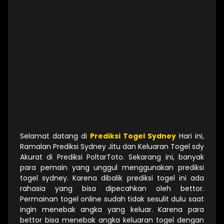
Selamat datang di
Prediksi Togel Sydney
Hari ini,
Ramalan Prediksi Sydney Jitu dan Keluaran Togel sdy
Akurat di Prediksi PoltarToto. Sekarang ini, banyak
para pemain yang unggul menggunakan prediksi
togel sydney. Karena dibalik prediksi togel ini ada
rahasia yang bisa dipecahkan oleh bettor.
Permainan togel online sudah tidak sesulit dulu saat
ingin menebak angka yang keluar. Karena para
bettor bisa menebak angka keluaran togel dengan