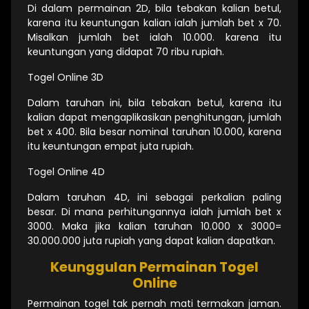
Di dalam permainan 2D, bila tebakan kalian betul,
karena itu keuntungan kalian ialah jumlah bet x 70.
Misalkan jumlah bet ialah 10.000. karena itu
keuntungan yang didapat 70 ribu rupiah.
Togel Online 3D
Dalam taruhan ini, bila tebakan betul, karena itu
kalian dapat mengaplikasikan penghitungan, jumlah
bet x 400. Bila besar nominal taruhan 10.000, karena
itu keuntungan empat juta rupiah.
Togel Online 4D
Dalam taruhan 4D, ini sebagai perkalian paling
besar. Di mana perhitungannya ialah jumlah bet x
3000. Maka jika kalian taruhan 10.000 x 3000=
30.000.000 juta rupiah yang dapat kalian dapatkan.
Keunggulan Permainan Togel
Online
Permainan togel tak pernah mati termakan jaman.