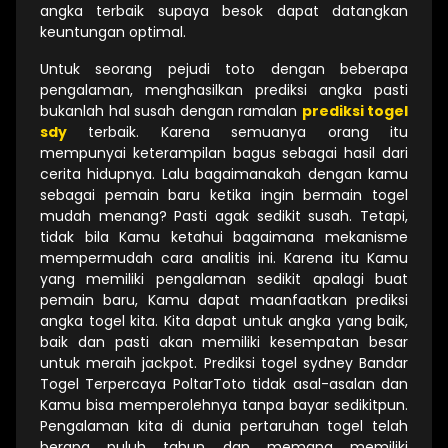
angka terbaik supaya besok dapat datangkan
keuntungan optimal.
Untuk seorang pejudi toto dengan beberapa
pengalaman, menghasilkan prediksi angka pasti
bukanlah hal susah dengan ramalan
prediksi togel
sdy
terbaik. Karena semuanya orang itu
mempunyai keterampilan bagus sebagai hasil dari
cerita hidupnya. Lalu bagaimanakah dengan kamu
sebagai pemain baru ketika ingin bermain togel
mudah menang? Pasti agak sedikit susah. Tetapi,
tidak bila Kamu ketahui bagaimana mekanisme
mempermudah cara analitis ini. Karena itu Kamu
yang memiliki pengalaman sedikit apalagi buat
pemain baru, Kamu dapat maanfaatkan prediksi
angka togel kita. Kita dapat untuk angka yang baik,
baik dan pasti akan memiliki kesempatan besar
untuk meraih jackpot. Prediksi togel sydney Bandar
Togel Terpercaya PoltarToto tidak asal-asalan dan
Kamu bisa memperolehnya tanpa bayar sedikitpun.
Pengalaman kita di dunia pertaruhan togel telah
berapa puluh tahun dan memang memiliki