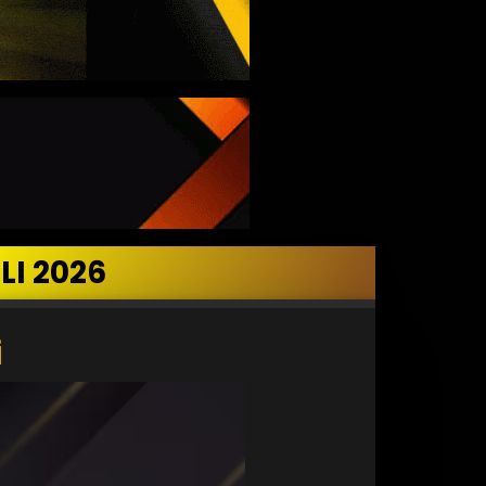
LI 2026
i