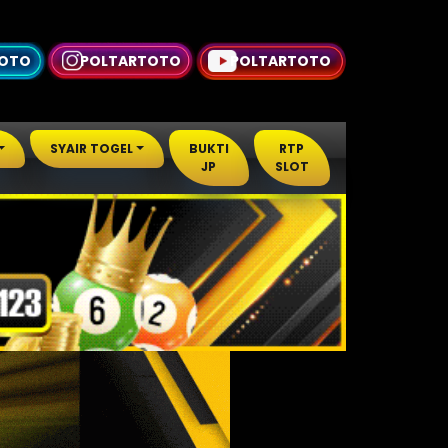
TOTO
POLTARTOTO
POLTARTOTO
SYAIR TOGEL
BUKTI
RTP
JP
SLOT