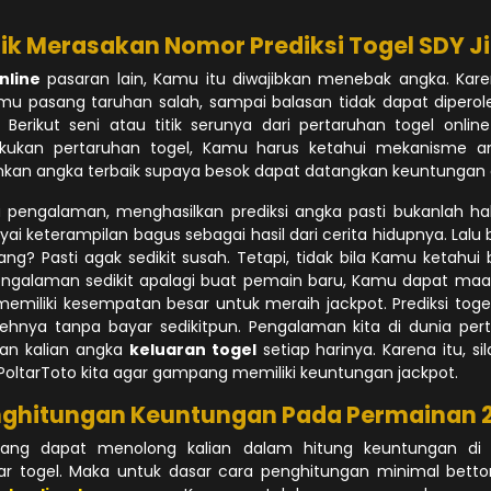
rik Merasakan Nomor Prediksi Togel SDY Ji
nline
pasaran lain, Kamu itu diwajibkan menebak angka. Karen
amu pasang taruhan salah, sampai balasan tidak dapat diperole
 Berikut seni atau titik serunya dari pertaruhan togel onli
kukan pertaruhan togel, Kamu harus ketahui mekanisme a
nkan angka terbaik supaya besok dapat datangkan keuntungan 
a pengalaman, menghasilkan prediksi angka pasti bukanlah 
ai keterampilan bagus sebagai hasil dari cerita hidupnya. L
ang? Pasti agak sedikit susah. Tetapi, tidak bila Kamu ke
 pengalaman sedikit apalagi buat pemain baru, Kamu dapat maanf
memiliki kesempatan besar untuk meraih jackpot. Prediksi tog
hnya tanpa bayar sedikitpun. Pengalaman kita di dunia per
an kalian angka
keluaran togel
setiap harinya. Karena itu, s
 PoltarToto kita agar gampang memiliki keuntungan jackpot.
ghitungan Keuntungan Pada Permainan 2
yang dapat menolong kalian dalam hitung keuntungan di d
asar togel. Maka untuk dasar cara penghitungan minimal bett