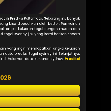
at di Prediksi PoltarToto. Sekarang ini, banyak
 yang bisa dipecahkan oleh bettor. Permainan
nebak angka keluaran togel dengan mudah dan
ksi togel sydney jitu yang kami berikan secara
ain yang ingin mendapatkan angka keluaran
 data prediksi togel sydney ini. Selanjutnya,
hek di halaman data keluaran sydney
Prediksi
2026