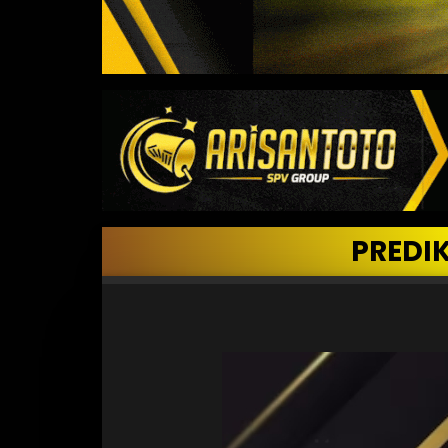
PREDIK