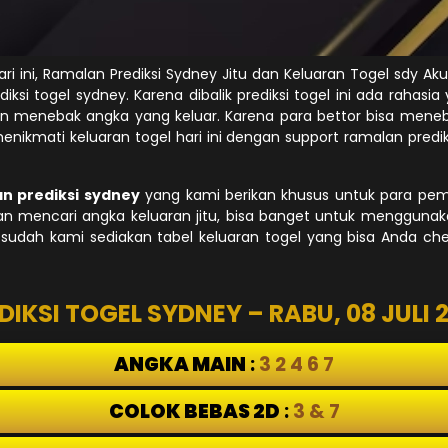
ri ini, Ramalan Prediksi Sydney Jitu dan Keluaran Togel sdy Akur
i togel sydney. Karena dibalik prediksi togel ini ada rahasia
 ingin menebak angka yang keluar. Karena para bettor bisa me
menikmati keluaran togel hari ini dengan support ramalan predi
n prediksi sydney
yang kami berikan khusus untuk para pem
tan mencari angka keluaran jitu, bisa banget untuk menggunakan
 sudah kami sediakan tabel keluaran togel yang bisa Anda c
DIKSI TOGEL SYDNEY – RABU, 08 JULI 
ANGKA MAIN
:
3 2 4 6 7
COLOK BEBAS 2D
:
3 & 7