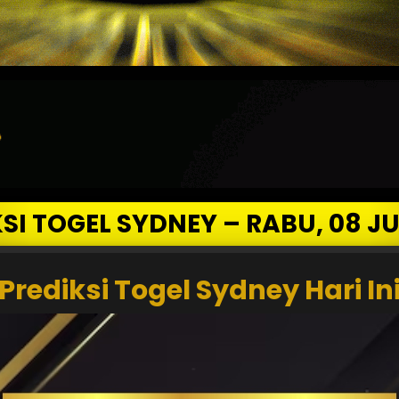
SI TOGEL SYDNEY – RABU, 08 JU
Prediksi Togel Sydney Hari In