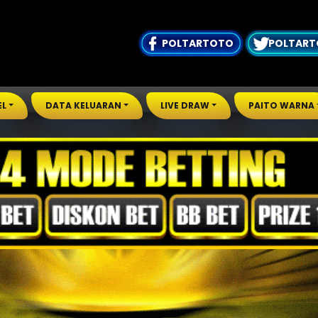
POLTARTOTO
POLTAR
EL
DATA KELUARAN
LIVE DRAW
PAITO WARNA