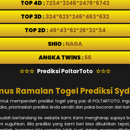
TOP 4D
:
7234*3246*2476*6742
TOP 3D
:
324*623*246*463*632
TOP 2D
:
46*43*62*26*32*34
SHIO
:
NAGA
ANGKA TWINS
:
66
☆☆☆
Prediksi PoltarToto
☆☆☆
us Ramalan Togel Prediksi Sy
tuk memperoleh prediksi togel yang pas di POLTARTOTO. Ingat-
 prioritaskan prediksi Anda sendiri dan pakai bocoran dari kami
g sudah bertandang ke website kami. Kami mengharap supaya
suguhkan. Bila prediksi yang kami beri bisa dibuktikan tepa
tlah, bersama kita semakin lebih kuat dalam memprediksikan h