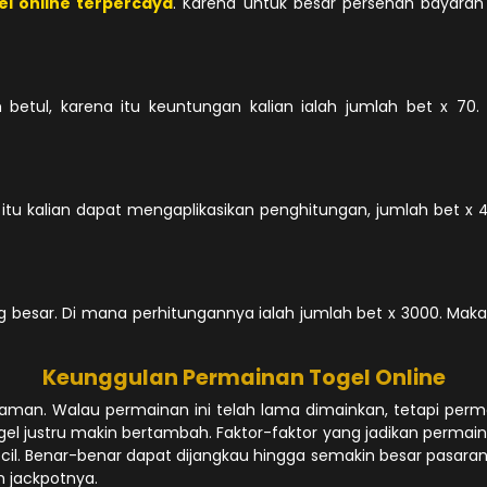
el online terpercaya
. Karena untuk besar persenan bayaran y
betul, karena itu keuntungan kalian ialah jumlah bet x 70. 
a itu kalian dapat mengaplikasikan penghitungan, jumlah bet x 4
ng besar. Di mana perhitungannya ialah jumlah bet x 3000. Maka 
Keunggulan Permainan Togel Online
aman. Walau permainan ini telah lama dimainkan, tetapi perma
el justru makin bertambah. Faktor-faktor yang jadikan permainan
l. Benar-benar dapat dijangkau hingga semakin besar pasaran
h jackpotnya.